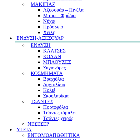
ΜΑΚΙΓΙΑΖ
Αξεσουάρ – Πινέλα
Μάτια – Φρύδια
Νύχια
Πρόσωπο
Χείλη
ΕΝΔΥΣΗ-ΑΞΕΣΟΥΑΡ
ΕΝΔΥΣΗ
ΚΑΛΤΣΕΣ
ΚΟΛΑΝ
ΜΠΛΟΥΖΕΣ
Σαγιονάρες
ΚΟΣΜΗΜΑΤΑ
Βραχιόλια
Δαχτυλίδια
Κολιέ
Σκουλαρίκια
ΤΣΑΝΤΕΣ
Πορτοφόλια
Τσάντες τάμπλετ
Τσάντες χειρός
ΝΕΣΕΣΕΡ
ΥΓΕΙΑ
ΕΝΤΟΜΟΑΠΩΘΗΤΙΚΑ