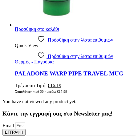
Προσθήκη στο καλάθι
Πρόσθήκη στην λίστα επιθυμιών
Quick View
Πρόσθήκη στην λίστα επιθυμιών
Θερμός - Παγούρια
PALADONE WARP PIPE TRAVEL MUG
Original
Η
Τρέχουσα Τιμή:
€
16.19
price
τρέχουσα
Χαμηλότερη τιμή 30 ημερών:
€
17.99
was:
τιμή
You have not viewed any product yet.
€17.99.
είναι:
€16.19.
Κάντε την εγγραφή σας στο Newsletter μας!
Email
ΕΓΓΡΑΦΗ