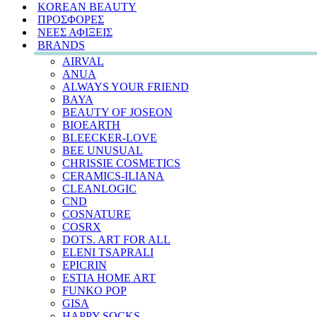
KOREAN BEAUTY
ΠΡΟΣΦΟΡΕΣ
ΝΕΕΣ ΑΦΙΞΕΙΣ
BRANDS
AIRVAL
ANUA
ALWAYS YOUR FRIEND
BAYA
BEAUTY OF JOSEON
BIOEARTH
BLEECKER-LOVE
BEE UNUSUAL
CHRISSIE COSMETICS
CERAMICS-ILIANA
CLEANLOGIC
CND
COSNATURE
COSRX
DOTS. ART FOR ALL
ELENI TSAPRALI
EPICRIN
ESTIA HOME ART
FUNKO POP
GISA
HAPPY SOCKS