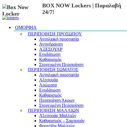
BOX NOW Lockers | Παραλαβή
24/7!
ΟΜΟΡΦΙΑ
ΠΕΡΙΠΟΙΗΣΗ ΠΡΟΣΩΠΟΥ
Αντηλιακή προστασία
Αντιγήρανση
ΑΞΕΣΟΥΑΡ
Ενυδάτωση
Καθαρισμός
Στοχευμένη Περιποίηση
ΠΕΡΙΠΟΙΗΣΗ ΣΩΜΑΤΟΣ
Αντηλιακή προστασία
Αξεσουάρ
Αρώματα
Ενυδάτωση
Καθαρισμός
Περιποίηση Άκρων
Στοχευμένη Περιποίηση
ΠΕΡΙΠΟΙΗΣΗ ΜΑΛΛΙΩΝ
Αξεσουάρ Μαλλιών
Καθαρισμός – Σαμπουάν
Φροντίδα Μαλλιών