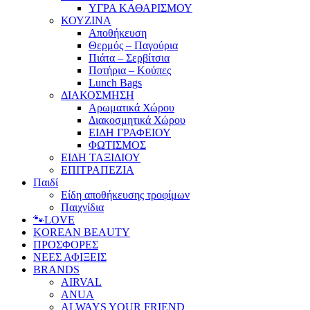
ΥΓΡΑ ΚΑΘΑΡΙΣΜΟΥ
ΚΟΥΖΙΝΑ
Αποθήκευση
Θερμός – Παγούρια
Πιάτα – Σερβίτσια
Ποτήρια – Κούπες
Lunch Bags
ΔΙΑΚΟΣΜΗΣΗ
Αρωματικά Χώρου
Διακοσμητικά Χώρου
ΕΙΔΗ ΓΡΑΦΕΙΟΥ
ΦΩΤΙΣΜΟΣ
ΕΙΔΗ ΤΑΞΙΔΙΟΥ
ΕΠΙΤΡΑΠΕΖΙΑ
Παιδί
Είδη αποθήκευσης τροφίμων
Παιχνίδια
🐾LOVE
KOREAN BEAUTY
ΠΡΟΣΦΟΡΕΣ
ΝΕΕΣ ΑΦΙΞΕΙΣ
BRANDS
AIRVAL
ANUA
ALWAYS YOUR FRIEND