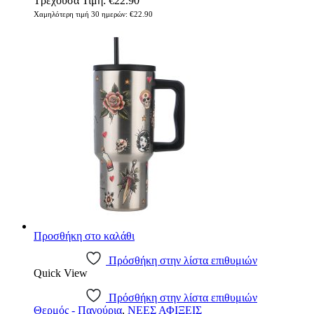
Τρέχουσα Τιμή:
€
22.90
Χαμηλότερη τιμή 30 ημερών:
€
22.90
Προσθήκη στο καλάθι
Πρόσθήκη στην λίστα επιθυμιών
Quick View
Πρόσθήκη στην λίστα επιθυμιών
Θερμός - Παγούρια
,
ΝΕΕΣ ΑΦΙΞΕΙΣ