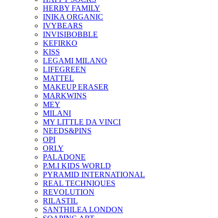
HERBY FAMILY
INIKA ORGANIC
IVYBEARS
INVISIBOBBLE
KEFIRKO
KISS
LEGAMI MILANO
LIFEGREEN
MATTEL
MAKEUP ERASER
MARKWINS
MEY
MILANI
MY LITTLE DA VINCI
NEEDS&PINS
OPI
ORLY
PALADONE
P.M.I KIDS WORLD
PYRAMID INTERNATIONAL
REAL TECHNIQUES
REVOLUTION
RILASTIL
SANTHILEA LONDON