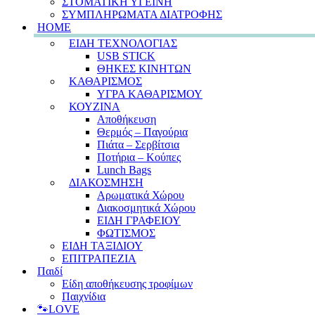
ΣΤΟΜΑΤΙΚΗ ΥΓΕΙΝΗ
ΣΥΜΠΛΗΡΩΜΑΤΑ ΔΙΑΤΡΟΦΗΣ
HOME
ΕΙΔΗ ΤΕΧΝΟΛΟΓΙΑΣ
USB STICK
ΘΗΚΕΣ ΚΙΝΗΤΩΝ
ΚΑΘΑΡΙΣΜΟΣ
ΥΓΡΑ ΚΑΘΑΡΙΣΜΟΥ
ΚΟΥΖΙΝΑ
Αποθήκευση
Θερμός – Παγούρια
Πιάτα – Σερβίτσια
Ποτήρια – Κούπες
Lunch Bags
ΔΙΑΚΟΣΜΗΣΗ
Αρωματικά Χώρου
Διακοσμητικά Χώρου
ΕΙΔΗ ΓΡΑΦΕΙΟΥ
ΦΩΤΙΣΜΟΣ
ΕΙΔΗ ΤΑΞΙΔΙΟΥ
ΕΠΙΤΡΑΠΕΖΙΑ
Παιδί
Είδη αποθήκευσης τροφίμων
Παιχνίδια
🐾LOVE