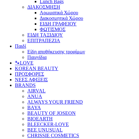
Lunch Bags
ΔΙΑΚΟΣΜΗΣΗ
Αρωματικά Χώρου
Διακοσμητικά Χώρου
ΕΙΔΗ ΓΡΑΦΕΙΟΥ
ΦΩΤΙΣΜΟΣ
ΕΙΔΗ ΤΑΞΙΔΙΟΥ
ΕΠΙΤΡΑΠΕΖΙΑ
Παιδί
Είδη αποθήκευσης τροφίμων
Παιχνίδια
🐾LOVE
KOREAN BEAUTY
ΠΡΟΣΦΟΡΕΣ
ΝΕΕΣ ΑΦΙΞΕΙΣ
BRANDS
AIRVAL
ANUA
ALWAYS YOUR FRIEND
BAYA
BEAUTY OF JOSEON
BIOEARTH
BLEECKER-LOVE
BEE UNUSUAL
CHRISSIE COSMETICS