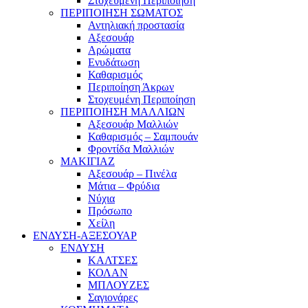
Στοχευμένη Περιποίηση
ΠΕΡΙΠΟΙΗΣΗ ΣΩΜΑΤΟΣ
Αντηλιακή προστασία
Αξεσουάρ
Αρώματα
Ενυδάτωση
Καθαρισμός
Περιποίηση Άκρων
Στοχευμένη Περιποίηση
ΠΕΡΙΠΟΙΗΣΗ ΜΑΛΛΙΩΝ
Αξεσουάρ Μαλλιών
Καθαρισμός – Σαμπουάν
Φροντίδα Μαλλιών
ΜΑΚΙΓΙΑΖ
Αξεσουάρ – Πινέλα
Μάτια – Φρύδια
Νύχια
Πρόσωπο
Χείλη
ΕΝΔΥΣΗ-ΑΞΕΣΟΥΑΡ
ΕΝΔΥΣΗ
ΚΑΛΤΣΕΣ
ΚΟΛΑΝ
ΜΠΛΟΥΖΕΣ
Σαγιονάρες