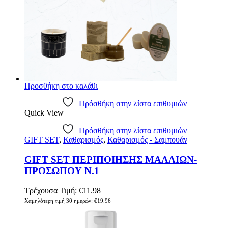
Προσθήκη στο καλάθι
Πρόσθήκη στην λίστα επιθυμιών
Quick View
Πρόσθήκη στην λίστα επιθυμιών
GIFT SET
,
Καθαρισμός
,
Καθαρισμός - Σαμπουάν
GIFT SET ΠΕΡΙΠΟΙΗΣΗΣ ΜΑΛΛΙΩΝ-
ΠΡΟΣΩΠΟΥ Ν.1
Original
Η
Τρέχουσα Τιμή:
€
11.98
price
τρέχουσα
Χαμηλότερη τιμή 30 ημερών:
€
19.96
was:
τιμή
€19.96.
είναι:
€11.98.