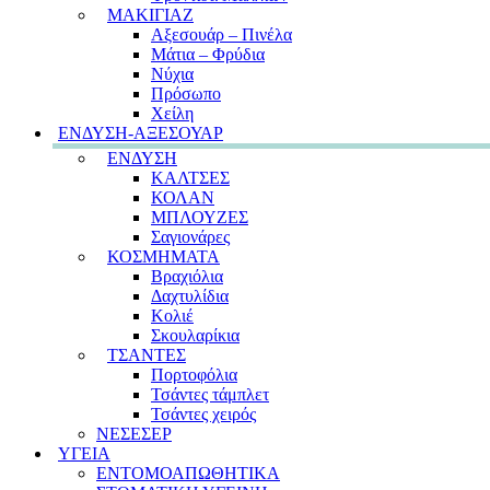
ΜΑΚΙΓΙΑΖ
Αξεσουάρ – Πινέλα
Μάτια – Φρύδια
Νύχια
Πρόσωπο
Χείλη
ΕΝΔΥΣΗ-ΑΞΕΣΟΥΑΡ
ΕΝΔΥΣΗ
ΚΑΛΤΣΕΣ
ΚΟΛΑΝ
ΜΠΛΟΥΖΕΣ
Σαγιονάρες
ΚΟΣΜΗΜΑΤΑ
Βραχιόλια
Δαχτυλίδια
Κολιέ
Σκουλαρίκια
ΤΣΑΝΤΕΣ
Πορτοφόλια
Τσάντες τάμπλετ
Τσάντες χειρός
ΝΕΣΕΣΕΡ
ΥΓΕΙΑ
ΕΝΤΟΜΟΑΠΩΘΗΤΙΚΑ