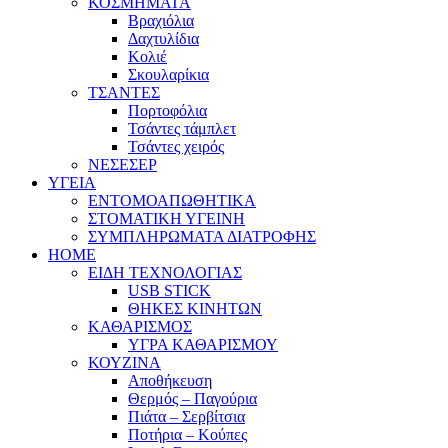
ΚΟΣΜΗΜΑΤΑ
Βραχιόλια
Δαχτυλίδια
Κολιέ
Σκουλαρίκια
ΤΣΑΝΤΕΣ
Πορτοφόλια
Τσάντες τάμπλετ
Τσάντες χειρός
ΝΕΣΕΣΕΡ
ΥΓΕΙΑ
ΕΝΤΟΜΟΑΠΩΘΗΤΙΚΑ
ΣΤΟΜΑΤΙΚΗ ΥΓΕΙΝΗ
ΣΥΜΠΛΗΡΩΜΑΤΑ ΔΙΑΤΡΟΦΗΣ
HOME
ΕΙΔΗ ΤΕΧΝΟΛΟΓΙΑΣ
USB STICK
ΘΗΚΕΣ ΚΙΝΗΤΩΝ
ΚΑΘΑΡΙΣΜΟΣ
ΥΓΡΑ ΚΑΘΑΡΙΣΜΟΥ
ΚΟΥΖΙΝΑ
Αποθήκευση
Θερμός – Παγούρια
Πιάτα – Σερβίτσια
Ποτήρια – Κούπες