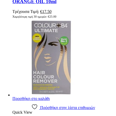
ORANGE OIL 10ml
Original
Η
Τρέχουσα Τιμή:
€
17.50
price
τρέχουσα
Χαμηλότερη τιμή 30 ημερών:
€
25.00
was:
τιμή
€25.00.
είναι:
€17.50.
Προσθήκη στο καλάθι
Πρόσθήκη στην λίστα επιθυμιών
Quick View