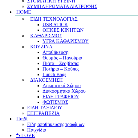
ΣΤΟΜΑΤΙΚΗ ΥΓΕΙΝΗ
ΣΥΜΠΛΗΡΩΜΑΤΑ ΔΙΑΤΡΟΦΗΣ
HOME
ΕΙΔΗ ΤΕΧΝΟΛΟΓΙΑΣ
USB STICK
ΘΗΚΕΣ ΚΙΝΗΤΩΝ
ΚΑΘΑΡΙΣΜΟΣ
ΥΓΡΑ ΚΑΘΑΡΙΣΜΟΥ
ΚΟΥΖΙΝΑ
Αποθήκευση
Θερμός – Παγούρια
Πιάτα – Σερβίτσια
Ποτήρια – Κούπες
Lunch Bags
ΔΙΑΚΟΣΜΗΣΗ
Αρωματικά Χώρου
Διακοσμητικά Χώρου
ΕΙΔΗ ΓΡΑΦΕΙΟΥ
ΦΩΤΙΣΜΟΣ
ΕΙΔΗ ΤΑΞΙΔΙΟΥ
ΕΠΙΤΡΑΠΕΖΙΑ
Παιδί
Είδη αποθήκευσης τροφίμων
Παιχνίδια
🐾LOVE