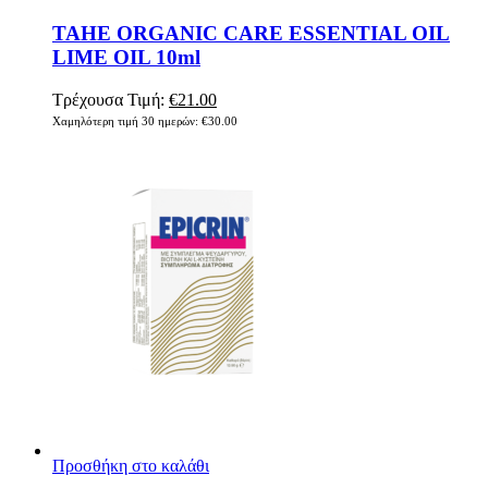
TAHE ORGANIC CARE ESSENTIAL OIL
LIME OIL 10ml
Original
Η
Τρέχουσα Τιμή:
€
21.00
price
τρέχουσα
Χαμηλότερη τιμή 30 ημερών:
€
30.00
was:
τιμή
€30.00.
είναι:
€21.00.
Προσθήκη στο καλάθι