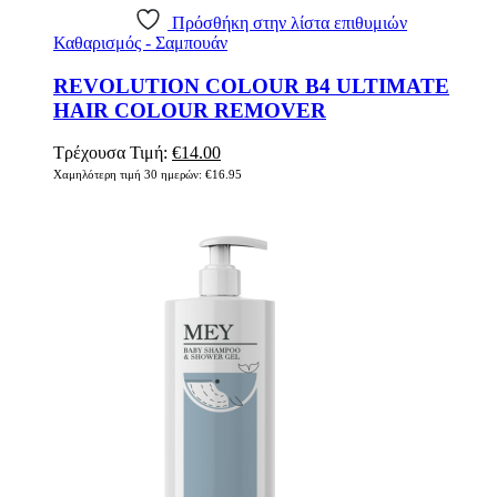
Πρόσθήκη στην λίστα επιθυμιών
Καθαρισμός - Σαμπουάν
REVOLUTION COLOUR B4 ULTIMATE
HAIR COLOUR REMOVER
Original
Η
Τρέχουσα Τιμή:
€
14.00
price
τρέχουσα
Χαμηλότερη τιμή 30 ημερών:
€
16.95
was:
τιμή
€16.95.
είναι:
€14.00.