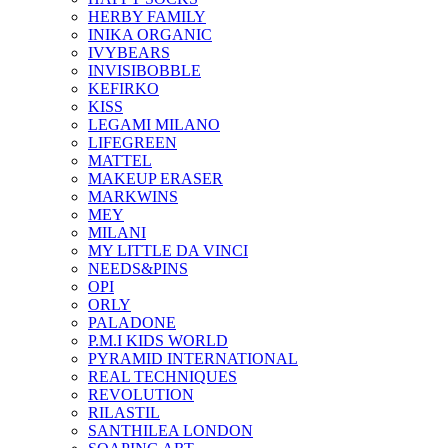
HERBY FAMILY
INIKA ORGANIC
IVYBEARS
INVISIBOBBLE
KEFIRKO
KISS
LEGAMI MILANO
LIFEGREEN
MATTEL
MAKEUP ERASER
MARKWINS
MEY
MILANI
MY LITTLE DA VINCI
NEEDS&PINS
OPI
ORLY
PALADONE
P.M.I KIDS WORLD
PYRAMID INTERNATIONAL
REAL TECHNIQUES
REVOLUTION
RILASTIL
SANTHILEA LONDON