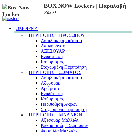
BOX NOW Lockers | Παραλαβή
24/7!
ΟΜΟΡΦΙΑ
ΠΕΡΙΠΟΙΗΣΗ ΠΡΟΣΩΠΟΥ
Αντηλιακή προστασία
Αντιγήρανση
ΑΞΕΣΟΥΑΡ
Ενυδάτωση
Καθαρισμός
Στοχευμένη Περιποίηση
ΠΕΡΙΠΟΙΗΣΗ ΣΩΜΑΤΟΣ
Αντηλιακή προστασία
Αξεσουάρ
Αρώματα
Ενυδάτωση
Καθαρισμός
Περιποίηση Άκρων
Στοχευμένη Περιποίηση
ΠΕΡΙΠΟΙΗΣΗ ΜΑΛΛΙΩΝ
Αξεσουάρ Μαλλιών
Καθαρισμός – Σαμπουάν
Φροντίδα Μαλλιών