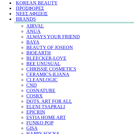
KOREAN BEAUTY
ΠΡΟΣΦΟΡΕΣ
ΝΕΕΣ ΑΦΙΞΕΙΣ
BRANDS
AIRVAL
ANUA
ALWAYS YOUR FRIEND
BAYA
BEAUTY OF JOSEON
BIOEARTH
BLEECKER-LOVE
BEE UNUSUAL
CHRISSIE COSMETICS
CERAMICS-ILIANA
CLEANLOGIC
CND
COSNATURE
COSRX
DOTS. ART FOR ALL
ELENI TSAPRALI
EPICRIN
ESTIA HOME ART
FUNKO POP
GISA
HAPPY SOCKS