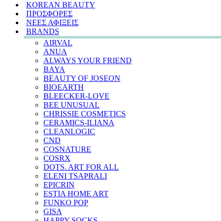
KOREAN BEAUTY
ΠΡΟΣΦΟΡΕΣ
ΝΕΕΣ ΑΦΙΞΕΙΣ
BRANDS
AIRVAL
ANUA
ALWAYS YOUR FRIEND
BAYA
BEAUTY OF JOSEON
BIOEARTH
BLEECKER-LOVE
BEE UNUSUAL
CHRISSIE COSMETICS
CERAMICS-ILIANA
CLEANLOGIC
CND
COSNATURE
COSRX
DOTS. ART FOR ALL
ELENI TSAPRALI
EPICRIN
ESTIA HOME ART
FUNKO POP
GISA
HAPPY SOCKS