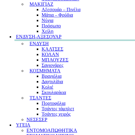
ΜΑΚΙΓΙΑΖ
Αξεσουάρ – Πινέλα
Μάτια – Φρύδια
Νύχια
Πρόσωπο
Χείλη
ΕΝΔΥΣΗ-ΑΞΕΣΟΥΑΡ
ΕΝΔΥΣΗ
ΚΑΛΤΣΕΣ
ΚΟΛΑΝ
ΜΠΛΟΥΖΕΣ
Σαγιονάρες
ΚΟΣΜΗΜΑΤΑ
Βραχιόλια
Δαχτυλίδια
Κολιέ
Σκουλαρίκια
ΤΣΑΝΤΕΣ
Πορτοφόλια
Τσάντες τάμπλετ
Τσάντες χειρός
ΝΕΣΕΣΕΡ
ΥΓΕΙΑ
ΕΝΤΟΜΟΑΠΩΘΗΤΙΚΑ