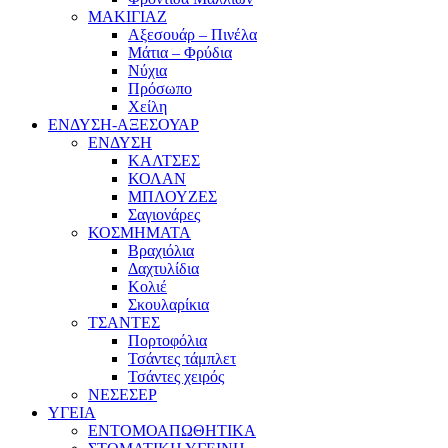
ΜΑΚΙΓΙΑΖ
Αξεσουάρ – Πινέλα
Μάτια – Φρύδια
Νύχια
Πρόσωπο
Χείλη
ΕΝΔΥΣΗ-ΑΞΕΣΟΥΑΡ
ΕΝΔΥΣΗ
ΚΑΛΤΣΕΣ
ΚΟΛΑΝ
ΜΠΛΟΥΖΕΣ
Σαγιονάρες
ΚΟΣΜΗΜΑΤΑ
Βραχιόλια
Δαχτυλίδια
Κολιέ
Σκουλαρίκια
ΤΣΑΝΤΕΣ
Πορτοφόλια
Τσάντες τάμπλετ
Τσάντες χειρός
ΝΕΣΕΣΕΡ
ΥΓΕΙΑ
ΕΝΤΟΜΟΑΠΩΘΗΤΙΚΑ