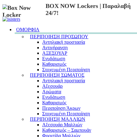
BOX NOW Lockers | Παραλαβή
24/7!
ΟΜΟΡΦΙΑ
ΠΕΡΙΠΟΙΗΣΗ ΠΡΟΣΩΠΟΥ
Αντηλιακή προστασία
Αντιγήρανση
ΑΞΕΣΟΥΑΡ
Ενυδάτωση
Καθαρισμός
Στοχευμένη Περιποίηση
ΠΕΡΙΠΟΙΗΣΗ ΣΩΜΑΤΟΣ
Αντηλιακή προστασία
Αξεσουάρ
Αρώματα
Ενυδάτωση
Καθαρισμός
Περιποίηση Άκρων
Στοχευμένη Περιποίηση
ΠΕΡΙΠΟΙΗΣΗ ΜΑΛΛΙΩΝ
Αξεσουάρ Μαλλιών
Καθαρισμός – Σαμπουάν
Φροντίδα Μαλλιών