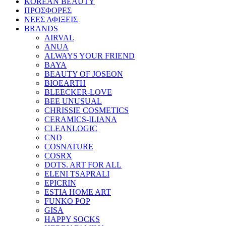
KOREAN BEAUTY
ΠΡΟΣΦΟΡΕΣ
ΝΕΕΣ ΑΦΙΞΕΙΣ
BRANDS
AIRVAL
ANUA
ALWAYS YOUR FRIEND
BAYA
BEAUTY OF JOSEON
BIOEARTH
BLEECKER-LOVE
BEE UNUSUAL
CHRISSIE COSMETICS
CERAMICS-ILIANA
CLEANLOGIC
CND
COSNATURE
COSRX
DOTS. ART FOR ALL
ELENI TSAPRALI
EPICRIN
ESTIA HOME ART
FUNKO POP
GISA
HAPPY SOCKS