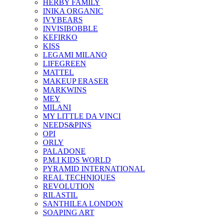
HERBY FAMILY
INIKA ORGANIC
IVYBEARS
INVISIBOBBLE
KEFIRKO
KISS
LEGAMI MILANO
LIFEGREEN
MATTEL
MAKEUP ERASER
MARKWINS
MEY
MILANI
MY LITTLE DA VINCI
NEEDS&PINS
OPI
ORLY
PALADONE
P.M.I KIDS WORLD
PYRAMID INTERNATIONAL
REAL TECHNIQUES
REVOLUTION
RILASTIL
SANTHILEA LONDON
SOAPING ART