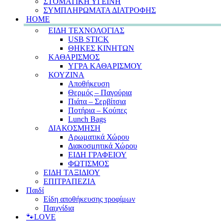
ΣΤΟΜΑΤΙΚΗ ΥΓΕΙΝΗ
ΣΥΜΠΛΗΡΩΜΑΤΑ ΔΙΑΤΡΟΦΗΣ
HOME
ΕΙΔΗ ΤΕΧΝΟΛΟΓΙΑΣ
USB STICK
ΘΗΚΕΣ ΚΙΝΗΤΩΝ
ΚΑΘΑΡΙΣΜΟΣ
ΥΓΡΑ ΚΑΘΑΡΙΣΜΟΥ
ΚΟΥΖΙΝΑ
Αποθήκευση
Θερμός – Παγούρια
Πιάτα – Σερβίτσια
Ποτήρια – Κούπες
Lunch Bags
ΔΙΑΚΟΣΜΗΣΗ
Αρωματικά Χώρου
Διακοσμητικά Χώρου
ΕΙΔΗ ΓΡΑΦΕΙΟΥ
ΦΩΤΙΣΜΟΣ
ΕΙΔΗ ΤΑΞΙΔΙΟΥ
ΕΠΙΤΡΑΠΕΖΙΑ
Παιδί
Είδη αποθήκευσης τροφίμων
Παιχνίδια
🐾LOVE