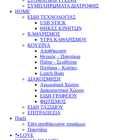
ΣΤΟΜΑΤΙΚΗ ΥΓΕΙΝΗ
ΣΥΜΠΛΗΡΩΜΑΤΑ ΔΙΑΤΡΟΦΗΣ
HOME
ΕΙΔΗ ΤΕΧΝΟΛΟΓΙΑΣ
USB STICK
ΘΗΚΕΣ ΚΙΝΗΤΩΝ
ΚΑΘΑΡΙΣΜΟΣ
ΥΓΡΑ ΚΑΘΑΡΙΣΜΟΥ
ΚΟΥΖΙΝΑ
Αποθήκευση
Θερμός – Παγούρια
Πιάτα – Σερβίτσια
Ποτήρια – Κούπες
Lunch Bags
ΔΙΑΚΟΣΜΗΣΗ
Αρωματικά Χώρου
Διακοσμητικά Χώρου
ΕΙΔΗ ΓΡΑΦΕΙΟΥ
ΦΩΤΙΣΜΟΣ
ΕΙΔΗ ΤΑΞΙΔΙΟΥ
ΕΠΙΤΡΑΠΕΖΙΑ
Παιδί
Είδη αποθήκευσης τροφίμων
Παιχνίδια
🐾LOVE