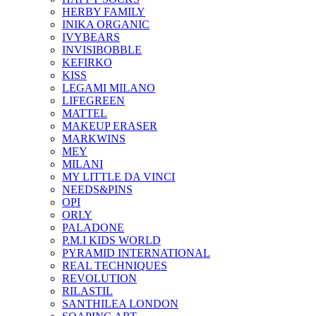
HERBY FAMILY
INIKA ORGANIC
IVYBEARS
INVISIBOBBLE
KEFIRKO
KISS
LEGAMI MILANO
LIFEGREEN
MATTEL
MAKEUP ERASER
MARKWINS
MEY
MILANI
MY LITTLE DA VINCI
NEEDS&PINS
OPI
ORLY
PALADONE
P.M.I KIDS WORLD
PYRAMID INTERNATIONAL
REAL TECHNIQUES
REVOLUTION
RILASTIL
SANTHILEA LONDON