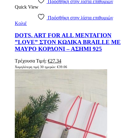
Πρόσθήκη στην λίστα επιθυμιών
Quick View
Πρόσθήκη στην λίστα επιθυμιών
Κολιέ
DOTS. ART FOR ALL ΜΕΝΤΑΓΙΟΝ
”LOVE” ΣΤΟΝ ΚΩΔΙΚΑ BRAILLE ΜΕ
ΜΑΥΡΟ ΚΟΡΔΟΝΙ – ΑΣΗΜΙ 925
Original
Η
Τρέχουσα Τιμή:
€
27.34
price
τρέχουσα
Χαμηλότερη τιμή 30 ημερών:
€
39.06
was:
τιμή
€39.06.
είναι:
€27.34.