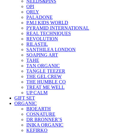
NEEDS&PINS
OPI
ORLY
PALADONE
P.M.I KIDS WORLD
PYRAMID INTERNATIONAL
REAL TECHNIQUES
REVOLUTION
RILASTIL
SANTHILEA LONDON
SOAPING ART
TAHE
TAN ORGANIC
TANGLE TEEZER
THE GEL CREW
THE HUMBLE CO
TREAT ME WELL
UP CALM
GIFT SET
ORGANIC
BIOEARTH
COSNATURE
DR BRONNER’S
INIKA ORGANIC
KEFIRKO