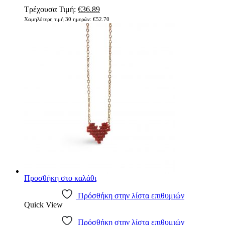
Original
Η
Τρέχουσα Τιμή:
€
36.89
price
τρέχουσα
Χαμηλότερη τιμή 30 ημερών:
€
52.70
was:
τιμή
€52.70.
είναι:
€36.89.
Προσθήκη στο καλάθι
Πρόσθήκη στην λίστα επιθυμιών
Quick View
Πρόσθήκη στην λίστα επιθυμιών