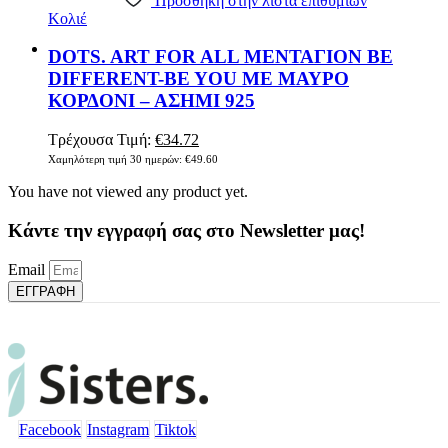
Πρόσθήκη στην λίστα επιθυμιών
Κολιέ
DOTS. ART FOR ALL ΜΕΝΤΑΓΙΟΝ BE
DIFFERENT-BE YOU ΜΕ ΜΑΥΡΟ
ΚΟΡΔΟΝΙ – ΑΣΗΜΙ 925
Original
Η
Τρέχουσα Τιμή:
€
34.72
price
τρέχουσα
Χαμηλότερη τιμή 30 ημερών:
€
49.60
was:
τιμή
You have not viewed any product yet.
€49.60.
είναι:
€34.72.
Κάντε την εγγραφή σας στο Newsletter μας!
Email
ΕΓΓΡΑΦΗ
Facebook
Instagram
Tiktok