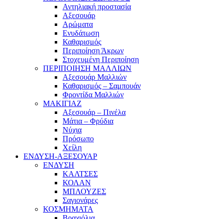
Αντηλιακή προστασία
Αξεσουάρ
Αρώματα
Ενυδάτωση
Καθαρισμός
Περιποίηση Άκρων
Στοχευμένη Περιποίηση
ΠΕΡΙΠΟΙΗΣΗ ΜΑΛΛΙΩΝ
Αξεσουάρ Μαλλιών
Καθαρισμός – Σαμπουάν
Φροντίδα Μαλλιών
ΜΑΚΙΓΙΑΖ
Αξεσουάρ – Πινέλα
Μάτια – Φρύδια
Νύχια
Πρόσωπο
Χείλη
ΕΝΔΥΣΗ-ΑΞΕΣΟΥΑΡ
ΕΝΔΥΣΗ
ΚΑΛΤΣΕΣ
ΚΟΛΑΝ
ΜΠΛΟΥΖΕΣ
Σαγιονάρες
ΚΟΣΜΗΜΑΤΑ
Βραχιόλια