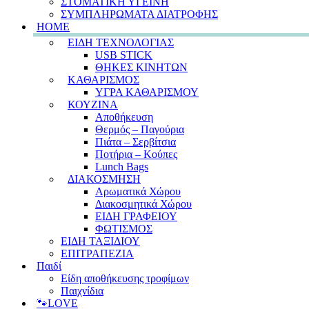
ΣΤΟΜΑΤΙΚΗ ΥΓΕΙΝΗ
ΣΥΜΠΛΗΡΩΜΑΤΑ ΔΙΑΤΡΟΦΗΣ
HOME
ΕΙΔΗ ΤΕΧΝΟΛΟΓΙΑΣ
USB STICK
ΘΗΚΕΣ ΚΙΝΗΤΩΝ
ΚΑΘΑΡΙΣΜΟΣ
ΥΓΡΑ ΚΑΘΑΡΙΣΜΟΥ
ΚΟΥΖΙΝΑ
Αποθήκευση
Θερμός – Παγούρια
Πιάτα – Σερβίτσια
Ποτήρια – Κούπες
Lunch Bags
ΔΙΑΚΟΣΜΗΣΗ
Αρωματικά Χώρου
Διακοσμητικά Χώρου
ΕΙΔΗ ΓΡΑΦΕΙΟΥ
ΦΩΤΙΣΜΟΣ
ΕΙΔΗ ΤΑΞΙΔΙΟΥ
ΕΠΙΤΡΑΠΕΖΙΑ
Παιδί
Είδη αποθήκευσης τροφίμων
Παιχνίδια
🐾LOVE