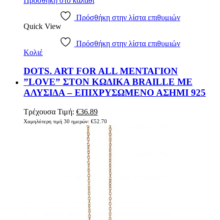
Προσθήκη στο καλάθι
Πρόσθήκη στην λίστα επιθυμιών
Quick View
Πρόσθήκη στην λίστα επιθυμιών
Κολιέ
DOTS. ART FOR ALL ΜΕΝΤΑΓΙΟΝ
”LOVE” ΣΤΟΝ ΚΩΔΙΚΑ BRAILLE ΜΕ
ΑΛΥΣΙΔΑ – ΕΠΙΧΡΥΣΩΜΕΝΟ ΑΣΗΜΙ 925
Original
Η
Τρέχουσα Τιμή:
€
36.89
price
τρέχουσα
Χαμηλότερη τιμή 30 ημερών:
€
52.70
was:
τιμή
€52.70.
είναι:
€36.89.