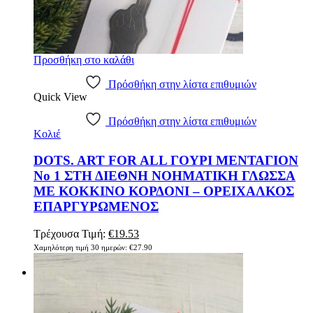
Προσθήκη στο καλάθι
Πρόσθήκη στην λίστα επιθυμιών
Quick View
Πρόσθήκη στην λίστα επιθυμιών
Κολιέ
DOTS. ART FOR ALL ΓΟΥΡΙ ΜΕΝΤΑΓΙΟΝ
Νο 1 ΣΤΗ ΔΙΕΘΝΗ ΝΟΗΜΑΤΙΚΗ ΓΛΩΣΣΑ
ΜΕ ΚΟΚΚΙΝΟ ΚΟΡΔΟΝΙ – ΟΡΕΙΧΑΛΚΟΣ
ΕΠΑΡΓΥΡΩΜΕΝΟΣ
Original
Η
Τρέχουσα Τιμή:
€
19.53
price
τρέχουσα
Χαμηλότερη τιμή 30 ημερών:
€
27.90
was:
τιμή
€27.90.
είναι:
€19.53.