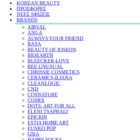
KOREAN BEAUTY
ΠΡΟΣΦΟΡΕΣ
ΝΕΕΣ ΑΦΙΞΕΙΣ
BRANDS
AIRVAL
ANUA
ALWAYS YOUR FRIEND
BAYA
BEAUTY OF JOSEON
BIOEARTH
BLEECKER-LOVE
BEE UNUSUAL
CHRISSIE COSMETICS
CERAMICS-ILIANA
CLEANLOGIC
CND
COSNATURE
COSRX
DOTS. ART FOR ALL
ELENI TSAPRALI
EPICRIN
ESTIA HOME ART
FUNKO POP
GISA
HAPPY SOCKS