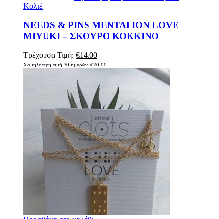
Κολιέ
NEEDS & PINS ΜΕΝΤΑΓΙΟΝ LOVE
MIYUKI – ΣΚΟΥΡΟ ΚΟΚΚΙΝΟ
Original
Η
Τρέχουσα Τιμή:
€
14.00
price
τρέχουσα
Χαμηλότερη τιμή 30 ημερών:
€
20.00
was:
τιμή
€20.00.
είναι:
€14.00.