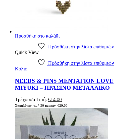
Προσθήκη στο καλάθι
Πρόσθήκη στην λίστα επιθυμιών
Quick View
Πρόσθήκη στην λίστα επιθυμιών
Κολιέ
NEEDS & PINS ΜΕΝΤΑΓΙΟΝ LOVE
MIYUKI – ΠΡΑΣΙΝΟ ΜΕΤΑΛΛΙΚΟ
Original
Η
Τρέχουσα Τιμή:
€
14.00
price
τρέχουσα
Χαμηλότερη τιμή 30 ημερών:
€
20.00
was:
τιμή
€20.00.
είναι:
€14.00.