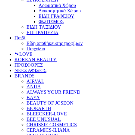
Αρωματικά Χώρου
Διακοσμητικά Χώρου
ΕΙΔΗ ΓΡΑΦΕΙΟΥ
ΦΩΤΙΣΜΟΣ
ΕΙΔΗ ΤΑΞΙΔΙΟΥ
ΕΠΙΤΡΑΠΕΖΙΑ
Παιδί
Είδη αποθήκευσης τροφίμων
Παιχνίδια
🐾LOVE
KOREAN BEAUTY
ΠΡΟΣΦΟΡΕΣ
ΝΕΕΣ ΑΦΙΞΕΙΣ
BRANDS
AIRVAL
ANUA
ALWAYS YOUR FRIEND
BAYA
BEAUTY OF JOSEON
BIOEARTH
BLEECKER-LOVE
BEE UNUSUAL
CHRISSIE COSMETICS
CERAMICS-ILIANA