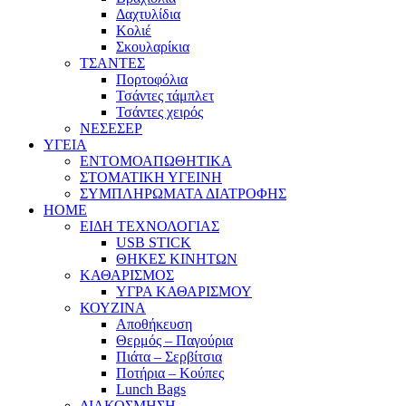
Δαχτυλίδια
Κολιέ
Σκουλαρίκια
ΤΣΑΝΤΕΣ
Πορτοφόλια
Τσάντες τάμπλετ
Τσάντες χειρός
ΝΕΣΕΣΕΡ
ΥΓΕΙΑ
ΕΝΤΟΜΟΑΠΩΘΗΤΙΚΑ
ΣΤΟΜΑΤΙΚΗ ΥΓΕΙΝΗ
ΣΥΜΠΛΗΡΩΜΑΤΑ ΔΙΑΤΡΟΦΗΣ
HOME
ΕΙΔΗ ΤΕΧΝΟΛΟΓΙΑΣ
USB STICK
ΘΗΚΕΣ ΚΙΝΗΤΩΝ
ΚΑΘΑΡΙΣΜΟΣ
ΥΓΡΑ ΚΑΘΑΡΙΣΜΟΥ
ΚΟΥΖΙΝΑ
Αποθήκευση
Θερμός – Παγούρια
Πιάτα – Σερβίτσια
Ποτήρια – Κούπες
Lunch Bags
ΔΙΑΚΟΣΜΗΣΗ