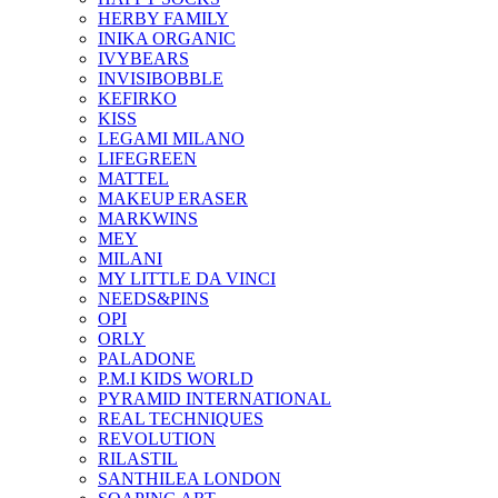
HERBY FAMILY
INIKA ORGANIC
IVYBEARS
INVISIBOBBLE
KEFIRKO
KISS
LEGAMI MILANO
LIFEGREEN
MATTEL
MAKEUP ERASER
MARKWINS
MEY
MILANI
MY LITTLE DA VINCI
NEEDS&PINS
OPI
ORLY
PALADONE
P.M.I KIDS WORLD
PYRAMID INTERNATIONAL
REAL TECHNIQUES
REVOLUTION
RILASTIL
SANTHILEA LONDON