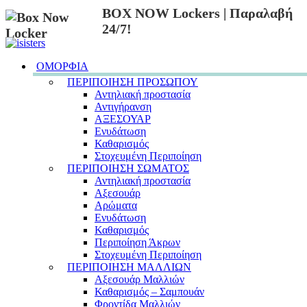
BOX NOW Lockers | Παραλαβή
24/7!
ΟΜΟΡΦΙΑ
ΠΕΡΙΠΟΙΗΣΗ ΠΡΟΣΩΠΟΥ
Αντηλιακή προστασία
Αντιγήρανση
ΑΞΕΣΟΥΑΡ
Ενυδάτωση
Καθαρισμός
Στοχευμένη Περιποίηση
ΠΕΡΙΠΟΙΗΣΗ ΣΩΜΑΤΟΣ
Αντηλιακή προστασία
Αξεσουάρ
Αρώματα
Ενυδάτωση
Καθαρισμός
Περιποίηση Άκρων
Στοχευμένη Περιποίηση
ΠΕΡΙΠΟΙΗΣΗ ΜΑΛΛΙΩΝ
Αξεσουάρ Μαλλιών
Καθαρισμός – Σαμπουάν
Φροντίδα Μαλλιών