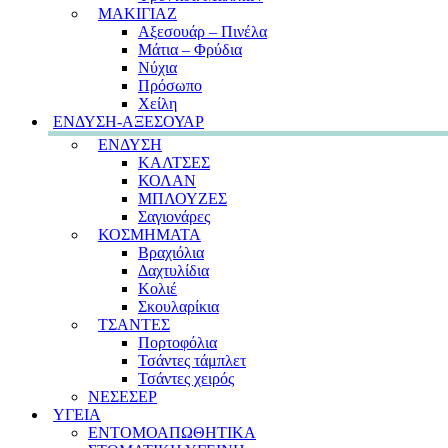
ΜΑΚΙΓΙΑΖ
Αξεσουάρ – Πινέλα
Μάτια – Φρύδια
Νύχια
Πρόσωπο
Χείλη
ΕΝΔΥΣΗ-ΑΞΕΣΟΥΑΡ
ΕΝΔΥΣΗ
ΚΑΛΤΣΕΣ
ΚΟΛΑΝ
ΜΠΛΟΥΖΕΣ
Σαγιονάρες
ΚΟΣΜΗΜΑΤΑ
Βραχιόλια
Δαχτυλίδια
Κολιέ
Σκουλαρίκια
ΤΣΑΝΤΕΣ
Πορτοφόλια
Τσάντες τάμπλετ
Τσάντες χειρός
ΝΕΣΕΣΕΡ
ΥΓΕΙΑ
ΕΝΤΟΜΟΑΠΩΘΗΤΙΚΑ