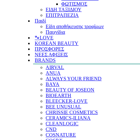
ΦΩΤΙΣΜΟΣ
ΕΙΔΗ ΤΑΞΙΔΙΟΥ
ΕΠΙΤΡΑΠΕΖΙΑ
Παιδί
Είδη αποθήκευσης τροφίμων
Παιχνίδια
🐾LOVE
KOREAN BEAUTY
ΠΡΟΣΦΟΡΕΣ
ΝΕΕΣ ΑΦΙΞΕΙΣ
BRANDS
AIRVAL
ANUA
ALWAYS YOUR FRIEND
BAYA
BEAUTY OF JOSEON
BIOEARTH
BLEECKER-LOVE
BEE UNUSUAL
CHRISSIE COSMETICS
CERAMICS-ILIANA
CLEANLOGIC
CND
COSNATURE