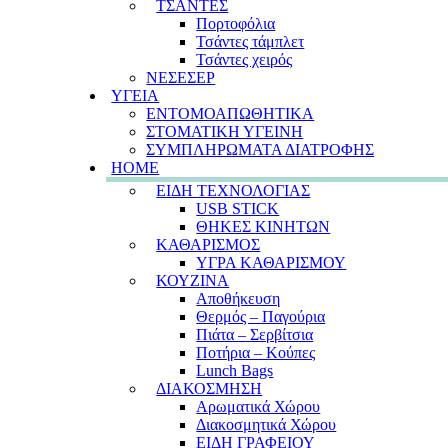
ΤΣΑΝΤΕΣ
Πορτοφόλια
Τσάντες τάμπλετ
Τσάντες χειρός
ΝΕΣΕΣΕΡ
ΥΓΕΙΑ
ΕΝΤΟΜΟΑΠΩΘΗΤΙΚΑ
ΣΤΟΜΑΤΙΚΗ ΥΓΕΙΝΗ
ΣΥΜΠΛΗΡΩΜΑΤΑ ΔΙΑΤΡΟΦΗΣ
HOME
ΕΙΔΗ ΤΕΧΝΟΛΟΓΙΑΣ
USB STICK
ΘΗΚΕΣ ΚΙΝΗΤΩΝ
ΚΑΘΑΡΙΣΜΟΣ
ΥΓΡΑ ΚΑΘΑΡΙΣΜΟΥ
ΚΟΥΖΙΝΑ
Αποθήκευση
Θερμός – Παγούρια
Πιάτα – Σερβίτσια
Ποτήρια – Κούπες
Lunch Bags
ΔΙΑΚΟΣΜΗΣΗ
Αρωματικά Χώρου
Διακοσμητικά Χώρου
ΕΙΔΗ ΓΡΑΦΕΙΟΥ