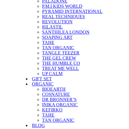
PALADONE
P.M.I KIDS WORLD
PYRAMID INTERNATIONAL
REAL TECHNIQUES
REVOLUTION
RILASTIL
SANTHILEA LONDON
SOAPING ART
TAHE
TAN ORGANIC
TANGLE TEEZER
THE GEL CREW
THE HUMBLE CO
TREAT ME WELL
UP CALM
GIFT SET
ORGANIC
BIOEARTH
COSNATURE
DR BRONNER’S
INIKA ORGANIC
KEFIRKO
TAHE
TAN ORGANIC
BLOG