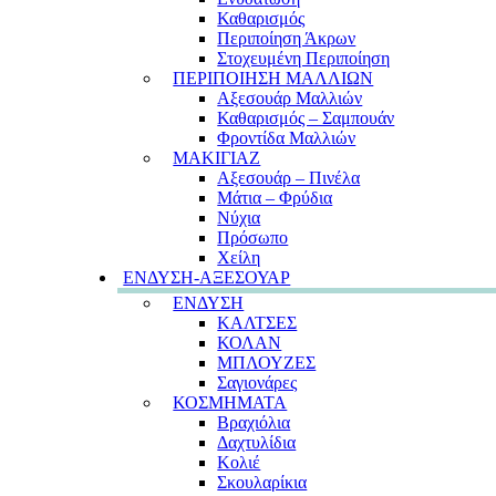
Καθαρισμός
Περιποίηση Άκρων
Στοχευμένη Περιποίηση
ΠΕΡΙΠΟΙΗΣΗ ΜΑΛΛΙΩΝ
Αξεσουάρ Μαλλιών
Καθαρισμός – Σαμπουάν
Φροντίδα Μαλλιών
ΜΑΚΙΓΙΑΖ
Αξεσουάρ – Πινέλα
Μάτια – Φρύδια
Νύχια
Πρόσωπο
Χείλη
ΕΝΔΥΣΗ-ΑΞΕΣΟΥΑΡ
ΕΝΔΥΣΗ
ΚΑΛΤΣΕΣ
ΚΟΛΑΝ
ΜΠΛΟΥΖΕΣ
Σαγιονάρες
ΚΟΣΜΗΜΑΤΑ
Βραχιόλια
Δαχτυλίδια
Κολιέ
Σκουλαρίκια