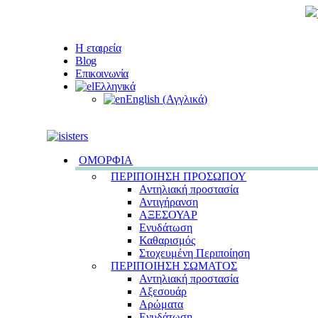
Η εταιρεία
Blog
Επικοινωνία
Ελληνικά
English
(
Αγγλικά
)
ΟΜΟΡΦΙΑ
ΠΕΡΙΠΟΙΗΣΗ ΠΡΟΣΩΠΟΥ
Αντηλιακή προστασία
Αντιγήρανση
ΑΞΕΣΟΥΑΡ
Ενυδάτωση
Καθαρισμός
Στοχευμένη Περιποίηση
ΠΕΡΙΠΟΙΗΣΗ ΣΩΜΑΤΟΣ
Αντηλιακή προστασία
Αξεσουάρ
Αρώματα
Ενυδάτωση