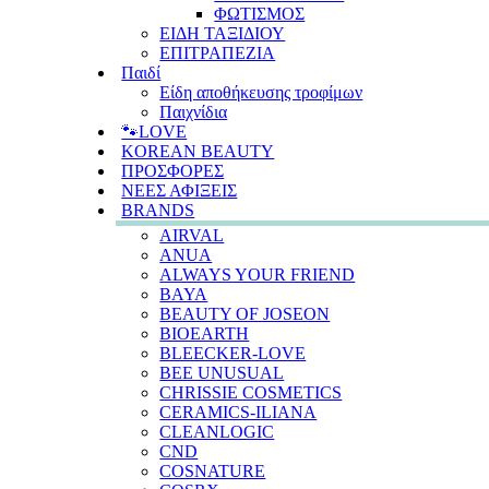
ΦΩΤΙΣΜΟΣ
ΕΙΔΗ ΤΑΞΙΔΙΟΥ
ΕΠΙΤΡΑΠΕΖΙΑ
Παιδί
Είδη αποθήκευσης τροφίμων
Παιχνίδια
🐾LOVE
KOREAN BEAUTY
ΠΡΟΣΦΟΡΕΣ
ΝΕΕΣ ΑΦΙΞΕΙΣ
BRANDS
AIRVAL
ANUA
ALWAYS YOUR FRIEND
BAYA
BEAUTY OF JOSEON
BIOEARTH
BLEECKER-LOVE
BEE UNUSUAL
CHRISSIE COSMETICS
CERAMICS-ILIANA
CLEANLOGIC
CND
COSNATURE