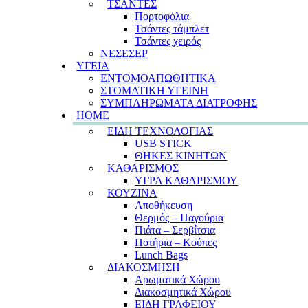
ΤΣΑΝΤΕΣ
Πορτοφόλια
Τσάντες τάμπλετ
Τσάντες χειρός
ΝΕΣΕΣΕΡ
ΥΓΕΙΑ
ΕΝΤΟΜΟΑΠΩΘΗΤΙΚΑ
ΣΤΟΜΑΤΙΚΗ ΥΓΕΙΝΗ
ΣΥΜΠΛΗΡΩΜΑΤΑ ΔΙΑΤΡΟΦΗΣ
HOME
ΕΙΔΗ ΤΕΧΝΟΛΟΓΙΑΣ
USB STICK
ΘΗΚΕΣ ΚΙΝΗΤΩΝ
ΚΑΘΑΡΙΣΜΟΣ
ΥΓΡΑ ΚΑΘΑΡΙΣΜΟΥ
ΚΟΥΖΙΝΑ
Αποθήκευση
Θερμός – Παγούρια
Πιάτα – Σερβίτσια
Ποτήρια – Κούπες
Lunch Bags
ΔΙΑΚΟΣΜΗΣΗ
Αρωματικά Χώρου
Διακοσμητικά Χώρου
ΕΙΔΗ ΓΡΑΦΕΙΟΥ