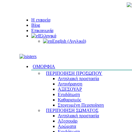
Η εταιρεία
Blog
Επικοινωνία
Ελληνικά
English
(
Αγγλικά
)
ΟΜΟΡΦΙΑ
ΠΕΡΙΠΟΙΗΣΗ ΠΡΟΣΩΠΟΥ
Αντηλιακή προστασία
Αντιγήρανση
ΑΞΕΣΟΥΑΡ
Ενυδάτωση
Καθαρισμός
Στοχευμένη Περιποίηση
ΠΕΡΙΠΟΙΗΣΗ ΣΩΜΑΤΟΣ
Αντηλιακή προστασία
Αξεσουάρ
Αρώματα
Ενυδάτωση