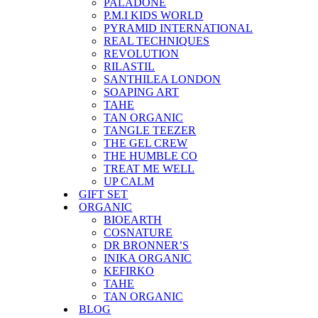
PALADONE
P.M.I KIDS WORLD
PYRAMID INTERNATIONAL
REAL TECHNIQUES
REVOLUTION
RILASTIL
SANTHILEA LONDON
SOAPING ART
TAHE
TAN ORGANIC
TANGLE TEEZER
THE GEL CREW
THE HUMBLE CO
TREAT ME WELL
UP CALM
GIFT SET
ORGANIC
BIOEARTH
COSNATURE
DR BRONNER’S
INIKA ORGANIC
KEFIRKO
TAHE
TAN ORGANIC
BLOG