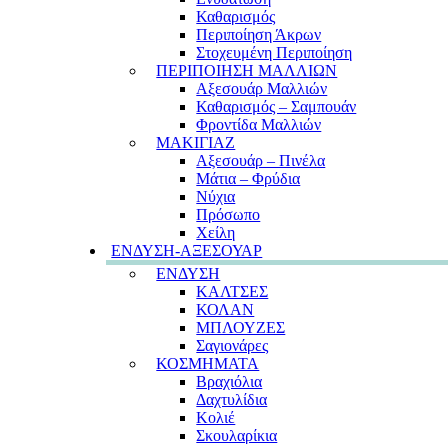
Καθαρισμός
Περιποίηση Άκρων
Στοχευμένη Περιποίηση
ΠΕΡΙΠΟΙΗΣΗ ΜΑΛΛΙΩΝ
Αξεσουάρ Μαλλιών
Καθαρισμός – Σαμπουάν
Φροντίδα Μαλλιών
ΜΑΚΙΓΙΑΖ
Αξεσουάρ – Πινέλα
Μάτια – Φρύδια
Νύχια
Πρόσωπο
Χείλη
ΕΝΔΥΣΗ-ΑΞΕΣΟΥΑΡ
ΕΝΔΥΣΗ
ΚΑΛΤΣΕΣ
ΚΟΛΑΝ
ΜΠΛΟΥΖΕΣ
Σαγιονάρες
ΚΟΣΜΗΜΑΤΑ
Βραχιόλια
Δαχτυλίδια
Κολιέ
Σκουλαρίκια