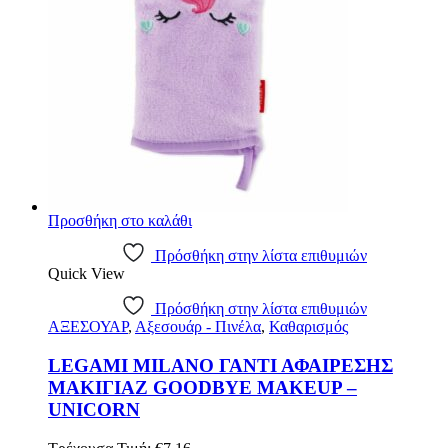
Προσθήκη στο καλάθι
Πρόσθήκη στην λίστα επιθυμιών
Quick View
Πρόσθήκη στην λίστα επιθυμιών
ΑΞΕΣΟΥΑΡ
,
Αξεσουάρ - Πινέλα
,
Καθαρισμός
LEGAMI MILANO ΓΑΝΤΙ ΑΦΑΙΡΕΣΗΣ
ΜΑΚΙΓΙΑΖ GOODBYE MAKEUP –
UNICORN
Original
Η