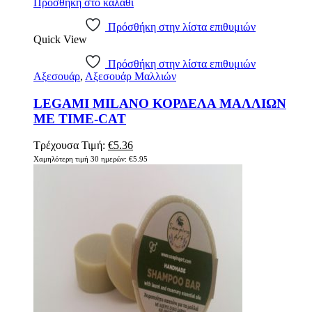
Προσθήκη στο καλάθι
Πρόσθήκη στην λίστα επιθυμιών
Quick View
Πρόσθήκη στην λίστα επιθυμιών
Αξεσουάρ
,
Αξεσουάρ Μαλλιών
LEGAMI MILANO ΚΟΡΔΕΛΑ ΜΑΛΛΙΩΝ
ME TIME-CAT
Original
Η
Τρέχουσα Τιμή:
€
5.36
price
τρέχουσα
Χαμηλότερη τιμή 30 ημερών:
€
5.95
was:
τιμή
€5.95.
είναι:
€5.36.