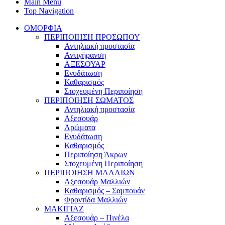
Main Menu
Top Navigation
ΟΜΟΡΦΙΑ
ΠΕΡΙΠΟΙΗΣΗ ΠΡΟΣΩΠΟΥ
Αντηλιακή προστασία
Αντιγήρανση
ΑΞΕΣΟΥΑΡ
Ενυδάτωση
Καθαρισμός
Στοχευμένη Περιποίηση
ΠΕΡΙΠΟΙΗΣΗ ΣΩΜΑΤΟΣ
Αντηλιακή προστασία
Αξεσουάρ
Αρώματα
Ενυδάτωση
Καθαρισμός
Περιποίηση Άκρων
Στοχευμένη Περιποίηση
ΠΕΡΙΠΟΙΗΣΗ ΜΑΛΛΙΩΝ
Αξεσουάρ Μαλλιών
Καθαρισμός – Σαμπουάν
Φροντίδα Μαλλιών
ΜΑΚΙΓΙΑΖ
Αξεσουάρ – Πινέλα