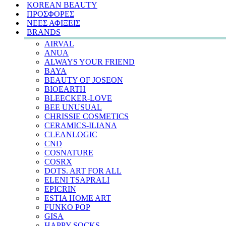
KOREAN BEAUTY
ΠΡΟΣΦΟΡΕΣ
ΝΕΕΣ ΑΦΙΞΕΙΣ
BRANDS
AIRVAL
ANUA
ALWAYS YOUR FRIEND
BAYA
BEAUTY OF JOSEON
BIOEARTH
BLEECKER-LOVE
BEE UNUSUAL
CHRISSIE COSMETICS
CERAMICS-ILIANA
CLEANLOGIC
CND
COSNATURE
COSRX
DOTS. ART FOR ALL
ELENI TSAPRALI
EPICRIN
ESTIA HOME ART
FUNKO POP
GISA
HAPPY SOCKS