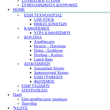
ΣΤΟΜΑΤΙΚΗ ΥΓΕΙΝΗ
ΣΥΜΠΛΗΡΩΜΑΤΑ ΔΙΑΤΡΟΦΗΣ
HOME
ΕΙΔΗ ΤΕΧΝΟΛΟΓΙΑΣ
USB STICK
ΘΗΚΕΣ ΚΙΝΗΤΩΝ
ΚΑΘΑΡΙΣΜΟΣ
ΥΓΡΑ ΚΑΘΑΡΙΣΜΟΥ
ΚΟΥΖΙΝΑ
Αποθήκευση
Θερμός – Παγούρια
Πιάτα – Σερβίτσια
Ποτήρια – Κούπες
Lunch Bags
ΔΙΑΚΟΣΜΗΣΗ
Αρωματικά Χώρου
Διακοσμητικά Χώρου
ΕΙΔΗ ΓΡΑΦΕΙΟΥ
ΦΩΤΙΣΜΟΣ
ΕΙΔΗ ΤΑΞΙΔΙΟΥ
ΕΠΙΤΡΑΠΕΖΙΑ
Παιδί
Είδη αποθήκευσης τροφίμων
Παιχνίδια
🐾LOVE