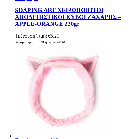
SOAPING ART ΧΕΙΡΟΠΟΙΗΤΟΙ
ΑΠΟΛΕΠΙΣΤΙΚΟΙ ΚΥΒΟΙ ΖΑΧΑΡΗΣ –
APPLE-ORANGE 220gr
Original
Η
Τρέχουσα Τιμή:
€
5.21
price
τρέχουσα
Χαμηλότερη τιμή 30 ημερών:
€
8.68
was:
τιμή
€8.68.
είναι:
€5.21.