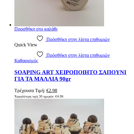
Προσθήκη στο καλάθι
Πρόσθήκη στην λίστα επιθυμιών
Quick View
Πρόσθήκη στην λίστα επιθυμιών
Καθαρισμός
SOAPING ART ΧΕΙΡΟΠΟΙΗΤΟ ΣΑΠΟΥΝΙ
ΓΙΑ ΤΑ ΜΑΛΛΙΑ 90gr
Original
Η
Τρέχουσα Τιμή:
€
2.98
price
τρέχουσα
Χαμηλότερη τιμή 30 ημερών:
€
4.96
was:
τιμή
€4.96.
είναι:
€2.98.