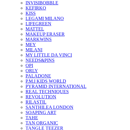
INVISIBOBBLE
KEFIRKO
KISS
LEGAMI MILANO
LIFEGREEN
MATTEL
MAKEUP ERASER
MARKWINS
MEY
MILANI
MY LITTLE DA VINCI
NEEDS&PINS
OPI
ORLY
PALADONE
P.M.I KIDS WORLD
PYRAMID INTERNATIONAL
REAL TECHNIQUES
REVOLUTION
RILASTIL
SANTHILEA LONDON
SOAPING ART
TAHE
TAN ORGANIC
TANGLE TEEZER