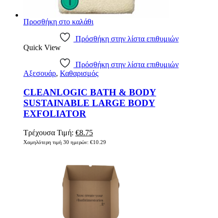
Προσθήκη στο καλάθι
Πρόσθήκη στην λίστα επιθυμιών
Quick View
Πρόσθήκη στην λίστα επιθυμιών
Αξεσουάρ
,
Καθαρισμός
CLEANLOGIC BATH & BODY
SUSTAINABLE LARGE BODY
EXFOLIATOR
Original
Η
Τρέχουσα Τιμή:
€
8.75
price
τρέχουσα
Χαμηλότερη τιμή 30 ημερών:
€
10.29
was:
τιμή
€10.29.
είναι:
€8.75.