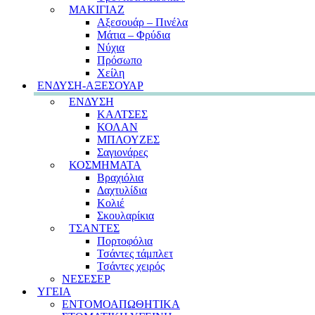
ΜΑΚΙΓΙΑΖ
Αξεσουάρ – Πινέλα
Μάτια – Φρύδια
Νύχια
Πρόσωπο
Χείλη
ΕΝΔΥΣΗ-ΑΞΕΣΟΥΑΡ
ΕΝΔΥΣΗ
ΚΑΛΤΣΕΣ
ΚΟΛΑΝ
ΜΠΛΟΥΖΕΣ
Σαγιονάρες
ΚΟΣΜΗΜΑΤΑ
Βραχιόλια
Δαχτυλίδια
Κολιέ
Σκουλαρίκια
ΤΣΑΝΤΕΣ
Πορτοφόλια
Τσάντες τάμπλετ
Τσάντες χειρός
ΝΕΣΕΣΕΡ
ΥΓΕΙΑ
ΕΝΤΟΜΟΑΠΩΘΗΤΙΚΑ