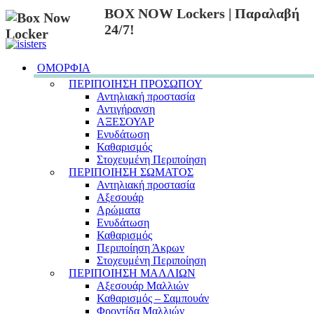
BOX NOW Lockers | Παραλαβή
24/7!
ΟΜΟΡΦΙΑ
ΠΕΡΙΠΟΙΗΣΗ ΠΡΟΣΩΠΟΥ
Αντηλιακή προστασία
Αντιγήρανση
ΑΞΕΣΟΥΑΡ
Ενυδάτωση
Καθαρισμός
Στοχευμένη Περιποίηση
ΠΕΡΙΠΟΙΗΣΗ ΣΩΜΑΤΟΣ
Αντηλιακή προστασία
Αξεσουάρ
Αρώματα
Ενυδάτωση
Καθαρισμός
Περιποίηση Άκρων
Στοχευμένη Περιποίηση
ΠΕΡΙΠΟΙΗΣΗ ΜΑΛΛΙΩΝ
Αξεσουάρ Μαλλιών
Καθαρισμός – Σαμπουάν
Φροντίδα Μαλλιών