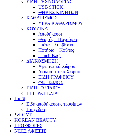
ΕΙΔΗ ΤΕΧΝΟΛΟΓΙΑΣ
USB STICK
ΘΗΚΕΣ ΚΙΝΗΤΩΝ
ΚΑΘΑΡΙΣΜΟΣ
ΥΓΡΑ ΚΑΘΑΡΙΣΜΟΥ
ΚΟΥΖΙΝΑ
Αποθήκευση
Θερμός – Παγούρια
Πιάτα – Σερβίτσια
Ποτήρια – Κούπες
Lunch Bags
ΔΙΑΚΟΣΜΗΣΗ
Αρωματικά Χώρου
Διακοσμητικά Χώρου
ΕΙΔΗ ΓΡΑΦΕΙΟΥ
ΦΩΤΙΣΜΟΣ
ΕΙΔΗ ΤΑΞΙΔΙΟΥ
ΕΠΙΤΡΑΠΕΖΙΑ
Παιδί
Είδη αποθήκευσης τροφίμων
Παιχνίδια
🐾LOVE
KOREAN BEAUTY
ΠΡΟΣΦΟΡΕΣ
ΝΕΕΣ ΑΦΙΞΕΙΣ