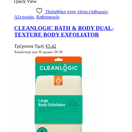
Quick View
έχει
πολλαπλές
Πρόσθήκη στην λίστα επιθυμιών
παραλλαγές.
Αξεσουάρ
,
Καθαρισμός
Οι
επιλογές
CLEANLOGIC BATH & BODY DUAL-
μπορούν
να
TEXTURE BODY EXFOLIATOR
επιλεγούν
στη
Original
Η
Τρέχουσα Τιμή:
€
5.42
σελίδα
price
τρέχουσα
Χαμηλότερη τιμή 30 ημερών:
€
6.38
του
was:
τιμή
προϊόντος
€6.38.
είναι:
€5.42.