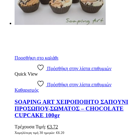
Προσθήκη στο καλάθι
Πρόσθήκη στην λίστα επιθυμιών
Quick View
Πρόσθήκη στην λίστα επιθυμιών
Καθαρισμός
SOAPING ART ΧΕΙΡΟΠΟΙΗΤΟ ΣΑΠΟΥΝΙ
ΠΡΟΣΩΠΟΥ-ΣΩΜΑΤΟΣ – CHOCOLATE
CUPCAKE 100gr
Original
Η
Τρέχουσα Τιμή:
€
3.72
price
τρέχουσα
Χαμηλότερη τιμή 30 ημερών:
€
6.20