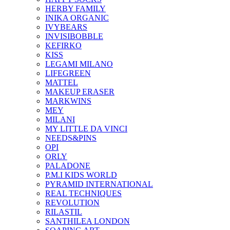
HERBY FAMILY
INIKA ORGANIC
IVYBEARS
INVISIBOBBLE
KEFIRKO
KISS
LEGAMI MILANO
LIFEGREEN
MATTEL
MAKEUP ERASER
MARKWINS
MEY
MILANI
MY LITTLE DA VINCI
NEEDS&PINS
OPI
ORLY
PALADONE
P.M.I KIDS WORLD
PYRAMID INTERNATIONAL
REAL TECHNIQUES
REVOLUTION
RILASTIL
SANTHILEA LONDON