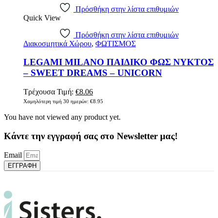
Πρόσθήκη στην λίστα επιθυμιών
Quick View
Πρόσθήκη στην λίστα επιθυμιών
Διακοσμητικά Χώρου
,
ΦΩΤΙΣΜΟΣ
LEGAMI MILANO ΠΑΙΔΙΚΟ ΦΩΣ ΝΥΚΤΟΣ
– SWEET DREAMS – UNICORN
Original
Η
Τρέχουσα Τιμή:
€
8.06
price
τρέχουσα
Χαμηλότερη τιμή 30 ημερών:
€
8.95
was:
τιμή
You have not viewed any product yet.
€8.95.
είναι:
€8.06.
Κάντε την εγγραφή σας στο Newsletter μας!
Email
ΕΓΓΡΑΦΗ