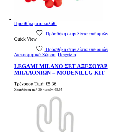
Προσθήκη στο καλάθι
Πρόσθήκη στην λίστα επιθυμιών
Quick View
Πρόσθήκη στην λίστα επιθυμιών
Διακοσμητικά Χώρου
,
Παιχνίδια
LEGAMI MILANO ΣΕΤ ΑΞΕΣΟΥΑΡ
ΜΠΑΛΟΝΙΩΝ – MODENILLG KIT
Original
Η
Τρέχουσα Τιμή:
€
5.36
price
τρέχουσα
Χαμηλότερη τιμή 30 ημερών:
€
5.95
was:
τιμή
€5.95.
είναι:
€5.36.