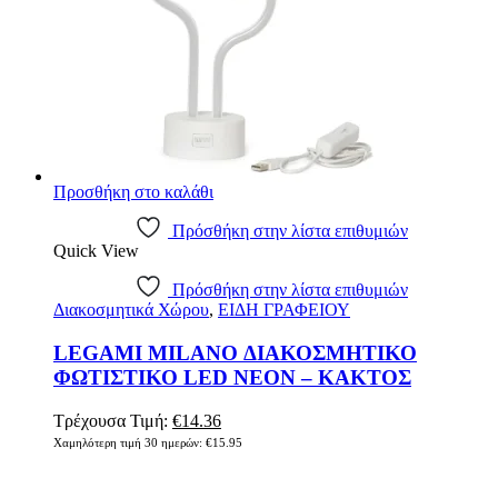
Προσθήκη στο καλάθι
Πρόσθήκη στην λίστα επιθυμιών
Quick View
Πρόσθήκη στην λίστα επιθυμιών
Διακοσμητικά Χώρου
,
ΕΙΔΗ ΓΡΑΦΕΙΟΥ
LEGAMI MILANO ΔΙΑΚΟΣΜΗΤΙΚΟ
ΦΩΤΙΣΤΙΚΟ LED NEON – ΚΑΚΤΟΣ
Original
Η
Τρέχουσα Τιμή:
€
14.36
price
τρέχουσα
Χαμηλότερη τιμή 30 ημερών:
€
15.95
was:
τιμή
€15.95.
είναι: