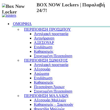
BOX NOW Lockers | Παραλαβή
24/7!
ΟΜΟΡΦΙΑ
ΠΕΡΙΠΟΙΗΣΗ ΠΡΟΣΩΠΟΥ
Αντηλιακή προστασία
Αντιγήρανση
ΑΞΕΣΟΥΑΡ
Ενυδάτωση
Καθαρισμός
Στοχευμένη Περιποίηση
ΠΕΡΙΠΟΙΗΣΗ ΣΩΜΑΤΟΣ
Αντηλιακή προστασία
Αξεσουάρ
Αρώματα
Ενυδάτωση
Καθαρισμός
Περιποίηση Άκρων
Στοχευμένη Περιποίηση
ΠΕΡΙΠΟΙΗΣΗ ΜΑΛΛΙΩΝ
Αξεσουάρ Μαλλιών
Καθαρισμός – Σαμπουάν
Φροντίδα Μαλλιών