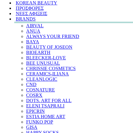
KOREAN BEAUTY
ΠΡΟΣΦΟΡΕΣ
ΝΕΕΣ ΑΦΙΞΕΙΣ
BRANDS
AIRVAL
ANUA
ALWAYS YOUR FRIEND
BAYA
BEAUTY OF JOSEON
BIOEARTH
BLEECKER-LOVE
BEE UNUSUAL
CHRISSIE COSMETICS
CERAMICS-ILIANA
CLEANLOGIC
CND
COSNATURE
COSRX
DOTS. ART FOR ALL
ELENI TSAPRALI
EPICRIN
ESTIA HOME ART
FUNKO POP
GISA
HAPPY SOCKS