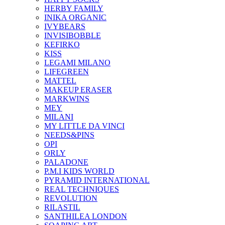
HERBY FAMILY
INIKA ORGANIC
IVYBEARS
INVISIBOBBLE
KEFIRKO
KISS
LEGAMI MILANO
LIFEGREEN
MATTEL
MAKEUP ERASER
MARKWINS
MEY
MILANI
MY LITTLE DA VINCI
NEEDS&PINS
OPI
ORLY
PALADONE
P.M.I KIDS WORLD
PYRAMID INTERNATIONAL
REAL TECHNIQUES
REVOLUTION
RILASTIL
SANTHILEA LONDON