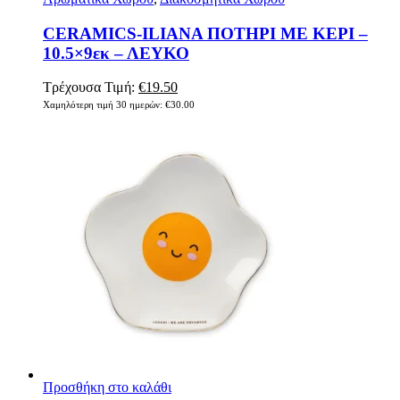
CERAMICS-ILIANA ΠΟΤΗΡΙ ΜΕ ΚΕΡΙ –
10.5×9εκ – ΛΕΥΚΟ
Original
Η
Τρέχουσα Τιμή:
€
19.50
price
τρέχουσα
Χαμηλότερη τιμή 30 ημερών:
€
30.00
was:
τιμή
€30.00.
είναι:
€19.50.
Προσθήκη στο καλάθι