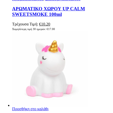
ΑΡΩΜΑΤΙΚΟ ΧΩΡΟΥ UP CALM
SWEETSMOKE 100ml
Original
Η
Τρέχουσα Τιμή:
€
10.20
price
τρέχουσα
Χαμηλότερη τιμή 30 ημερών:
€
17.00
was:
τιμή
€17.00.
είναι:
€10.20.
Προσθήκη στο καλάθι