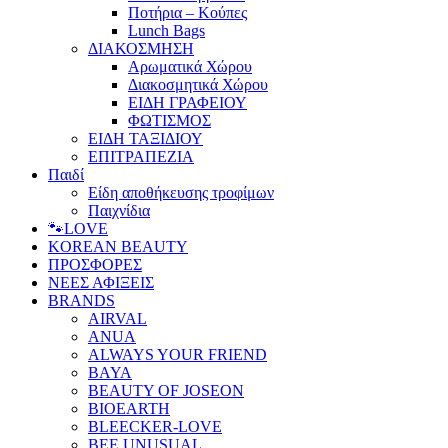
Ποτήρια – Κούπες
Lunch Bags
ΔΙΑΚΟΣΜΗΣΗ
Αρωματικά Χώρου
Διακοσμητικά Χώρου
ΕΙΔΗ ΓΡΑΦΕΙΟΥ
ΦΩΤΙΣΜΟΣ
ΕΙΔΗ ΤΑΞΙΔΙΟΥ
ΕΠΙΤΡΑΠΕΖΙΑ
Παιδί
Είδη αποθήκευσης τροφίμων
Παιχνίδια
🐾LOVE
KOREAN BEAUTY
ΠΡΟΣΦΟΡΕΣ
ΝΕΕΣ ΑΦΙΞΕΙΣ
BRANDS
AIRVAL
ANUA
ALWAYS YOUR FRIEND
BAYA
BEAUTY OF JOSEON
BIOEARTH
BLEECKER-LOVE
BEE UNUSUAL