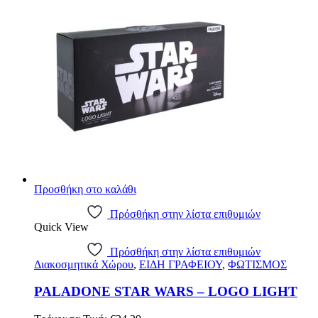
€14.36.
Προσθήκη στο καλάθι
Πρόσθήκη στην λίστα επιθυμιών
Quick View
Πρόσθήκη στην λίστα επιθυμιών
Διακοσμητικά Χώρου
,
ΕΙΔΗ ΓΡΑΦΕΙΟΥ
,
ΦΩΤΙΣΜΟΣ
PALADONE STAR WARS – LOGO LIGHT