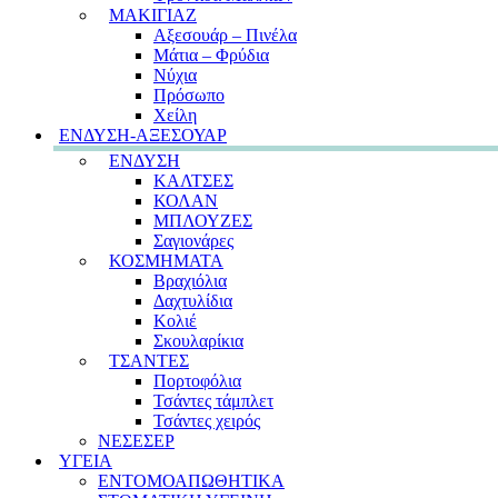
ΜΑΚΙΓΙΑΖ
Αξεσουάρ – Πινέλα
Μάτια – Φρύδια
Νύχια
Πρόσωπο
Χείλη
ΕΝΔΥΣΗ-ΑΞΕΣΟΥΑΡ
ΕΝΔΥΣΗ
ΚΑΛΤΣΕΣ
ΚΟΛΑΝ
ΜΠΛΟΥΖΕΣ
Σαγιονάρες
ΚΟΣΜΗΜΑΤΑ
Βραχιόλια
Δαχτυλίδια
Κολιέ
Σκουλαρίκια
ΤΣΑΝΤΕΣ
Πορτοφόλια
Τσάντες τάμπλετ
Τσάντες χειρός
ΝΕΣΕΣΕΡ
ΥΓΕΙΑ
ΕΝΤΟΜΟΑΠΩΘΗΤΙΚΑ