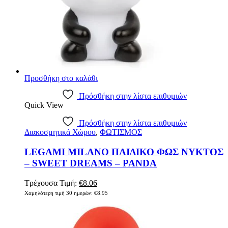
Προσθήκη στο καλάθι
Πρόσθήκη στην λίστα επιθυμιών
Quick View
Πρόσθήκη στην λίστα επιθυμιών
Διακοσμητικά Χώρου
,
ΦΩΤΙΣΜΟΣ
LEGAMI MILANO ΠΑΙΔΙΚΟ ΦΩΣ ΝΥΚΤΟΣ
– SWEET DREAMS – PANDA
Original
Η
Τρέχουσα Τιμή:
€
8.06
price
τρέχουσα
Χαμηλότερη τιμή 30 ημερών:
€
8.95
was:
τιμή
€8.95.
είναι:
€8.06.