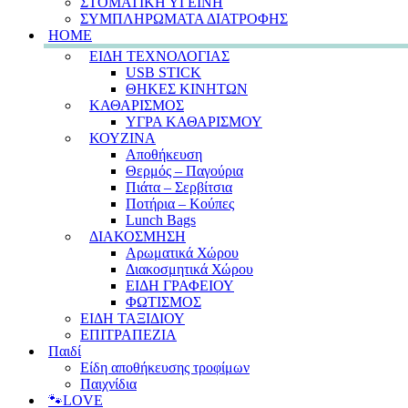
ΣΤΟΜΑΤΙΚΗ ΥΓΕΙΝΗ
ΣΥΜΠΛΗΡΩΜΑΤΑ ΔΙΑΤΡΟΦΗΣ
HOME
ΕΙΔΗ ΤΕΧΝΟΛΟΓΙΑΣ
USB STICK
ΘΗΚΕΣ ΚΙΝΗΤΩΝ
ΚΑΘΑΡΙΣΜΟΣ
ΥΓΡΑ ΚΑΘΑΡΙΣΜΟΥ
ΚΟΥΖΙΝΑ
Αποθήκευση
Θερμός – Παγούρια
Πιάτα – Σερβίτσια
Ποτήρια – Κούπες
Lunch Bags
ΔΙΑΚΟΣΜΗΣΗ
Αρωματικά Χώρου
Διακοσμητικά Χώρου
ΕΙΔΗ ΓΡΑΦΕΙΟΥ
ΦΩΤΙΣΜΟΣ
ΕΙΔΗ ΤΑΞΙΔΙΟΥ
ΕΠΙΤΡΑΠΕΖΙΑ
Παιδί
Είδη αποθήκευσης τροφίμων
Παιχνίδια
🐾LOVE