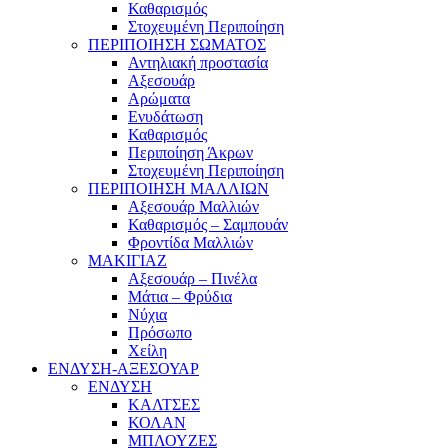
Καθαρισμός
Στοχευμένη Περιποίηση
ΠΕΡΙΠΟΙΗΣΗ ΣΩΜΑΤΟΣ
Αντηλιακή προστασία
Αξεσουάρ
Αρώματα
Ενυδάτωση
Καθαρισμός
Περιποίηση Άκρων
Στοχευμένη Περιποίηση
ΠΕΡΙΠΟΙΗΣΗ ΜΑΛΛΙΩΝ
Αξεσουάρ Μαλλιών
Καθαρισμός – Σαμπουάν
Φροντίδα Μαλλιών
ΜΑΚΙΓΙΑΖ
Αξεσουάρ – Πινέλα
Μάτια – Φρύδια
Νύχια
Πρόσωπο
Χείλη
ΕΝΔΥΣΗ-ΑΞΕΣΟΥΑΡ
ΕΝΔΥΣΗ
ΚΑΛΤΣΕΣ
ΚΟΛΑΝ
ΜΠΛΟΥΖΕΣ