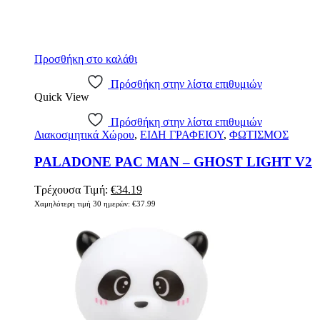
Προσθήκη στο καλάθι
Πρόσθήκη στην λίστα επιθυμιών
Quick View
Πρόσθήκη στην λίστα επιθυμιών
Διακοσμητικά Χώρου
,
ΕΙΔΗ ΓΡΑΦΕΙΟΥ
,
ΦΩΤΙΣΜΟΣ
PALADONE PAC MAN – GHOST LIGHT V2
Original
Η
Τρέχουσα Τιμή:
€
34.19
price
τρέχουσα
Χαμηλότερη τιμή 30 ημερών:
€
37.99
was:
τιμή
€37.99.
είναι:
€34.19.