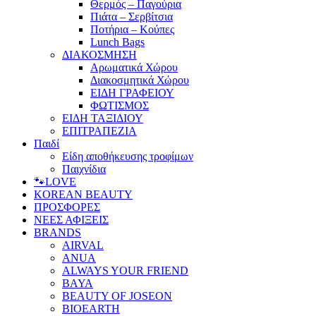
Θερμός – Παγούρια
Πιάτα – Σερβίτσια
Ποτήρια – Κούπες
Lunch Bags
ΔΙΑΚΟΣΜΗΣΗ
Αρωματικά Χώρου
Διακοσμητικά Χώρου
ΕΙΔΗ ΓΡΑΦΕΙΟΥ
ΦΩΤΙΣΜΟΣ
ΕΙΔΗ ΤΑΞΙΔΙΟΥ
ΕΠΙΤΡΑΠΕΖΙΑ
Παιδί
Είδη αποθήκευσης τροφίμων
Παιχνίδια
🐾LOVE
KOREAN BEAUTY
ΠΡΟΣΦΟΡΕΣ
ΝΕΕΣ ΑΦΙΞΕΙΣ
BRANDS
AIRVAL
ANUA
ALWAYS YOUR FRIEND
BAYA
BEAUTY OF JOSEON
BIOEARTH