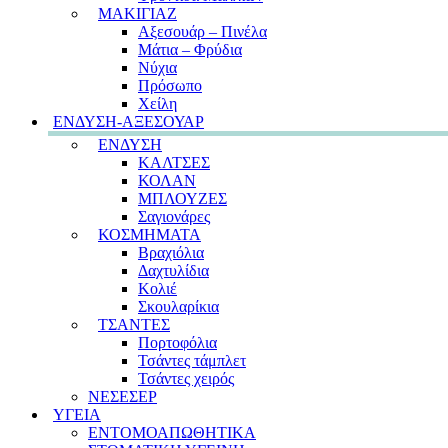
ΜΑΚΙΓΙΑΖ
Αξεσουάρ – Πινέλα
Μάτια – Φρύδια
Νύχια
Πρόσωπο
Χείλη
ΕΝΔΥΣΗ-ΑΞΕΣΟΥΑΡ
ΕΝΔΥΣΗ
ΚΑΛΤΣΕΣ
ΚΟΛΑΝ
ΜΠΛΟΥΖΕΣ
Σαγιονάρες
ΚΟΣΜΗΜΑΤΑ
Βραχιόλια
Δαχτυλίδια
Κολιέ
Σκουλαρίκια
ΤΣΑΝΤΕΣ
Πορτοφόλια
Τσάντες τάμπλετ
Τσάντες χειρός
ΝΕΣΕΣΕΡ
ΥΓΕΙΑ
ΕΝΤΟΜΟΑΠΩΘΗΤΙΚΑ