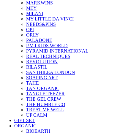
MARKWINS
MEY
MILANI
MY LITTLE DA VINCI
NEEDS&PINS
OPI
ORLY
PALADONE
P.M.I KIDS WORLD
PYRAMID INTERNATIONAL
REAL TECHNIQUES
REVOLUTION
RILASTIL
SANTHILEA LONDON
SOAPING ART
TAHE
TAN ORGANIC
TANGLE TEEZER
THE GEL CREW
THE HUMBLE CO
TREAT ME WELL
UP CALM
GIFT SET
ORGANIC
BIOEARTH