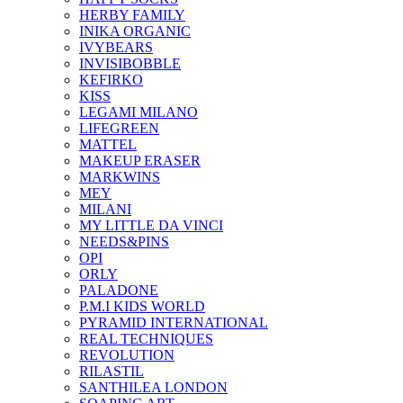
HERBY FAMILY
INIKA ORGANIC
IVYBEARS
INVISIBOBBLE
KEFIRKO
KISS
LEGAMI MILANO
LIFEGREEN
MATTEL
MAKEUP ERASER
MARKWINS
MEY
MILANI
MY LITTLE DA VINCI
NEEDS&PINS
OPI
ORLY
PALADONE
P.M.I KIDS WORLD
PYRAMID INTERNATIONAL
REAL TECHNIQUES
REVOLUTION
RILASTIL
SANTHILEA LONDON