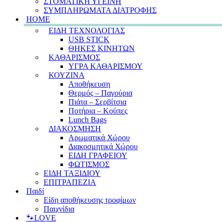
ΣΤΟΜΑΤΙΚΗ ΥΓΕΙΝΗ
ΣΥΜΠΛΗΡΩΜΑΤΑ ΔΙΑΤΡΟΦΗΣ
HOME
ΕΙΔΗ ΤΕΧΝΟΛΟΓΙΑΣ
USB STICK
ΘΗΚΕΣ ΚΙΝΗΤΩΝ
ΚΑΘΑΡΙΣΜΟΣ
ΥΓΡΑ ΚΑΘΑΡΙΣΜΟΥ
ΚΟΥΖΙΝΑ
Αποθήκευση
Θερμός – Παγούρια
Πιάτα – Σερβίτσια
Ποτήρια – Κούπες
Lunch Bags
ΔΙΑΚΟΣΜΗΣΗ
Αρωματικά Χώρου
Διακοσμητικά Χώρου
ΕΙΔΗ ΓΡΑΦΕΙΟΥ
ΦΩΤΙΣΜΟΣ
ΕΙΔΗ ΤΑΞΙΔΙΟΥ
ΕΠΙΤΡΑΠΕΖΙΑ
Παιδί
Είδη αποθήκευσης τροφίμων
Παιχνίδια
🐾LOVE