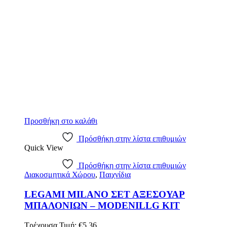
Προσθήκη στο καλάθι
Πρόσθήκη στην λίστα επιθυμιών
Quick View
Πρόσθήκη στην λίστα επιθυμιών
Διακοσμητικά Χώρου
,
Παιχνίδια
LEGAMI MILANO ΣΕΤ ΑΞΕΣΟΥΑΡ
ΜΠΑΛΟΝΙΩΝ – MODENILLG KIT
Τρέχουσα Τιμή:
€
5.36