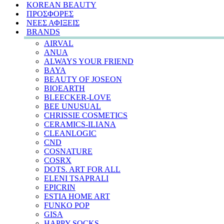
KOREAN BEAUTY
ΠΡΟΣΦΟΡΕΣ
ΝΕΕΣ ΑΦΙΞΕΙΣ
BRANDS
AIRVAL
ANUA
ALWAYS YOUR FRIEND
BAYA
BEAUTY OF JOSEON
BIOEARTH
BLEECKER-LOVE
BEE UNUSUAL
CHRISSIE COSMETICS
CERAMICS-ILIANA
CLEANLOGIC
CND
COSNATURE
COSRX
DOTS. ART FOR ALL
ELENI TSAPRALI
EPICRIN
ESTIA HOME ART
FUNKO POP
GISA
HAPPY SOCKS