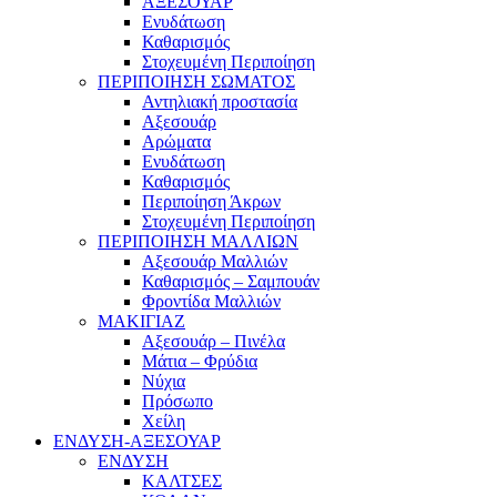
ΑΞΕΣΟΥΑΡ
Ενυδάτωση
Καθαρισμός
Στοχευμένη Περιποίηση
ΠΕΡΙΠΟΙΗΣΗ ΣΩΜΑΤΟΣ
Αντηλιακή προστασία
Αξεσουάρ
Αρώματα
Ενυδάτωση
Καθαρισμός
Περιποίηση Άκρων
Στοχευμένη Περιποίηση
ΠΕΡΙΠΟΙΗΣΗ ΜΑΛΛΙΩΝ
Αξεσουάρ Μαλλιών
Καθαρισμός – Σαμπουάν
Φροντίδα Μαλλιών
ΜΑΚΙΓΙΑΖ
Αξεσουάρ – Πινέλα
Μάτια – Φρύδια
Νύχια
Πρόσωπο
Χείλη
ΕΝΔΥΣΗ-ΑΞΕΣΟΥΑΡ
ΕΝΔΥΣΗ
ΚΑΛΤΣΕΣ