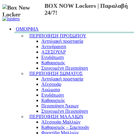
BOX NOW Lockers | Παραλαβή
24/7!
ΟΜΟΡΦΙΑ
ΠΕΡΙΠΟΙΗΣΗ ΠΡΟΣΩΠΟΥ
Αντηλιακή προστασία
Αντιγήρανση
ΑΞΕΣΟΥΑΡ
Ενυδάτωση
Καθαρισμός
Στοχευμένη Περιποίηση
ΠΕΡΙΠΟΙΗΣΗ ΣΩΜΑΤΟΣ
Αντηλιακή προστασία
Αξεσουάρ
Αρώματα
Ενυδάτωση
Καθαρισμός
Περιποίηση Άκρων
Στοχευμένη Περιποίηση
ΠΕΡΙΠΟΙΗΣΗ ΜΑΛΛΙΩΝ
Αξεσουάρ Μαλλιών
Καθαρισμός – Σαμπουάν
Φροντίδα Μαλλιών