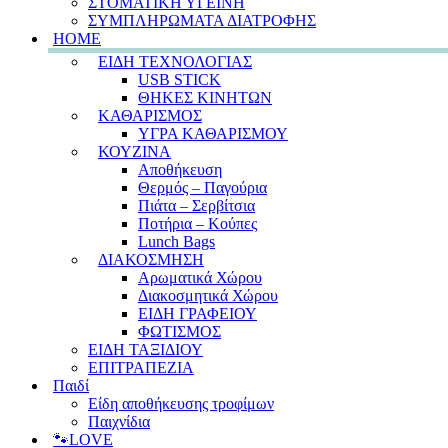
ΣΤΟΜΑΤΙΚΗ ΥΓΕΙΝΗ
ΣΥΜΠΛΗΡΩΜΑΤΑ ΔΙΑΤΡΟΦΗΣ
HOME
ΕΙΔΗ ΤΕΧΝΟΛΟΓΙΑΣ
USB STICK
ΘΗΚΕΣ ΚΙΝΗΤΩΝ
ΚΑΘΑΡΙΣΜΟΣ
ΥΓΡΑ ΚΑΘΑΡΙΣΜΟΥ
ΚΟΥΖΙΝΑ
Αποθήκευση
Θερμός – Παγούρια
Πιάτα – Σερβίτσια
Ποτήρια – Κούπες
Lunch Bags
ΔΙΑΚΟΣΜΗΣΗ
Αρωματικά Χώρου
Διακοσμητικά Χώρου
ΕΙΔΗ ΓΡΑΦΕΙΟΥ
ΦΩΤΙΣΜΟΣ
ΕΙΔΗ ΤΑΞΙΔΙΟΥ
ΕΠΙΤΡΑΠΕΖΙΑ
Παιδί
Είδη αποθήκευσης τροφίμων
Παιχνίδια
🐾LOVE