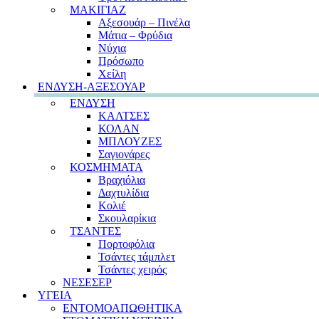
ΜΑΚΙΓΙΑΖ
Αξεσουάρ – Πινέλα
Μάτια – Φρύδια
Νύχια
Πρόσωπο
Χείλη
ΕΝΔΥΣΗ-ΑΞΕΣΟΥΑΡ
ΕΝΔΥΣΗ
ΚΑΛΤΣΕΣ
ΚΟΛΑΝ
ΜΠΛΟΥΖΕΣ
Σαγιονάρες
ΚΟΣΜΗΜΑΤΑ
Βραχιόλια
Δαχτυλίδια
Κολιέ
Σκουλαρίκια
ΤΣΑΝΤΕΣ
Πορτοφόλια
Τσάντες τάμπλετ
Τσάντες χειρός
ΝΕΣΕΣΕΡ
ΥΓΕΙΑ
ΕΝΤΟΜΟΑΠΩΘΗΤΙΚΑ