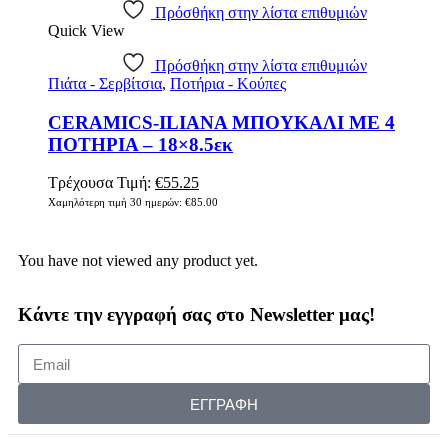
Πρόσθήκη στην λίστα επιθυμιών
Quick View
Πρόσθήκη στην λίστα επιθυμιών
Πιάτα - Σερβίτσια
,
Ποτήρια - Κούπες
CERAMICS-ILIANA ΜΠΟΥΚΑΛΙ ΜΕ 4
ΠΟΤΗΡΙΑ – 18×8.5εκ
Τρέχουσα Τιμή:
€
55.25
Χαμηλότερη τιμή 30 ημερών:
€
85.00
You have not viewed any product yet.
Κάντε την εγγραφή σας στο Newsletter μας!
ΕΓΓΡΑΦΗ