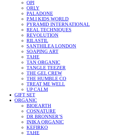
OPI
ORLY
PALADONE
P.M.I KIDS WORLD
PYRAMID INTERNATIONAL
REAL TECHNIQUES
REVOLUTION
RILASTIL
SANTHILEA LONDON
SOAPING ART
TAHE
TAN ORGANIC
TANGLE TEEZER
THE GEL CREW
THE HUMBLE CO
TREAT ME WELL
UP CALM
GIFT SET
ORGANIC
BIOEARTH
COSNATURE
DR BRONNER’S
INIKA ORGANIC
KEFIRKO
TAHE