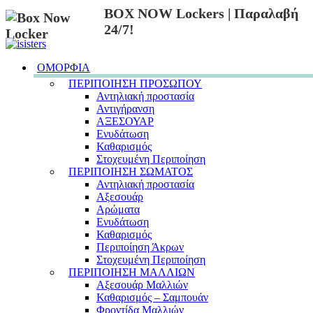
BOX NOW Lockers | Παραλαβή
24/7!
ΟΜΟΡΦΙΑ
ΠΕΡΙΠΟΙΗΣΗ ΠΡΟΣΩΠΟΥ
Αντηλιακή προστασία
Αντιγήρανση
ΑΞΕΣΟΥΑΡ
Ενυδάτωση
Καθαρισμός
Στοχευμένη Περιποίηση
ΠΕΡΙΠΟΙΗΣΗ ΣΩΜΑΤΟΣ
Αντηλιακή προστασία
Αξεσουάρ
Αρώματα
Ενυδάτωση
Καθαρισμός
Περιποίηση Άκρων
Στοχευμένη Περιποίηση
ΠΕΡΙΠΟΙΗΣΗ ΜΑΛΛΙΩΝ
Αξεσουάρ Μαλλιών
Καθαρισμός – Σαμπουάν
Φροντίδα Μαλλιών