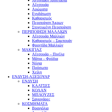
Αντηλιακή προστασία
Αξεσουάρ
Αρώματα
Ενυδάτωση
Καθαρισμός
Περιποίηση Άκρων
Στοχευμένη Περιποίηση
ΠΕΡΙΠΟΙΗΣΗ ΜΑΛΛΙΩΝ
Αξεσουάρ Μαλλιών
Καθαρισμός – Σαμπουάν
Φροντίδα Μαλλιών
ΜΑΚΙΓΙΑΖ
Αξεσουάρ – Πινέλα
Μάτια – Φρύδια
Νύχια
Πρόσωπο
Χείλη
ΕΝΔΥΣΗ-ΑΞΕΣΟΥΑΡ
ΕΝΔΥΣΗ
ΚΑΛΤΣΕΣ
ΚΟΛΑΝ
ΜΠΛΟΥΖΕΣ
Σαγιονάρες
ΚΟΣΜΗΜΑΤΑ
Βραχιόλια