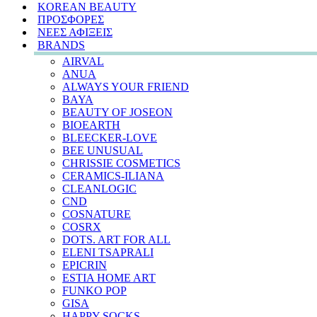
KOREAN BEAUTY
ΠΡΟΣΦΟΡΕΣ
ΝΕΕΣ ΑΦΙΞΕΙΣ
BRANDS
AIRVAL
ANUA
ALWAYS YOUR FRIEND
BAYA
BEAUTY OF JOSEON
BIOEARTH
BLEECKER-LOVE
BEE UNUSUAL
CHRISSIE COSMETICS
CERAMICS-ILIANA
CLEANLOGIC
CND
COSNATURE
COSRX
DOTS. ART FOR ALL
ELENI TSAPRALI
EPICRIN
ESTIA HOME ART
FUNKO POP
GISA
HAPPY SOCKS