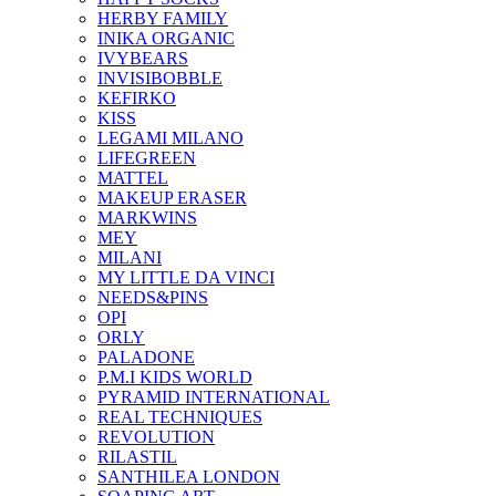
HERBY FAMILY
INIKA ORGANIC
IVYBEARS
INVISIBOBBLE
KEFIRKO
KISS
LEGAMI MILANO
LIFEGREEN
MATTEL
MAKEUP ERASER
MARKWINS
MEY
MILANI
MY LITTLE DA VINCI
NEEDS&PINS
OPI
ORLY
PALADONE
P.M.I KIDS WORLD
PYRAMID INTERNATIONAL
REAL TECHNIQUES
REVOLUTION
RILASTIL
SANTHILEA LONDON