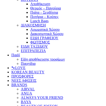
Αποθήκευση
Θερμός – Παγούρια
Πιάτα – Σερβίτσια
Ποτήρια – Κούπες
Lunch Bags
ΔΙΑΚΟΣΜΗΣΗ
Αρωματικά Χώρου
Διακοσμητικά Χώρου
ΕΙΔΗ ΓΡΑΦΕΙΟΥ
ΦΩΤΙΣΜΟΣ
ΕΙΔΗ ΤΑΞΙΔΙΟΥ
ΕΠΙΤΡΑΠΕΖΙΑ
Παιδί
Είδη αποθήκευσης τροφίμων
Παιχνίδια
🐾LOVE
KOREAN BEAUTY
ΠΡΟΣΦΟΡΕΣ
ΝΕΕΣ ΑΦΙΞΕΙΣ
BRANDS
AIRVAL
ANUA
ALWAYS YOUR FRIEND
BAYA