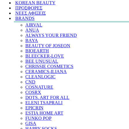
KOREAN BEAUTY
ΠΡΟΣΦΟΡΕΣ
ΝΕΕΣ ΑΦΙΞΕΙΣ
BRANDS
AIRVAL
ANUA
ALWAYS YOUR FRIEND
BAYA
BEAUTY OF JOSEON
BIOEARTH
BLEECKER-LOVE
BEE UNUSUAL
CHRISSIE COSMETICS
CERAMICS-ILIANA
CLEANLOGIC
CND
COSNATURE
COSRX
DOTS. ART FOR ALL
ELENI TSAPRALI
EPICRIN
ESTIA HOME ART
FUNKO POP
GISA
HAPPY SOCKS