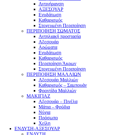
Αντιγήρανση
ΑΞΕΣΟΥΑΡ
Ενυδάτωση
Καθαρισμός
Στοχευμένη Περιποίηση
ΠΕΡΙΠΟΙΗΣΗ ΣΩΜΑΤΟΣ
Αντηλιακή προστασία
Αξεσουάρ
Αρώματα
Ενυδάτωση
Καθαρισμός
Περιποίηση Άκρων
Στοχευμένη Περιποίηση
ΠΕΡΙΠΟΙΗΣΗ ΜΑΛΛΙΩΝ
Αξεσουάρ Μαλλιών
Καθαρισμός – Σαμπουάν
Φροντίδα Μαλλιών
ΜΑΚΙΓΙΑΖ
Αξεσουάρ – Πινέλα
Μάτια – Φρύδια
Νύχια
Πρόσωπο
Χείλη
ΕΝΔΥΣΗ-ΑΞΕΣΟΥΑΡ
ΕΝΔΥΣΗ