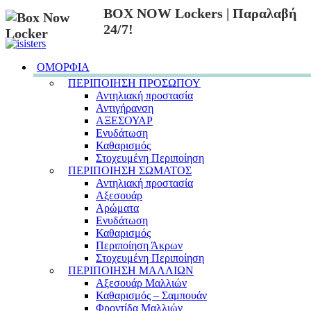
BOX NOW Lockers | Παραλαβή
24/7!
ΟΜΟΡΦΙΑ
ΠΕΡΙΠΟΙΗΣΗ ΠΡΟΣΩΠΟΥ
Αντηλιακή προστασία
Αντιγήρανση
ΑΞΕΣΟΥΑΡ
Ενυδάτωση
Καθαρισμός
Στοχευμένη Περιποίηση
ΠΕΡΙΠΟΙΗΣΗ ΣΩΜΑΤΟΣ
Αντηλιακή προστασία
Αξεσουάρ
Αρώματα
Ενυδάτωση
Καθαρισμός
Περιποίηση Άκρων
Στοχευμένη Περιποίηση
ΠΕΡΙΠΟΙΗΣΗ ΜΑΛΛΙΩΝ
Αξεσουάρ Μαλλιών
Καθαρισμός – Σαμπουάν
Φροντίδα Μαλλιών