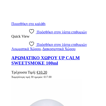
Προσθήκη στο καλάθι
Πρόσθήκη στην λίστα επιθυμιών
Quick View
Πρόσθήκη στην λίστα επιθυμιών
Αρωματικά Χώρου
,
Διακοσμητικά Χώρου
ΑΡΩΜΑΤΙΚΟ ΧΩΡΟΥ UP CALM
SWEETSMOKE 100ml
Original
Η
Τρέχουσα Τιμή:
€
10.20
price
τρέχουσα
Χαμηλότερη τιμή 30 ημερών:
€
17.00
was:
τιμή
€17.00.
είναι:
€10.20.