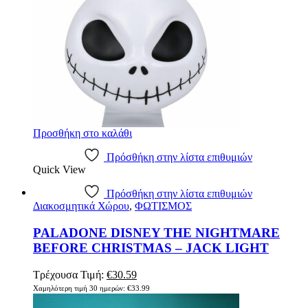
Προσθήκη στο καλάθι
Πρόσθήκη στην λίστα επιθυμιών
Quick View
Πρόσθήκη στην λίστα επιθυμιών
Διακοσμητικά Χώρου
,
ΦΩΤΙΣΜΟΣ
PALADONE DISNEY THE NIGHTMARE
BEFORE CHRISTMAS – JACK LIGHT
Original
Η
Τρέχουσα Τιμή:
€
30.59
price
τρέχουσα
Χαμηλότερη τιμή 30 ημερών:
€
33.99
was:
τιμή