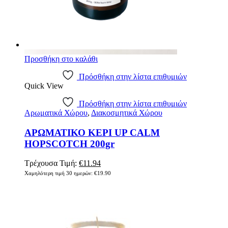
Προσθήκη στο καλάθι
Πρόσθήκη στην λίστα επιθυμιών
Quick View
Πρόσθήκη στην λίστα επιθυμιών
Αρωματικά Χώρου
,
Διακοσμητικά Χώρου
ΑΡΩΜΑΤΙΚΟ ΚΕΡΙ UP CALM
HOPSCOTCH 200gr
Original
Η
Τρέχουσα Τιμή:
€
11.94
price
τρέχουσα
Χαμηλότερη τιμή 30 ημερών:
€
19.90
was:
τιμή
€19.90.
είναι:
€11.94.