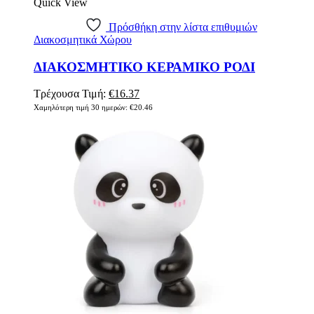
Quick View
Πρόσθήκη στην λίστα επιθυμιών
Διακοσμητικά Χώρου
ΔΙΑΚΟΣΜΗΤΙΚΟ ΚΕΡΑΜΙΚΟ ΡΟΔΙ
Original
Η
Τρέχουσα Τιμή:
€
16.37
price
τρέχουσα
Χαμηλότερη τιμή 30 ημερών:
€
20.46
was:
τιμή
€20.46.
είναι:
€16.37.