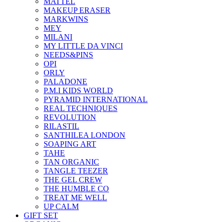
MATTEL
MAKEUP ERASER
MARKWINS
MEY
MILANI
MY LITTLE DA VINCI
NEEDS&PINS
OPI
ORLY
PALADONE
P.M.I KIDS WORLD
PYRAMID INTERNATIONAL
REAL TECHNIQUES
REVOLUTION
RILASTIL
SANTHILEA LONDON
SOAPING ART
TAHE
TAN ORGANIC
TANGLE TEEZER
THE GEL CREW
THE HUMBLE CO
TREAT ME WELL
UP CALM
GIFT SET