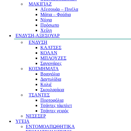
ΜΑΚΙΓΙΑΖ
Αξεσουάρ – Πινέλα
Μάτια – Φρύδια
Νύχια
Πρόσωπο
Χείλη
ΕΝΔΥΣΗ-ΑΞΕΣΟΥΑΡ
ΕΝΔΥΣΗ
ΚΑΛΤΣΕΣ
ΚΟΛΑΝ
ΜΠΛΟΥΖΕΣ
Σαγιονάρες
ΚΟΣΜΗΜΑΤΑ
Βραχιόλια
Δαχτυλίδια
Κολιέ
Σκουλαρίκια
ΤΣΑΝΤΕΣ
Πορτοφόλια
Τσάντες τάμπλετ
Τσάντες χειρός
ΝΕΣΕΣΕΡ
ΥΓΕΙΑ
ΕΝΤΟΜΟΑΠΩΘΗΤΙΚΑ