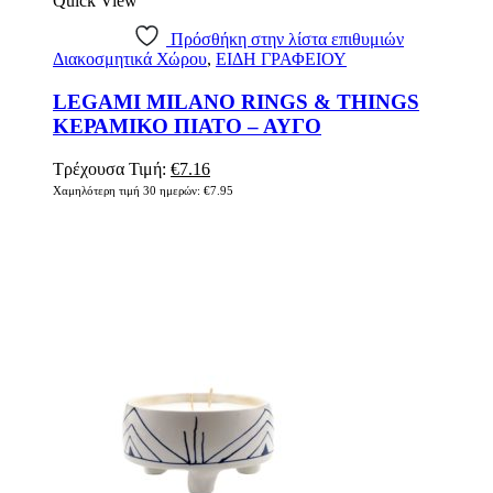
Quick View
Πρόσθήκη στην λίστα επιθυμιών
Διακοσμητικά Χώρου
,
ΕΙΔΗ ΓΡΑΦΕΙΟΥ
LEGAMI MILANO RINGS & THINGS
ΚΕΡΑΜΙΚΟ ΠΙΑΤΟ – ΑΥΓΟ
Original
Η
Τρέχουσα Τιμή:
€
7.16
price
τρέχουσα
Χαμηλότερη τιμή 30 ημερών:
€
7.95
was:
τιμή
€7.95.
είναι:
€7.16.