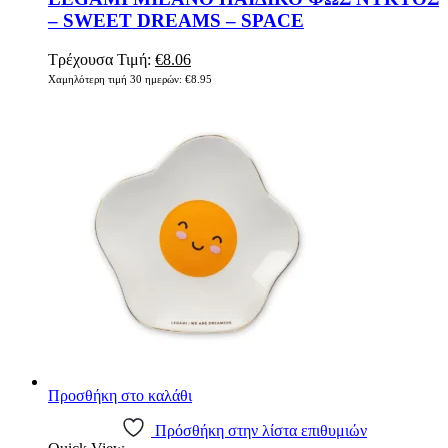
– SWEET DREAMS – SPACE
Original
Η
Τρέχουσα Τιμή:
€
8.06
price
τρέχουσα
Χαμηλότερη τιμή 30 ημερών:
€
8.95
was:
τιμή
€8.95.
είναι:
€8.06.
Προσθήκη στο καλάθι
Πρόσθήκη στην λίστα επιθυμιών