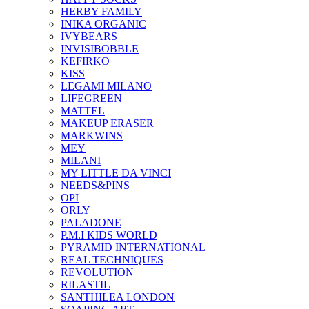
HERBY FAMILY
INIKA ORGANIC
IVYBEARS
INVISIBOBBLE
KEFIRKO
KISS
LEGAMI MILANO
LIFEGREEN
MATTEL
MAKEUP ERASER
MARKWINS
MEY
MILANI
MY LITTLE DA VINCI
NEEDS&PINS
OPI
ORLY
PALADONE
P.M.I KIDS WORLD
PYRAMID INTERNATIONAL
REAL TECHNIQUES
REVOLUTION
RILASTIL
SANTHILEA LONDON