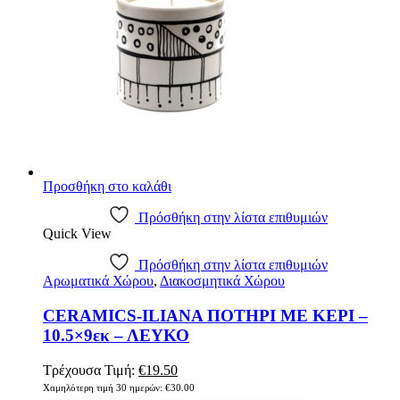
Προσθήκη στο καλάθι
Πρόσθήκη στην λίστα επιθυμιών
Quick View
Πρόσθήκη στην λίστα επιθυμιών
Αρωματικά Χώρου
,
Διακοσμητικά Χώρου
CERAMICS-ILIANA ΠΟΤΗΡΙ ΜΕ ΚΕΡΙ –
10.5×9εκ – ΛΕΥΚΟ
Original
Η
Τρέχουσα Τιμή:
€
19.50
price
τρέχουσα
Χαμηλότερη τιμή 30 ημερών:
€
30.00