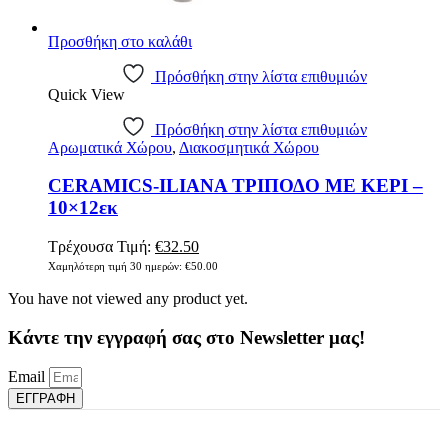
Προσθήκη στο καλάθι
Πρόσθήκη στην λίστα επιθυμιών
Quick View
Πρόσθήκη στην λίστα επιθυμιών
Αρωματικά Χώρου
,
Διακοσμητικά Χώρου
CERAMICS-ILIANA ΤΡΙΠΟΔΟ ΜΕ ΚΕΡΙ –
10×12εκ
Original
Η
Τρέχουσα Τιμή:
€
32.50
price
τρέχουσα
Χαμηλότερη τιμή 30 ημερών:
€
50.00
was:
τιμή
You have not viewed any product yet.
€50.00.
είναι:
€32.50.
Κάντε την εγγραφή σας στο Newsletter μας!
Email
ΕΓΓΡΑΦΗ