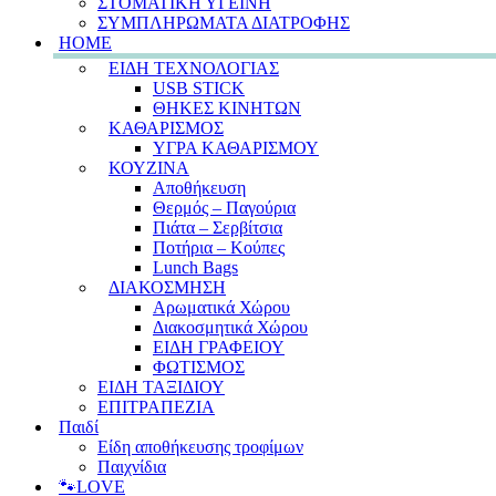
ΣΤΟΜΑΤΙΚΗ ΥΓΕΙΝΗ
ΣΥΜΠΛΗΡΩΜΑΤΑ ΔΙΑΤΡΟΦΗΣ
HOME
ΕΙΔΗ ΤΕΧΝΟΛΟΓΙΑΣ
USB STICK
ΘΗΚΕΣ ΚΙΝΗΤΩΝ
ΚΑΘΑΡΙΣΜΟΣ
ΥΓΡΑ ΚΑΘΑΡΙΣΜΟΥ
ΚΟΥΖΙΝΑ
Αποθήκευση
Θερμός – Παγούρια
Πιάτα – Σερβίτσια
Ποτήρια – Κούπες
Lunch Bags
ΔΙΑΚΟΣΜΗΣΗ
Αρωματικά Χώρου
Διακοσμητικά Χώρου
ΕΙΔΗ ΓΡΑΦΕΙΟΥ
ΦΩΤΙΣΜΟΣ
ΕΙΔΗ ΤΑΞΙΔΙΟΥ
ΕΠΙΤΡΑΠΕΖΙΑ
Παιδί
Είδη αποθήκευσης τροφίμων
Παιχνίδια
🐾LOVE