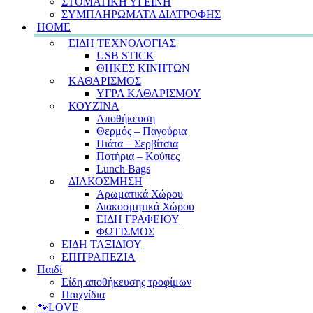
ΣΤΟΜΑΤΙΚΗ ΥΓΕΙΝΗ
ΣΥΜΠΛΗΡΩΜΑΤΑ ΔΙΑΤΡΟΦΗΣ
HOME
ΕΙΔΗ ΤΕΧΝΟΛΟΓΙΑΣ
USB STICK
ΘΗΚΕΣ ΚΙΝΗΤΩΝ
ΚΑΘΑΡΙΣΜΟΣ
ΥΓΡΑ ΚΑΘΑΡΙΣΜΟΥ
ΚΟΥΖΙΝΑ
Αποθήκευση
Θερμός – Παγούρια
Πιάτα – Σερβίτσια
Ποτήρια – Κούπες
Lunch Bags
ΔΙΑΚΟΣΜΗΣΗ
Αρωματικά Χώρου
Διακοσμητικά Χώρου
ΕΙΔΗ ΓΡΑΦΕΙΟΥ
ΦΩΤΙΣΜΟΣ
ΕΙΔΗ ΤΑΞΙΔΙΟΥ
ΕΠΙΤΡΑΠΕΖΙΑ
Παιδί
Είδη αποθήκευσης τροφίμων
Παιχνίδια
🐾LOVE