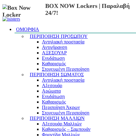
BOX NOW Lockers | Παραλαβή
24/7!
ΟΜΟΡΦΙΑ
ΠΕΡΙΠΟΙΗΣΗ ΠΡΟΣΩΠΟΥ
Αντηλιακή προστασία
Αντιγήρανση
ΑΞΕΣΟΥΑΡ
Ενυδάτωση
Καθαρισμός
Στοχευμένη Περιποίηση
ΠΕΡΙΠΟΙΗΣΗ ΣΩΜΑΤΟΣ
Αντηλιακή προστασία
Αξεσουάρ
Αρώματα
Ενυδάτωση
Καθαρισμός
Περιποίηση Άκρων
Στοχευμένη Περιποίηση
ΠΕΡΙΠΟΙΗΣΗ ΜΑΛΛΙΩΝ
Αξεσουάρ Μαλλιών
Καθαρισμός – Σαμπουάν
Φροντίδα Μαλλιών