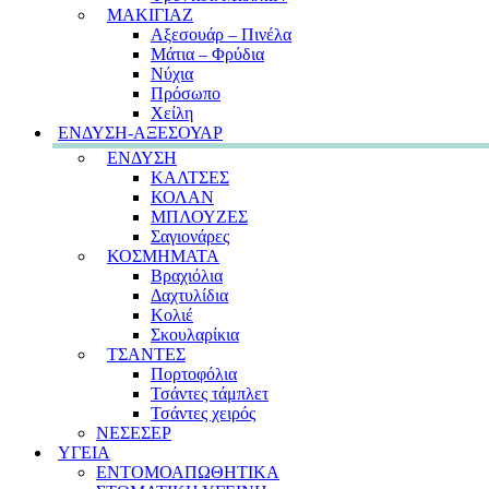
ΜΑΚΙΓΙΑΖ
Αξεσουάρ – Πινέλα
Μάτια – Φρύδια
Νύχια
Πρόσωπο
Χείλη
ΕΝΔΥΣΗ-ΑΞΕΣΟΥΑΡ
ΕΝΔΥΣΗ
ΚΑΛΤΣΕΣ
ΚΟΛΑΝ
ΜΠΛΟΥΖΕΣ
Σαγιονάρες
ΚΟΣΜΗΜΑΤΑ
Βραχιόλια
Δαχτυλίδια
Κολιέ
Σκουλαρίκια
ΤΣΑΝΤΕΣ
Πορτοφόλια
Τσάντες τάμπλετ
Τσάντες χειρός
ΝΕΣΕΣΕΡ
ΥΓΕΙΑ
ΕΝΤΟΜΟΑΠΩΘΗΤΙΚΑ