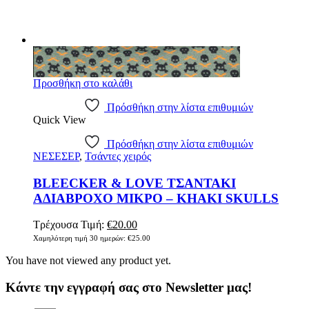
Προσθήκη στο καλάθι
Πρόσθήκη στην λίστα επιθυμιών
Quick View
Πρόσθήκη στην λίστα επιθυμιών
ΝΕΣΕΣΕΡ
,
Τσάντες χειρός
BLEECKER & LOVE ΤΣΑΝΤΑΚΙ
ΑΔΙΑΒΡΟΧΟ ΜΙΚΡΟ – KHAKI SKULLS
Original
Η
Τρέχουσα Τιμή:
€
20.00
price
τρέχουσα
Χαμηλότερη τιμή 30 ημερών:
€
25.00
was:
τιμή
You have not viewed any product yet.
€25.00.
είναι:
€20.00.
Κάντε την εγγραφή σας στο Newsletter μας!