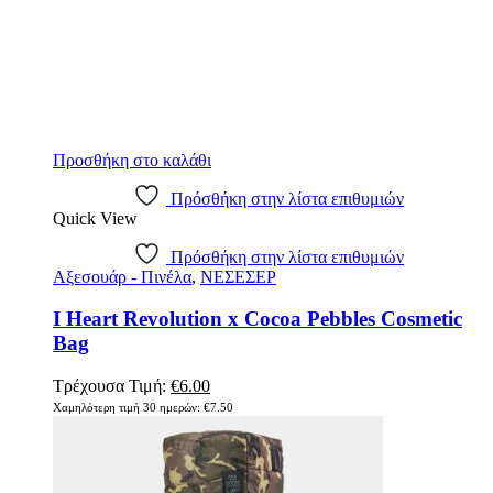
Προσθήκη στο καλάθι
Πρόσθήκη στην λίστα επιθυμιών
Quick View
Πρόσθήκη στην λίστα επιθυμιών
Αξεσουάρ - Πινέλα
,
ΝΕΣΕΣΕΡ
I Heart Revolution x Cocoa Pebbles Cosmetic
Bag
Original
Η
Τρέχουσα Τιμή:
€
6.00
price
τρέχουσα
Χαμηλότερη τιμή 30 ημερών:
€
7.50
was:
τιμή
€7.50.
είναι:
€6.00.