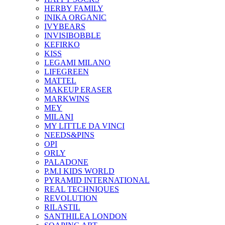
HERBY FAMILY
INIKA ORGANIC
IVYBEARS
INVISIBOBBLE
KEFIRKO
KISS
LEGAMI MILANO
LIFEGREEN
MATTEL
MAKEUP ERASER
MARKWINS
MEY
MILANI
MY LITTLE DA VINCI
NEEDS&PINS
OPI
ORLY
PALADONE
P.M.I KIDS WORLD
PYRAMID INTERNATIONAL
REAL TECHNIQUES
REVOLUTION
RILASTIL
SANTHILEA LONDON