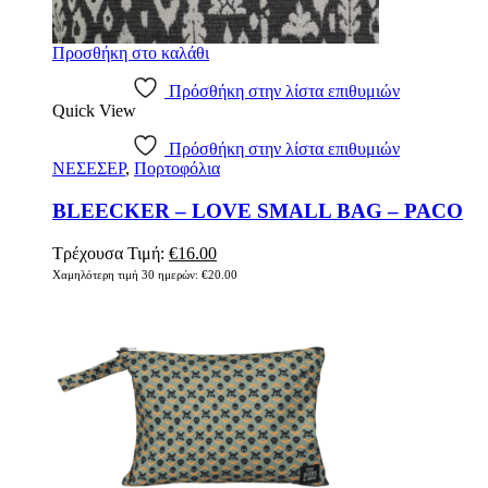
Προσθήκη στο καλάθι
Πρόσθήκη στην λίστα επιθυμιών
Quick View
Πρόσθήκη στην λίστα επιθυμιών
ΝΕΣΕΣΕΡ
,
Πορτοφόλια
BLEECKER – LOVE SMALL BAG – PACO
Original
Η
Τρέχουσα Τιμή:
€
16.00
price
τρέχουσα
Χαμηλότερη τιμή 30 ημερών:
€
20.00
was:
τιμή
€20.00.
είναι:
€16.00.