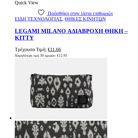
Quick View
Πρόσθήκη στην λίστα επιθυμιών
ΕΙΔΗ ΤΕΧΝΟΛΟΓΙΑΣ
,
ΘΗΚΕΣ ΚΙΝΗΤΩΝ
LEGAMI MILANO ΑΔΙΑΒΡΟΧΗ ΘΗΚΗ –
KITTY
Original
Η
Τρέχουσα Τιμή:
€
11.66
price
τρέχουσα
Χαμηλότερη τιμή 30 ημερών:
€
12.95
was:
τιμή
€12.95.
είναι:
€11.66.