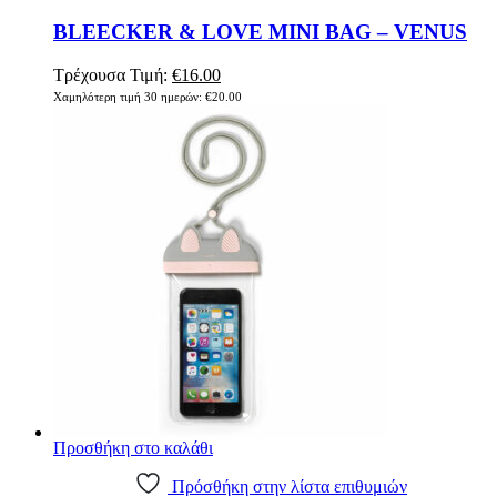
BLEECKER & LOVE MINI BAG – VENUS
Original
Η
Τρέχουσα Τιμή:
€
16.00
price
τρέχουσα
Χαμηλότερη τιμή 30 ημερών:
€
20.00
was:
τιμή
€20.00.
είναι:
€16.00.
Προσθήκη στο καλάθι
Πρόσθήκη στην λίστα επιθυμιών