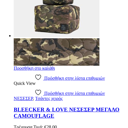
Προσθήκη στο καλάθι
Πρόσθήκη στην λίστα επιθυμιών
Quick View
Πρόσθήκη στην λίστα επιθυμιών
ΝΕΣΕΣΕΡ
,
Τσάντες χειρός
BLEECKER & LOVE ΝΕΣΕΣΕΡ ΜΕΓΑΛΟ
CAMOUFLAGE
Original
Η
Τρέχουσα Τιμή:
€
28.00