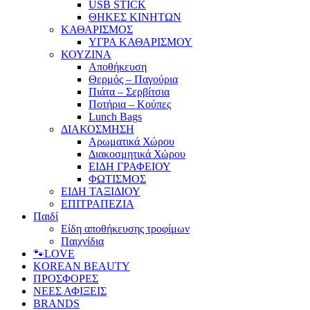
USB STICK
ΘΗΚΕΣ ΚΙΝΗΤΩΝ
ΚΑΘΑΡΙΣΜΟΣ
ΥΓΡΑ ΚΑΘΑΡΙΣΜΟΥ
ΚΟΥΖΙΝΑ
Αποθήκευση
Θερμός – Παγούρια
Πιάτα – Σερβίτσια
Ποτήρια – Κούπες
Lunch Bags
ΔΙΑΚΟΣΜΗΣΗ
Αρωματικά Χώρου
Διακοσμητικά Χώρου
ΕΙΔΗ ΓΡΑΦΕΙΟΥ
ΦΩΤΙΣΜΟΣ
ΕΙΔΗ ΤΑΞΙΔΙΟΥ
ΕΠΙΤΡΑΠΕΖΙΑ
Παιδί
Είδη αποθήκευσης τροφίμων
Παιχνίδια
🐾LOVE
KOREAN BEAUTY
ΠΡΟΣΦΟΡΕΣ
ΝΕΕΣ ΑΦΙΞΕΙΣ
BRANDS