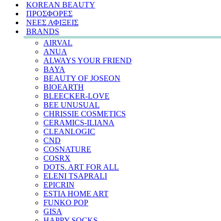
KOREAN BEAUTY
ΠΡΟΣΦΟΡΕΣ
ΝΕΕΣ ΑΦΙΞΕΙΣ
BRANDS
AIRVAL
ANUA
ALWAYS YOUR FRIEND
BAYA
BEAUTY OF JOSEON
BIOEARTH
BLEECKER-LOVE
BEE UNUSUAL
CHRISSIE COSMETICS
CERAMICS-ILIANA
CLEANLOGIC
CND
COSNATURE
COSRX
DOTS. ART FOR ALL
ELENI TSAPRALI
EPICRIN
ESTIA HOME ART
FUNKO POP
GISA
HAPPY SOCKS