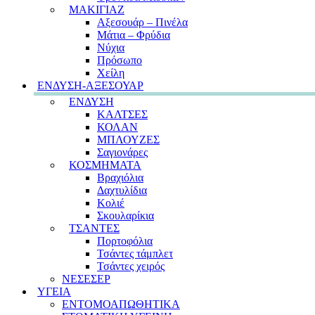
ΜΑΚΙΓΙΑΖ
Αξεσουάρ – Πινέλα
Μάτια – Φρύδια
Νύχια
Πρόσωπο
Χείλη
ΕΝΔΥΣΗ-ΑΞΕΣΟΥΑΡ
ΕΝΔΥΣΗ
ΚΑΛΤΣΕΣ
ΚΟΛΑΝ
ΜΠΛΟΥΖΕΣ
Σαγιονάρες
ΚΟΣΜΗΜΑΤΑ
Βραχιόλια
Δαχτυλίδια
Κολιέ
Σκουλαρίκια
ΤΣΑΝΤΕΣ
Πορτοφόλια
Τσάντες τάμπλετ
Τσάντες χειρός
ΝΕΣΕΣΕΡ
ΥΓΕΙΑ
ΕΝΤΟΜΟΑΠΩΘΗΤΙΚΑ