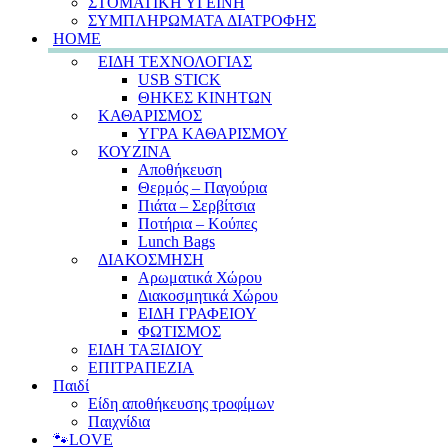
ΣΤΟΜΑΤΙΚΗ ΥΓΕΙΝΗ
ΣΥΜΠΛΗΡΩΜΑΤΑ ΔΙΑΤΡΟΦΗΣ
HOME
ΕΙΔΗ ΤΕΧΝΟΛΟΓΙΑΣ
USB STICK
ΘΗΚΕΣ ΚΙΝΗΤΩΝ
ΚΑΘΑΡΙΣΜΟΣ
ΥΓΡΑ ΚΑΘΑΡΙΣΜΟΥ
ΚΟΥΖΙΝΑ
Αποθήκευση
Θερμός – Παγούρια
Πιάτα – Σερβίτσια
Ποτήρια – Κούπες
Lunch Bags
ΔΙΑΚΟΣΜΗΣΗ
Αρωματικά Χώρου
Διακοσμητικά Χώρου
ΕΙΔΗ ΓΡΑΦΕΙΟΥ
ΦΩΤΙΣΜΟΣ
ΕΙΔΗ ΤΑΞΙΔΙΟΥ
ΕΠΙΤΡΑΠΕΖΙΑ
Παιδί
Είδη αποθήκευσης τροφίμων
Παιχνίδια
🐾LOVE