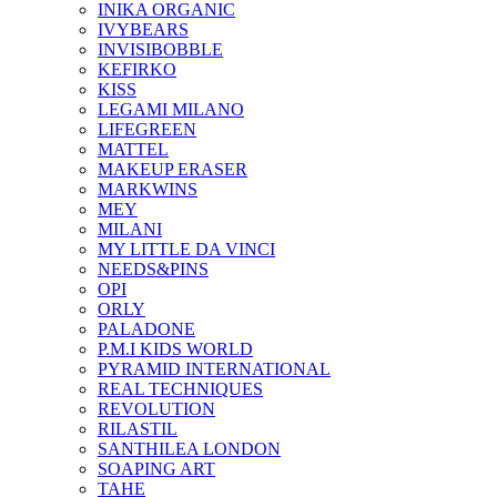
INIKA ORGANIC
IVYBEARS
INVISIBOBBLE
KEFIRKO
KISS
LEGAMI MILANO
LIFEGREEN
MATTEL
MAKEUP ERASER
MARKWINS
MEY
MILANI
MY LITTLE DA VINCI
NEEDS&PINS
OPI
ORLY
PALADONE
P.M.I KIDS WORLD
PYRAMID INTERNATIONAL
REAL TECHNIQUES
REVOLUTION
RILASTIL
SANTHILEA LONDON
SOAPING ART
TAHE