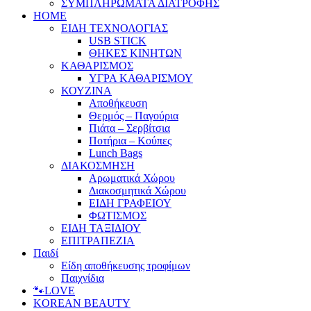
ΣΥΜΠΛΗΡΩΜΑΤΑ ΔΙΑΤΡΟΦΗΣ
HOME
ΕΙΔΗ ΤΕΧΝΟΛΟΓΙΑΣ
USB STICK
ΘΗΚΕΣ ΚΙΝΗΤΩΝ
ΚΑΘΑΡΙΣΜΟΣ
ΥΓΡΑ ΚΑΘΑΡΙΣΜΟΥ
ΚΟΥΖΙΝΑ
Αποθήκευση
Θερμός – Παγούρια
Πιάτα – Σερβίτσια
Ποτήρια – Κούπες
Lunch Bags
ΔΙΑΚΟΣΜΗΣΗ
Αρωματικά Χώρου
Διακοσμητικά Χώρου
ΕΙΔΗ ΓΡΑΦΕΙΟΥ
ΦΩΤΙΣΜΟΣ
ΕΙΔΗ ΤΑΞΙΔΙΟΥ
ΕΠΙΤΡΑΠΕΖΙΑ
Παιδί
Είδη αποθήκευσης τροφίμων
Παιχνίδια
🐾LOVE
KOREAN BEAUTY