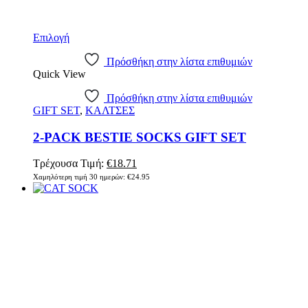
Αυτό
Επιλογή
το
προϊόν
Πρόσθήκη στην λίστα επιθυμιών
Quick View
έχει
πολλαπλές
Πρόσθήκη στην λίστα επιθυμιών
παραλλαγές.
GIFT SET
,
ΚΑΛΤΣΕΣ
Οι
επιλογές
2-PACK BESTIE SOCKS GIFT SET
μπορούν
να
επιλεγούν
Original
Η
Τρέχουσα Τιμή:
€
18.71
στη
price
τρέχουσα
Χαμηλότερη τιμή 30 ημερών:
€
24.95
σελίδα
was:
τιμή
του
€24.95.
είναι:
προϊόντος
€18.71.