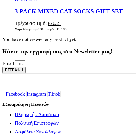
επιλογές
3-PACK MIXED CAT SOCKS GIFT SET
μπορούν
να
επιλεγούν
Original
Η
Τρέχουσα Τιμή:
€
26.21
στη
price
τρέχουσα
Χαμηλότερη τιμή 30 ημερών:
€
34.95
σελίδα
was:
τιμή
του
You have not viewed any product yet.
€34.95.
είναι:
προϊόντος
€26.21.
Κάντε την εγγραφή σας στο Newsletter μας!
Email
ΕΓΓΡΑΦΗ
Facebook
Instagram
Tiktok
Εξυπηρέτηση Πελατών
Πληρωμή - Αποστολή
Πολιτική Επιστροφών
Ασφάλεια Συναλλαγών