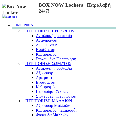
BOX NOW Lockers | Παραλαβή
24/7!
ΟΜΟΡΦΙΑ
ΠΕΡΙΠΟΙΗΣΗ ΠΡΟΣΩΠΟΥ
Αντηλιακή προστασία
Αντιγήρανση
ΑΞΕΣΟΥΑΡ
Ενυδάτωση
Καθαρισμός
Στοχευμένη Περιποίηση
ΠΕΡΙΠΟΙΗΣΗ ΣΩΜΑΤΟΣ
Αντηλιακή προστασία
Αξεσουάρ
Αρώματα
Ενυδάτωση
Καθαρισμός
Περιποίηση Άκρων
Στοχευμένη Περιποίηση
ΠΕΡΙΠΟΙΗΣΗ ΜΑΛΛΙΩΝ
Αξεσουάρ Μαλλιών
Καθαρισμός – Σαμπουάν
Φροντίδα Μαλλιών