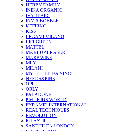
HERBY FAMILY
INIKA ORGANIC
IVYBEARS
INVISIBOBBLE
KEFIRKO
KISS
LEGAMI MILANO
LIFEGREEN
MATTEL
MAKEUP ERASER
MARKWINS
MEY
MILANI
MY LITTLE DA VINCI
NEEDS&PINS
OPI
ORLY
PALADONE
P.M.I KIDS WORLD
PYRAMID INTERNATIONAL
REAL TECHNIQUES
REVOLUTION
RILASTIL
SANTHILEA LONDON