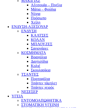
ΜΑΚΙΓΙΑΖ
Αξεσουάρ – Πινέλα
Μάτια – Φρύδια
Νύχια
Πρόσωπο
Χείλη
ΕΝΔΥΣΗ-ΑΞΕΣΟΥΑΡ
ΕΝΔΥΣΗ
ΚΑΛΤΣΕΣ
ΚΟΛΑΝ
ΜΠΛΟΥΖΕΣ
Σαγιονάρες
ΚΟΣΜΗΜΑΤΑ
Βραχιόλια
Δαχτυλίδια
Κολιέ
Σκουλαρίκια
ΤΣΑΝΤΕΣ
Πορτοφόλια
Τσάντες τάμπλετ
Τσάντες χειρός
ΝΕΣΕΣΕΡ
ΥΓΕΙΑ
ΕΝΤΟΜΟΑΠΩΘΗΤΙΚΑ
ΣΤΟΜΑΤΙΚΗ ΥΓΕΙΝΗ