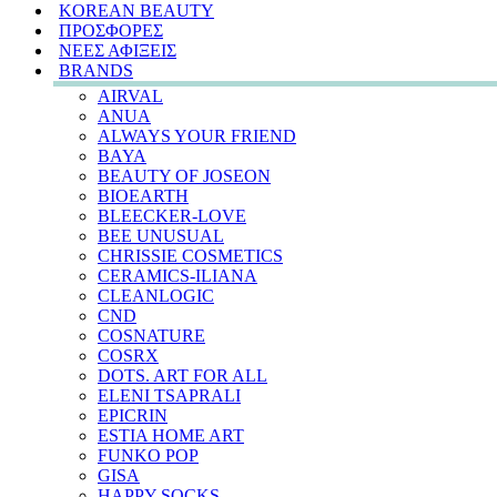
KOREAN BEAUTY
ΠΡΟΣΦΟΡΕΣ
ΝΕΕΣ ΑΦΙΞΕΙΣ
BRANDS
AIRVAL
ANUA
ALWAYS YOUR FRIEND
BAYA
BEAUTY OF JOSEON
BIOEARTH
BLEECKER-LOVE
BEE UNUSUAL
CHRISSIE COSMETICS
CERAMICS-ILIANA
CLEANLOGIC
CND
COSNATURE
COSRX
DOTS. ART FOR ALL
ELENI TSAPRALI
EPICRIN
ESTIA HOME ART
FUNKO POP
GISA
HAPPY SOCKS