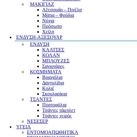
ΜΑΚΙΓΙΑΖ
Αξεσουάρ – Πινέλα
Μάτια – Φρύδια
Νύχια
Πρόσωπο
Χείλη
ΕΝΔΥΣΗ-ΑΞΕΣΟΥΑΡ
ΕΝΔΥΣΗ
ΚΑΛΤΣΕΣ
ΚΟΛΑΝ
ΜΠΛΟΥΖΕΣ
Σαγιονάρες
ΚΟΣΜΗΜΑΤΑ
Βραχιόλια
Δαχτυλίδια
Κολιέ
Σκουλαρίκια
ΤΣΑΝΤΕΣ
Πορτοφόλια
Τσάντες τάμπλετ
Τσάντες χειρός
ΝΕΣΕΣΕΡ
ΥΓΕΙΑ
ΕΝΤΟΜΟΑΠΩΘΗΤΙΚΑ