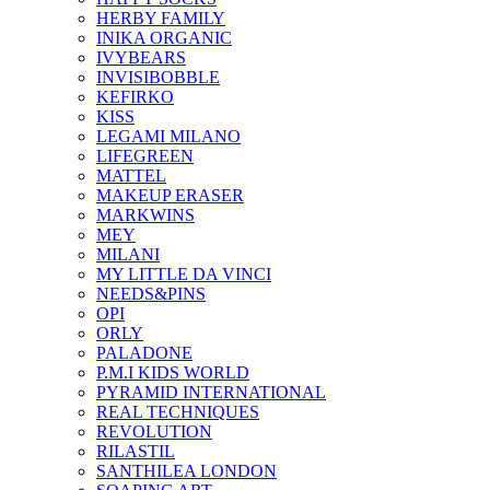
HERBY FAMILY
INIKA ORGANIC
IVYBEARS
INVISIBOBBLE
KEFIRKO
KISS
LEGAMI MILANO
LIFEGREEN
MATTEL
MAKEUP ERASER
MARKWINS
MEY
MILANI
MY LITTLE DA VINCI
NEEDS&PINS
OPI
ORLY
PALADONE
P.M.I KIDS WORLD
PYRAMID INTERNATIONAL
REAL TECHNIQUES
REVOLUTION
RILASTIL
SANTHILEA LONDON