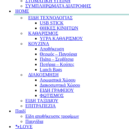
ΣΤΟΜΑΤΙΚΗ ΥΓΕΙΝΗ
ΣΥΜΠΛΗΡΩΜΑΤΑ ΔΙΑΤΡΟΦΗΣ
HOME
ΕΙΔΗ ΤΕΧΝΟΛΟΓΙΑΣ
USB STICK
ΘΗΚΕΣ ΚΙΝΗΤΩΝ
ΚΑΘΑΡΙΣΜΟΣ
ΥΓΡΑ ΚΑΘΑΡΙΣΜΟΥ
ΚΟΥΖΙΝΑ
Αποθήκευση
Θερμός – Παγούρια
Πιάτα – Σερβίτσια
Ποτήρια – Κούπες
Lunch Bags
ΔΙΑΚΟΣΜΗΣΗ
Αρωματικά Χώρου
Διακοσμητικά Χώρου
ΕΙΔΗ ΓΡΑΦΕΙΟΥ
ΦΩΤΙΣΜΟΣ
ΕΙΔΗ ΤΑΞΙΔΙΟΥ
ΕΠΙΤΡΑΠΕΖΙΑ
Παιδί
Είδη αποθήκευσης τροφίμων
Παιχνίδια
🐾LOVE