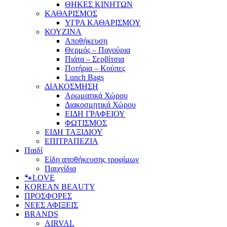
ΘΗΚΕΣ ΚΙΝΗΤΩΝ
ΚΑΘΑΡΙΣΜΟΣ
ΥΓΡΑ ΚΑΘΑΡΙΣΜΟΥ
ΚΟΥΖΙΝΑ
Αποθήκευση
Θερμός – Παγούρια
Πιάτα – Σερβίτσια
Ποτήρια – Κούπες
Lunch Bags
ΔΙΑΚΟΣΜΗΣΗ
Αρωματικά Χώρου
Διακοσμητικά Χώρου
ΕΙΔΗ ΓΡΑΦΕΙΟΥ
ΦΩΤΙΣΜΟΣ
ΕΙΔΗ ΤΑΞΙΔΙΟΥ
ΕΠΙΤΡΑΠΕΖΙΑ
Παιδί
Είδη αποθήκευσης τροφίμων
Παιχνίδια
🐾LOVE
KOREAN BEAUTY
ΠΡΟΣΦΟΡΕΣ
ΝΕΕΣ ΑΦΙΞΕΙΣ
BRANDS
AIRVAL