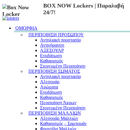
BOX NOW Lockers | Παραλαβή
24/7!
ΟΜΟΡΦΙΑ
ΠΕΡΙΠΟΙΗΣΗ ΠΡΟΣΩΠΟΥ
Αντηλιακή προστασία
Αντιγήρανση
ΑΞΕΣΟΥΑΡ
Ενυδάτωση
Καθαρισμός
Στοχευμένη Περιποίηση
ΠΕΡΙΠΟΙΗΣΗ ΣΩΜΑΤΟΣ
Αντηλιακή προστασία
Αξεσουάρ
Αρώματα
Ενυδάτωση
Καθαρισμός
Περιποίηση Άκρων
Στοχευμένη Περιποίηση
ΠΕΡΙΠΟΙΗΣΗ ΜΑΛΛΙΩΝ
Αξεσουάρ Μαλλιών
Καθαρισμός – Σαμπουάν
Φροντίδα Μαλλιών