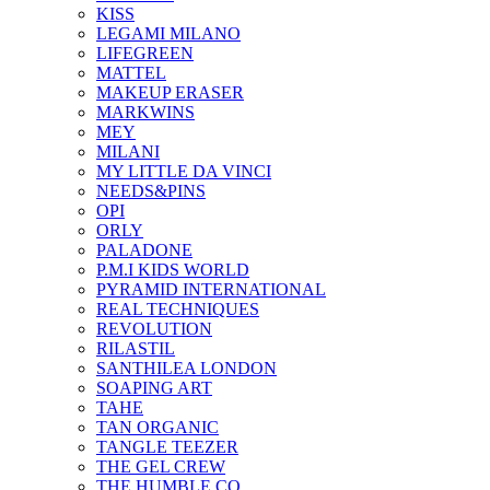
KISS
LEGAMI MILANO
LIFEGREEN
MATTEL
MAKEUP ERASER
MARKWINS
MEY
MILANI
MY LITTLE DA VINCI
NEEDS&PINS
OPI
ORLY
PALADONE
P.M.I KIDS WORLD
PYRAMID INTERNATIONAL
REAL TECHNIQUES
REVOLUTION
RILASTIL
SANTHILEA LONDON
SOAPING ART
TAHE
TAN ORGANIC
TANGLE TEEZER
THE GEL CREW
THE HUMBLE CO