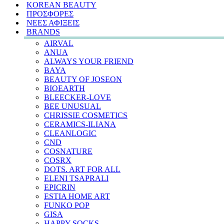
KOREAN BEAUTY
ΠΡΟΣΦΟΡΕΣ
ΝΕΕΣ ΑΦΙΞΕΙΣ
BRANDS
AIRVAL
ANUA
ALWAYS YOUR FRIEND
BAYA
BEAUTY OF JOSEON
BIOEARTH
BLEECKER-LOVE
BEE UNUSUAL
CHRISSIE COSMETICS
CERAMICS-ILIANA
CLEANLOGIC
CND
COSNATURE
COSRX
DOTS. ART FOR ALL
ELENI TSAPRALI
EPICRIN
ESTIA HOME ART
FUNKO POP
GISA
HAPPY SOCKS