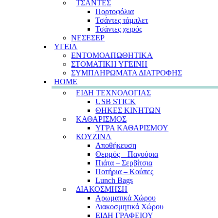
ΤΣΑΝΤΕΣ
Πορτοφόλια
Τσάντες τάμπλετ
Τσάντες χειρός
ΝΕΣΕΣΕΡ
ΥΓΕΙΑ
ΕΝΤΟΜΟΑΠΩΘΗΤΙΚΑ
ΣΤΟΜΑΤΙΚΗ ΥΓΕΙΝΗ
ΣΥΜΠΛΗΡΩΜΑΤΑ ΔΙΑΤΡΟΦΗΣ
HOME
ΕΙΔΗ ΤΕΧΝΟΛΟΓΙΑΣ
USB STICK
ΘΗΚΕΣ ΚΙΝΗΤΩΝ
ΚΑΘΑΡΙΣΜΟΣ
ΥΓΡΑ ΚΑΘΑΡΙΣΜΟΥ
ΚΟΥΖΙΝΑ
Αποθήκευση
Θερμός – Παγούρια
Πιάτα – Σερβίτσια
Ποτήρια – Κούπες
Lunch Bags
ΔΙΑΚΟΣΜΗΣΗ
Αρωματικά Χώρου
Διακοσμητικά Χώρου
ΕΙΔΗ ΓΡΑΦΕΙΟΥ