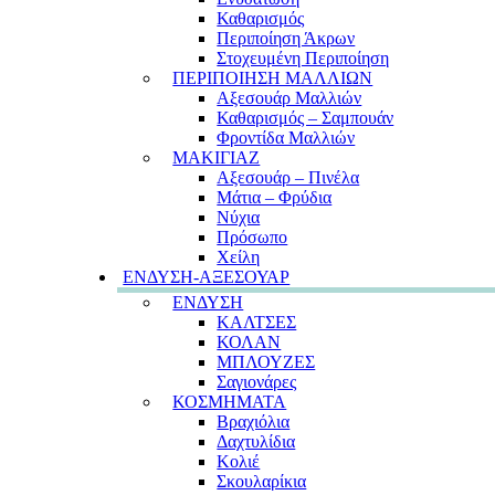
Καθαρισμός
Περιποίηση Άκρων
Στοχευμένη Περιποίηση
ΠΕΡΙΠΟΙΗΣΗ ΜΑΛΛΙΩΝ
Αξεσουάρ Μαλλιών
Καθαρισμός – Σαμπουάν
Φροντίδα Μαλλιών
ΜΑΚΙΓΙΑΖ
Αξεσουάρ – Πινέλα
Μάτια – Φρύδια
Νύχια
Πρόσωπο
Χείλη
ΕΝΔΥΣΗ-ΑΞΕΣΟΥΑΡ
ΕΝΔΥΣΗ
ΚΑΛΤΣΕΣ
ΚΟΛΑΝ
ΜΠΛΟΥΖΕΣ
Σαγιονάρες
ΚΟΣΜΗΜΑΤΑ
Βραχιόλια
Δαχτυλίδια
Κολιέ
Σκουλαρίκια