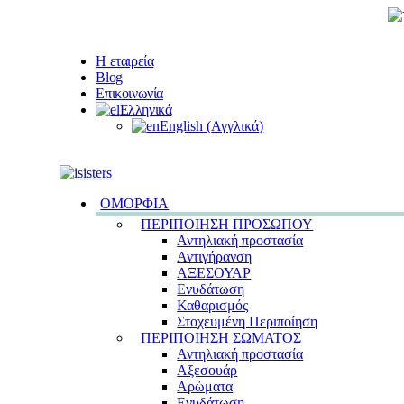
Η εταιρεία
Blog
Επικοινωνία
Ελληνικά
English
(
Αγγλικά
)
ΟΜΟΡΦΙΑ
ΠΕΡΙΠΟΙΗΣΗ ΠΡΟΣΩΠΟΥ
Αντηλιακή προστασία
Αντιγήρανση
ΑΞΕΣΟΥΑΡ
Ενυδάτωση
Καθαρισμός
Στοχευμένη Περιποίηση
ΠΕΡΙΠΟΙΗΣΗ ΣΩΜΑΤΟΣ
Αντηλιακή προστασία
Αξεσουάρ
Αρώματα
Ενυδάτωση