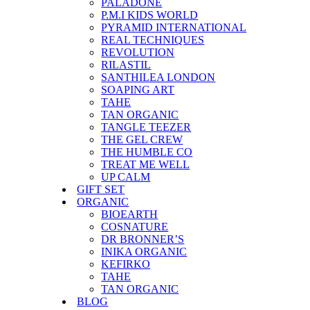
PALADONE
P.M.I KIDS WORLD
PYRAMID INTERNATIONAL
REAL TECHNIQUES
REVOLUTION
RILASTIL
SANTHILEA LONDON
SOAPING ART
TAHE
TAN ORGANIC
TANGLE TEEZER
THE GEL CREW
THE HUMBLE CO
TREAT ME WELL
UP CALM
GIFT SET
ORGANIC
BIOEARTH
COSNATURE
DR BRONNER’S
INIKA ORGANIC
KEFIRKO
TAHE
TAN ORGANIC
BLOG