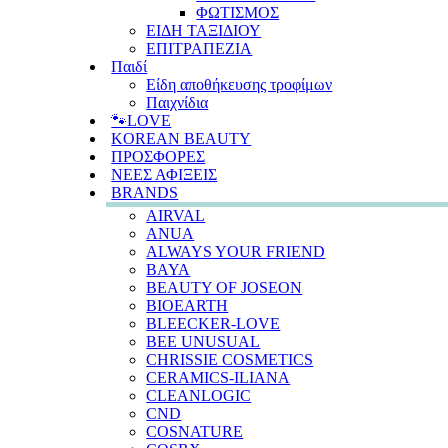
ΦΩΤΙΣΜΟΣ
ΕΙΔΗ ΤΑΞΙΔΙΟΥ
ΕΠΙΤΡΑΠΕΖΙΑ
Παιδί
Είδη αποθήκευσης τροφίμων
Παιχνίδια
🐾LOVE
KOREAN BEAUTY
ΠΡΟΣΦΟΡΕΣ
ΝΕΕΣ ΑΦΙΞΕΙΣ
BRANDS
AIRVAL
ANUA
ALWAYS YOUR FRIEND
BAYA
BEAUTY OF JOSEON
BIOEARTH
BLEECKER-LOVE
BEE UNUSUAL
CHRISSIE COSMETICS
CERAMICS-ILIANA
CLEANLOGIC
CND
COSNATURE