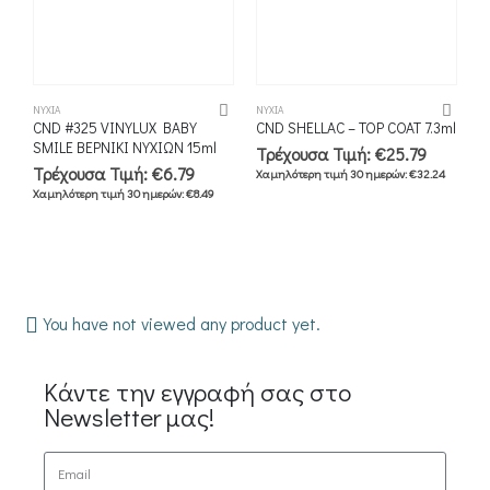
ΝΎΧΙΑ
ΝΎΧΙΑ
ΝΎ
CND #325 VINYLUX BABY
CND SHELLAC – TOP COAT 7.3ml
C
SMILE ΒΕΡΝΙΚΙ ΝΥΧΙΩΝ 15ml
R
Τρέχουσα Τιμή:
€
25.79
Τρέχουσα Τιμή:
€
6.79
Τ
Χαμηλότερη τιμή 30 ημερών:
€
32.24
Χαμηλότερη τιμή 30 ημερών:
€
8.49
Χ
You have not viewed any product yet.
Κάντε την εγγραφή σας στο
Newsletter μας!