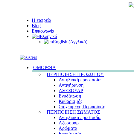
Η εταιρεία
Blog
Επικοινωνία
Ελληνικά
English
(
Αγγλικά
)
ΟΜΟΡΦΙΑ
ΠΕΡΙΠΟΙΗΣΗ ΠΡΟΣΩΠΟΥ
Αντηλιακή προστασία
Αντιγήρανση
ΑΞΕΣΟΥΑΡ
Ενυδάτωση
Καθαρισμός
Στοχευμένη Περιποίηση
ΠΕΡΙΠΟΙΗΣΗ ΣΩΜΑΤΟΣ
Αντηλιακή προστασία
Αξεσουάρ
Αρώματα
Ενυδάτωση