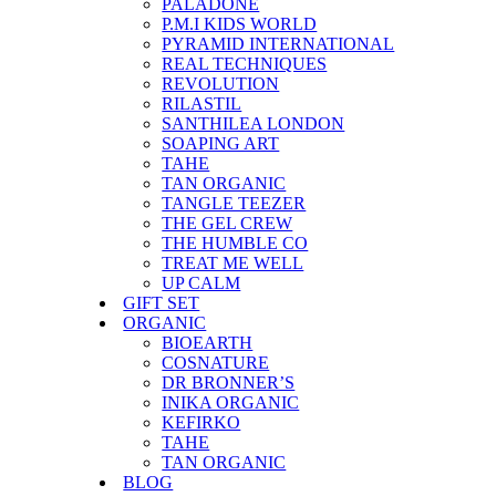
PALADONE
P.M.I KIDS WORLD
PYRAMID INTERNATIONAL
REAL TECHNIQUES
REVOLUTION
RILASTIL
SANTHILEA LONDON
SOAPING ART
TAHE
TAN ORGANIC
TANGLE TEEZER
THE GEL CREW
THE HUMBLE CO
TREAT ME WELL
UP CALM
GIFT SET
ORGANIC
BIOEARTH
COSNATURE
DR BRONNER’S
INIKA ORGANIC
KEFIRKO
TAHE
TAN ORGANIC
BLOG