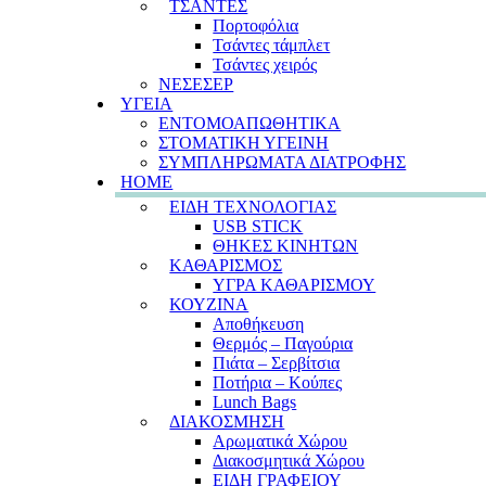
ΤΣΑΝΤΕΣ
Πορτοφόλια
Τσάντες τάμπλετ
Τσάντες χειρός
ΝΕΣΕΣΕΡ
ΥΓΕΙΑ
ΕΝΤΟΜΟΑΠΩΘΗΤΙΚΑ
ΣΤΟΜΑΤΙΚΗ ΥΓΕΙΝΗ
ΣΥΜΠΛΗΡΩΜΑΤΑ ΔΙΑΤΡΟΦΗΣ
HOME
ΕΙΔΗ ΤΕΧΝΟΛΟΓΙΑΣ
USB STICK
ΘΗΚΕΣ ΚΙΝΗΤΩΝ
ΚΑΘΑΡΙΣΜΟΣ
ΥΓΡΑ ΚΑΘΑΡΙΣΜΟΥ
ΚΟΥΖΙΝΑ
Αποθήκευση
Θερμός – Παγούρια
Πιάτα – Σερβίτσια
Ποτήρια – Κούπες
Lunch Bags
ΔΙΑΚΟΣΜΗΣΗ
Αρωματικά Χώρου
Διακοσμητικά Χώρου
ΕΙΔΗ ΓΡΑΦΕΙΟΥ