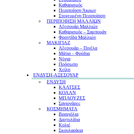
Καθαρισμός
Περιποίηση Άκρων
Στοχευμένη Περιποίηση
ΠΕΡΙΠΟΙΗΣΗ ΜΑΛΛΙΩΝ
Αξεσουάρ Μαλλιών
Καθαρισμός – Σαμπουάν
Φροντίδα Μαλλιών
ΜΑΚΙΓΙΑΖ
Αξεσουάρ – Πινέλα
Μάτια – Φρύδια
Νύχια
Πρόσωπο
Χείλη
ΕΝΔΥΣΗ-ΑΞΕΣΟΥΑΡ
ΕΝΔΥΣΗ
ΚΑΛΤΣΕΣ
ΚΟΛΑΝ
ΜΠΛΟΥΖΕΣ
Σαγιονάρες
ΚΟΣΜΗΜΑΤΑ
Βραχιόλια
Δαχτυλίδια
Κολιέ
Σκουλαρίκια