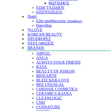
ΦΩΤΙΣΜΟΣ
ΕΙΔΗ ΤΑΞΙΔΙΟΥ
ΕΠΙΤΡΑΠΕΖΙΑ
Παιδί
Είδη αποθήκευσης τροφίμων
Παιχνίδια
🐾LOVE
KOREAN BEAUTY
ΠΡΟΣΦΟΡΕΣ
ΝΕΕΣ ΑΦΙΞΕΙΣ
BRANDS
AIRVAL
ANUA
ALWAYS YOUR FRIEND
BAYA
BEAUTY OF JOSEON
BIOEARTH
BLEECKER-LOVE
BEE UNUSUAL
CHRISSIE COSMETICS
CERAMICS-ILIANA
CLEANLOGIC
CND
COSNATURE