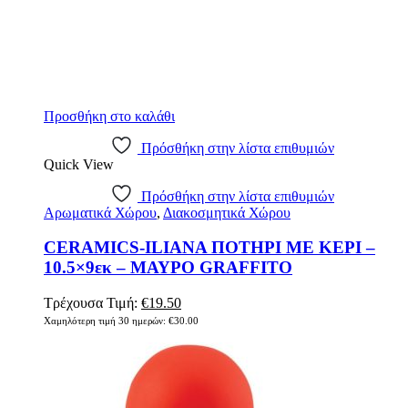
Προσθήκη στο καλάθι
Πρόσθήκη στην λίστα επιθυμιών
Quick View
Πρόσθήκη στην λίστα επιθυμιών
Αρωματικά Χώρου
,
Διακοσμητικά Χώρου
CERAMICS-ILIANA ΠΟΤΗΡΙ ΜΕ ΚΕΡΙ –
10.5×9εκ – ΜΑΥΡΟ GRAFFITO
Original
Η
Τρέχουσα Τιμή:
€
19.50
price
τρέχουσα
Χαμηλότερη τιμή 30 ημερών:
€
30.00
was:
τιμή
€30.00.
είναι:
€19.50.