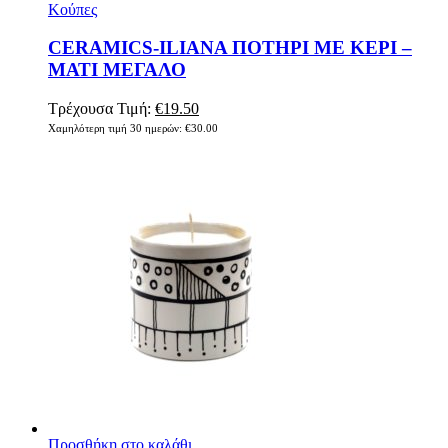
Κούπες
CERAMICS-ILIANA ΠΟΤΗΡΙ ΜΕ ΚΕΡΙ –
ΜΑΤΙ ΜΕΓΑΛΟ
Original
Η
Τρέχουσα Τιμή:
€
19.50
price
τρέχουσα
Χαμηλότερη τιμή 30 ημερών:
€
30.00
was:
τιμή
€30.00.
είναι:
€19.50.
Προσθήκη στο καλάθι