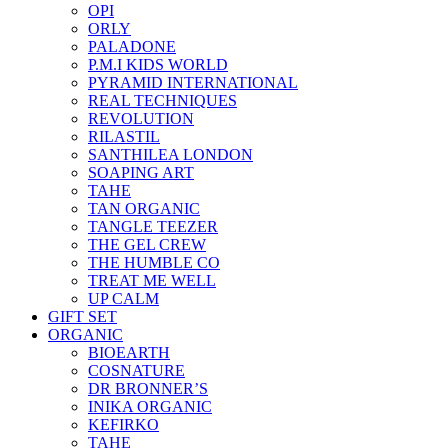
OPI
ORLY
PALADONE
P.M.I KIDS WORLD
PYRAMID INTERNATIONAL
REAL TECHNIQUES
REVOLUTION
RILASTIL
SANTHILEA LONDON
SOAPING ART
TAHE
TAN ORGANIC
TANGLE TEEZER
THE GEL CREW
THE HUMBLE CO
TREAT ME WELL
UP CALM
GIFT SET
ORGANIC
BIOEARTH
COSNATURE
DR BRONNER’S
INIKA ORGANIC
KEFIRKO
TAHE