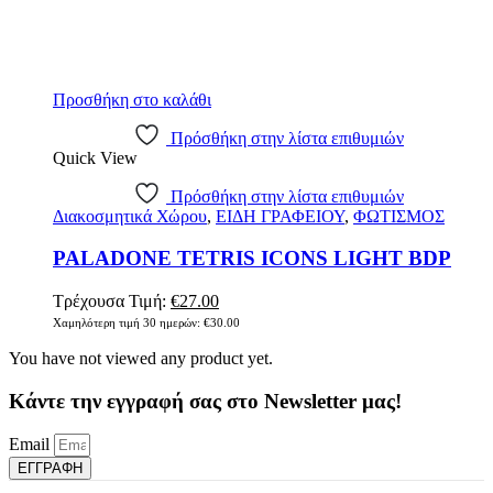
Προσθήκη στο καλάθι
Πρόσθήκη στην λίστα επιθυμιών
Quick View
Πρόσθήκη στην λίστα επιθυμιών
Διακοσμητικά Χώρου
,
ΕΙΔΗ ΓΡΑΦΕΙΟΥ
,
ΦΩΤΙΣΜΟΣ
PALADONE TETRIS ICONS LIGHT BDP
Original
Η
Τρέχουσα Τιμή:
€
27.00
price
τρέχουσα
Χαμηλότερη τιμή 30 ημερών:
€
30.00
was:
τιμή
You have not viewed any product yet.
€30.00.
είναι:
€27.00.
Κάντε την εγγραφή σας στο Newsletter μας!
Email
ΕΓΓΡΑΦΗ