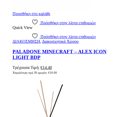
Προσθήκη στο καλάθι
Πρόσθήκη στην λίστα επιθυμιών
Quick View
Πρόσθήκη στην λίστα επιθυμιών
ΔΙΑΚΟΣΜΗΣΗ
,
Διακοσμητικά Χώρου
PALADONE MINECRAFT – ALEX ICON
LIGHT BDP
Original
Η
Τρέχουσα Τιμή:
€
14.40
price
τρέχουσα
Χαμηλότερη τιμή 30 ημερών:
€
16.00
was:
τιμή
€16.00.
είναι:
€14.40.