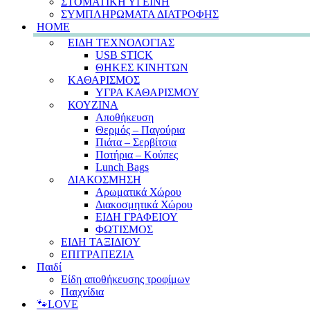
ΣΤΟΜΑΤΙΚΗ ΥΓΕΙΝΗ
ΣΥΜΠΛΗΡΩΜΑΤΑ ΔΙΑΤΡΟΦΗΣ
HOME
ΕΙΔΗ ΤΕΧΝΟΛΟΓΙΑΣ
USB STICK
ΘΗΚΕΣ ΚΙΝΗΤΩΝ
ΚΑΘΑΡΙΣΜΟΣ
ΥΓΡΑ ΚΑΘΑΡΙΣΜΟΥ
ΚΟΥΖΙΝΑ
Αποθήκευση
Θερμός – Παγούρια
Πιάτα – Σερβίτσια
Ποτήρια – Κούπες
Lunch Bags
ΔΙΑΚΟΣΜΗΣΗ
Αρωματικά Χώρου
Διακοσμητικά Χώρου
ΕΙΔΗ ΓΡΑΦΕΙΟΥ
ΦΩΤΙΣΜΟΣ
ΕΙΔΗ ΤΑΞΙΔΙΟΥ
ΕΠΙΤΡΑΠΕΖΙΑ
Παιδί
Είδη αποθήκευσης τροφίμων
Παιχνίδια
🐾LOVE