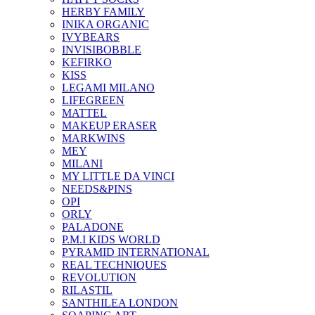
HERBY FAMILY
INIKA ORGANIC
IVYBEARS
INVISIBOBBLE
KEFIRKO
KISS
LEGAMI MILANO
LIFEGREEN
MATTEL
MAKEUP ERASER
MARKWINS
MEY
MILANI
MY LITTLE DA VINCI
NEEDS&PINS
OPI
ORLY
PALADONE
P.M.I KIDS WORLD
PYRAMID INTERNATIONAL
REAL TECHNIQUES
REVOLUTION
RILASTIL
SANTHILEA LONDON