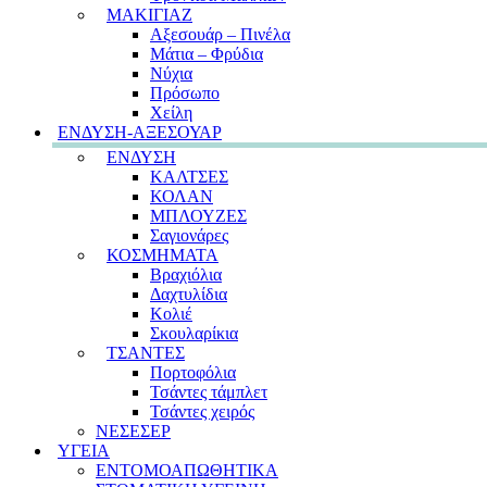
ΜΑΚΙΓΙΑΖ
Αξεσουάρ – Πινέλα
Μάτια – Φρύδια
Νύχια
Πρόσωπο
Χείλη
ΕΝΔΥΣΗ-ΑΞΕΣΟΥΑΡ
ΕΝΔΥΣΗ
ΚΑΛΤΣΕΣ
ΚΟΛΑΝ
ΜΠΛΟΥΖΕΣ
Σαγιονάρες
ΚΟΣΜΗΜΑΤΑ
Βραχιόλια
Δαχτυλίδια
Κολιέ
Σκουλαρίκια
ΤΣΑΝΤΕΣ
Πορτοφόλια
Τσάντες τάμπλετ
Τσάντες χειρός
ΝΕΣΕΣΕΡ
ΥΓΕΙΑ
ΕΝΤΟΜΟΑΠΩΘΗΤΙΚΑ