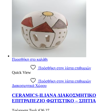
Προσθήκη στο καλάθι
Πρόσθήκη στην λίστα επιθυμιών
Quick View
Πρόσθήκη στην λίστα επιθυμιών
Διακοσμητικά Χώρου
CERAMICS-ILIANA ΔΙΑΚΟΣΜΗΤΙΚΟ
ΕΠΙΤΡΑΠΕΖΙΟ ΦΩΤΙΣΤΙΚΟ – ΣΠΙΤΙΑ
Original
Η
Τρέχουσα Τιμή:
€
36.27