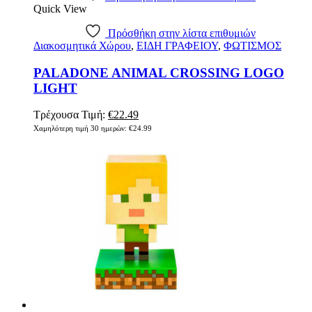
Quick View
Πρόσθήκη στην λίστα επιθυμιών
Διακοσμητικά Χώρου
,
ΕΙΔΗ ΓΡΑΦΕΙΟΥ
,
ΦΩΤΙΣΜΟΣ
PALADONE ANIMAL CROSSING LOGO
LIGHT
Original
Η
Τρέχουσα Τιμή:
€
22.49
price
τρέχουσα
Χαμηλότερη τιμή 30 ημερών:
€
24.99
was:
τιμή
€24.99.
είναι:
€22.49.