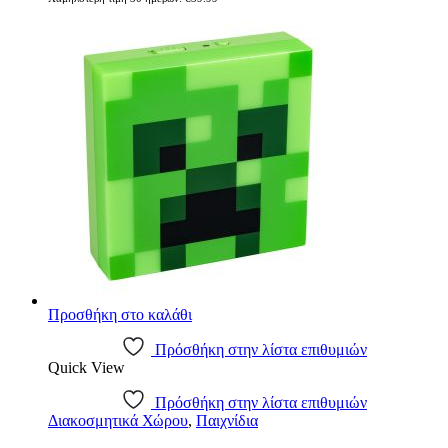
was:
τιμή
€39.99.
είναι:
€35.99.
Προσθήκη στο καλάθι
Πρόσθήκη στην λίστα επιθυμιών
Quick View
Πρόσθήκη στην λίστα επιθυμιών
Διακοσμητικά Χώρου
,
Παιχνίδια