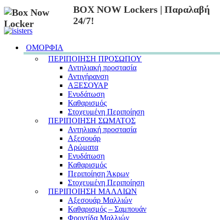
BOX NOW Lockers | Παραλαβή
24/7!
ΟΜΟΡΦΙΑ
ΠΕΡΙΠΟΙΗΣΗ ΠΡΟΣΩΠΟΥ
Αντηλιακή προστασία
Αντιγήρανση
ΑΞΕΣΟΥΑΡ
Ενυδάτωση
Καθαρισμός
Στοχευμένη Περιποίηση
ΠΕΡΙΠΟΙΗΣΗ ΣΩΜΑΤΟΣ
Αντηλιακή προστασία
Αξεσουάρ
Αρώματα
Ενυδάτωση
Καθαρισμός
Περιποίηση Άκρων
Στοχευμένη Περιποίηση
ΠΕΡΙΠΟΙΗΣΗ ΜΑΛΛΙΩΝ
Αξεσουάρ Μαλλιών
Καθαρισμός – Σαμπουάν
Φροντίδα Μαλλιών