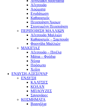
Αντηλιακή προστασία
Αξεσουάρ
Αρώματα
Ενυδάτωση
Καθαρισμός
Περιποίηση Άκρων
Στοχευμένη Περιποίηση
ΠΕΡΙΠΟΙΗΣΗ ΜΑΛΛΙΩΝ
Αξεσουάρ Μαλλιών
Καθαρισμός – Σαμπουάν
Φροντίδα Μαλλιών
ΜΑΚΙΓΙΑΖ
Αξεσουάρ – Πινέλα
Μάτια – Φρύδια
Νύχια
Πρόσωπο
Χείλη
ΕΝΔΥΣΗ-ΑΞΕΣΟΥΑΡ
ΕΝΔΥΣΗ
ΚΑΛΤΣΕΣ
ΚΟΛΑΝ
ΜΠΛΟΥΖΕΣ
Σαγιονάρες
ΚΟΣΜΗΜΑΤΑ
Βραχιόλια