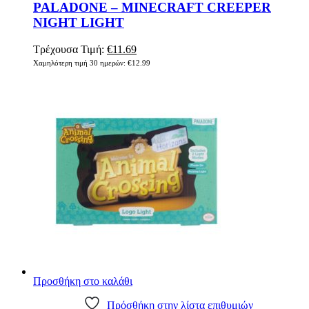
PALADONE – MINECRAFT CREEPER
NIGHT LIGHT
Original
Η
Τρέχουσα Τιμή:
€
11.69
price
τρέχουσα
Χαμηλότερη τιμή 30 ημερών:
€
12.99
was:
τιμή
€12.99.
είναι:
€11.69.
Προσθήκη στο καλάθι
Πρόσθήκη στην λίστα επιθυμιών