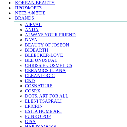
KOREAN BEAUTY
ΠΡΟΣΦΟΡΕΣ
ΝΕΕΣ ΑΦΙΞΕΙΣ
BRANDS
AIRVAL
ANUA
ALWAYS YOUR FRIEND
BAYA
BEAUTY OF JOSEON
BIOEARTH
BLEECKER-LOVE
BEE UNUSUAL
CHRISSIE COSMETICS
CERAMICS-ILIANA
CLEANLOGIC
CND
COSNATURE
COSRX
DOTS. ART FOR ALL
ELENI TSAPRALI
EPICRIN
ESTIA HOME ART
FUNKO POP
GISA
HAPPY SOCKS