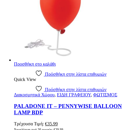
Προσθήκη στο καλάθι
Πρόσθήκη στην λίστα επιθυμιών
Quick View
Πρόσθήκη στην λίστα επιθυμιών
Διακοσμητικά Χώρου
,
ΕΙΔΗ ΓΡΑΦΕΙΟΥ
,
ΦΩΤΙΣΜΟΣ
PALADONE IT – PENNYWISE BALLOON
LAMP BDP
Original
Η
Τρέχουσα Τιμή:
€
35.99
price
τρέχουσα
Χαμηλότερη τιμή 30 ημερών:
€
39.99