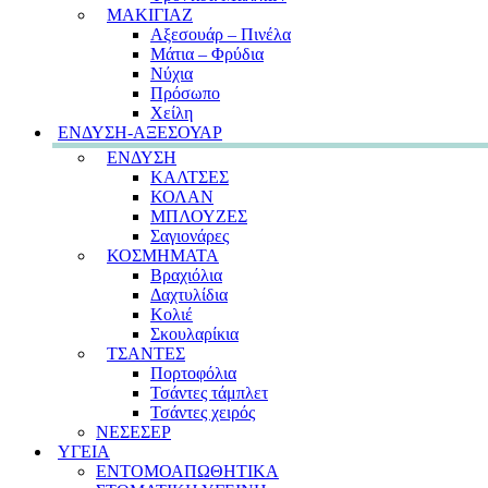
ΜΑΚΙΓΙΑΖ
Αξεσουάρ – Πινέλα
Μάτια – Φρύδια
Νύχια
Πρόσωπο
Χείλη
ΕΝΔΥΣΗ-ΑΞΕΣΟΥΑΡ
ΕΝΔΥΣΗ
ΚΑΛΤΣΕΣ
ΚΟΛΑΝ
ΜΠΛΟΥΖΕΣ
Σαγιονάρες
ΚΟΣΜΗΜΑΤΑ
Βραχιόλια
Δαχτυλίδια
Κολιέ
Σκουλαρίκια
ΤΣΑΝΤΕΣ
Πορτοφόλια
Τσάντες τάμπλετ
Τσάντες χειρός
ΝΕΣΕΣΕΡ
ΥΓΕΙΑ
ΕΝΤΟΜΟΑΠΩΘΗΤΙΚΑ