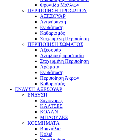
Φροντίδα Μαλλιών
ΠΕΡΙΠΟΙΗΣΗ ΠΡΟΣΩΠΟΥ
ΑΞΕΣΟΥΑΡ
Αντιγήρανση
Ενυδάτωση
Καθαρισμός
Στοχευμένη Περιποίηση
ΠΕΡΙΠΟΙΗΣΗ ΣΩΜΑΤΟΣ
Αξεσουάρ
Αντηλιακή προστασία
Στοχευμένη Περιποίηση
Αρώματα
Ενυδάτωση
Περιποίηση Άκρων
Καθαρισμός
ΕΝΔΥΣΗ-ΑΞΕΣΟΥΑΡ
ΕΝΔΥΣΗ
Σαγιονάρες
ΚΑΛΤΣΕΣ
ΚΟΛΑΝ
ΜΠΛΟΥΖΕΣ
ΚΟΣΜΗΜΑΤΑ
Βραχιόλια
Κολιέ
Σκουλαρίκια