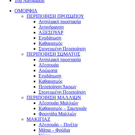
Top Navigation
ΟΜΟΡΦΙΑ
ΠΕΡΙΠΟΙΗΣΗ ΠΡΟΣΩΠΟΥ
Αντηλιακή προστασία
Αντιγήρανση
ΑΞΕΣΟΥΑΡ
Ενυδάτωση
Καθαρισμός
Στοχευμένη Περιποίηση
ΠΕΡΙΠΟΙΗΣΗ ΣΩΜΑΤΟΣ
Αντηλιακή προστασία
Αξεσουάρ
Αρώματα
Ενυδάτωση
Καθαρισμός
Περιποίηση Άκρων
Στοχευμένη Περιποίηση
ΠΕΡΙΠΟΙΗΣΗ ΜΑΛΛΙΩΝ
Αξεσουάρ Μαλλιών
Καθαρισμός – Σαμπουάν
Φροντίδα Μαλλιών
ΜΑΚΙΓΙΑΖ
Αξεσουάρ – Πινέλα
Μάτια – Φρύδια