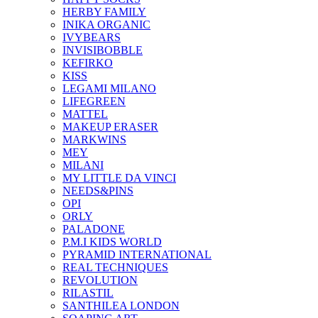
HERBY FAMILY
INIKA ORGANIC
IVYBEARS
INVISIBOBBLE
KEFIRKO
KISS
LEGAMI MILANO
LIFEGREEN
MATTEL
MAKEUP ERASER
MARKWINS
MEY
MILANI
MY LITTLE DA VINCI
NEEDS&PINS
OPI
ORLY
PALADONE
P.M.I KIDS WORLD
PYRAMID INTERNATIONAL
REAL TECHNIQUES
REVOLUTION
RILASTIL
SANTHILEA LONDON