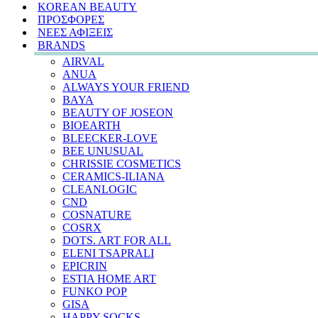
KOREAN BEAUTY
ΠΡΟΣΦΟΡΕΣ
ΝΕΕΣ ΑΦΙΞΕΙΣ
BRANDS
AIRVAL
ANUA
ALWAYS YOUR FRIEND
BAYA
BEAUTY OF JOSEON
BIOEARTH
BLEECKER-LOVE
BEE UNUSUAL
CHRISSIE COSMETICS
CERAMICS-ILIANA
CLEANLOGIC
CND
COSNATURE
COSRX
DOTS. ART FOR ALL
ELENI TSAPRALI
EPICRIN
ESTIA HOME ART
FUNKO POP
GISA
HAPPY SOCKS