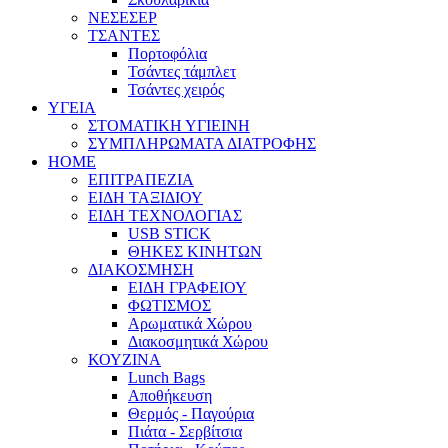
ΝΕΣΕΣΕΡ
ΤΣΑΝΤΕΣ
Πορτοφόλια
Τσάντες τάμπλετ
Τσάντες χειρός
ΥΓΕΙΑ
ΣΤΟΜΑΤΙΚΗ ΥΓΙΕΙΝΗ
ΣΥΜΠΛΗΡΩΜΑΤΑ ΔΙΑΤΡΟΦΗΣ
HOME
ΕΠΙΤΡΑΠΕΖΙΑ
ΕΙΔΗ ΤΑΞΙΔΙΟΥ
ΕΙΔΗ ΤΕΧΝΟΛΟΓΙΑΣ
USB STICK
ΘΗΚΕΣ ΚΙΝΗΤΩΝ
ΔΙΑΚΟΣΜΗΣΗ
ΕΙΔΗ ΓΡΑΦΕΙΟΥ
ΦΩΤΙΣΜΟΣ
Αρωματικά Χώρου
Διακοσμητικά Χώρου
ΚΟΥΖΙΝΑ
Lunch Bags
Αποθήκευση
Θερμός - Παγούρια
Πιάτα - Σερβίτσια