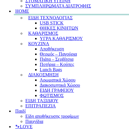
ΣΤΟΜΑΤΙΚΗ ΥΓΕΙΝΗ
ΣΥΜΠΛΗΡΩΜΑΤΑ ΔΙΑΤΡΟΦΗΣ
HOME
ΕΙΔΗ ΤΕΧΝΟΛΟΓΙΑΣ
USB STICK
ΘΗΚΕΣ ΚΙΝΗΤΩΝ
ΚΑΘΑΡΙΣΜΟΣ
ΥΓΡΑ ΚΑΘΑΡΙΣΜΟΥ
ΚΟΥΖΙΝΑ
Αποθήκευση
Θερμός – Παγούρια
Πιάτα – Σερβίτσια
Ποτήρια – Κούπες
Lunch Bags
ΔΙΑΚΟΣΜΗΣΗ
Αρωματικά Χώρου
Διακοσμητικά Χώρου
ΕΙΔΗ ΓΡΑΦΕΙΟΥ
ΦΩΤΙΣΜΟΣ
ΕΙΔΗ ΤΑΞΙΔΙΟΥ
ΕΠΙΤΡΑΠΕΖΙΑ
Παιδί
Είδη αποθήκευσης τροφίμων
Παιχνίδια
🐾LOVE