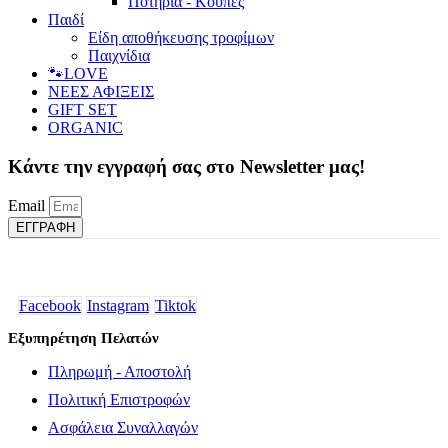
Ποτήρια - Κούπες
Παιδί
Είδη αποθήκευσης τροφίμων
Παιχνίδια
🐾LOVE
ΝΕΕΣ ΑΦΙΞΕΙΣ
GIFT SET
ORGANIC
Κάντε την εγγραφή σας στο Newsletter μας!
Email
ΕΓΓΡΑΦΗ
Facebook
Instagram
Tiktok
Εξυπηρέτηση Πελατών
Πληρωμή - Αποστολή
Πολιτική Επιστροφών
Ασφάλεια Συναλλαγών