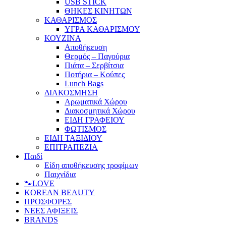
USB STICK
ΘΗΚΕΣ ΚΙΝΗΤΩΝ
ΚΑΘΑΡΙΣΜΟΣ
ΥΓΡΑ ΚΑΘΑΡΙΣΜΟΥ
ΚΟΥΖΙΝΑ
Αποθήκευση
Θερμός – Παγούρια
Πιάτα – Σερβίτσια
Ποτήρια – Κούπες
Lunch Bags
ΔΙΑΚΟΣΜΗΣΗ
Αρωματικά Χώρου
Διακοσμητικά Χώρου
ΕΙΔΗ ΓΡΑΦΕΙΟΥ
ΦΩΤΙΣΜΟΣ
ΕΙΔΗ ΤΑΞΙΔΙΟΥ
ΕΠΙΤΡΑΠΕΖΙΑ
Παιδί
Είδη αποθήκευσης τροφίμων
Παιχνίδια
🐾LOVE
KOREAN BEAUTY
ΠΡΟΣΦΟΡΕΣ
ΝΕΕΣ ΑΦΙΞΕΙΣ
BRANDS