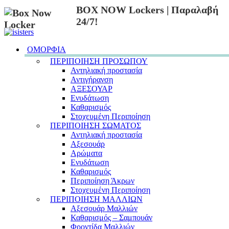
BOX NOW Lockers | Παραλαβή
24/7!
ΟΜΟΡΦΙΑ
ΠΕΡΙΠΟΙΗΣΗ ΠΡΟΣΩΠΟΥ
Αντηλιακή προστασία
Αντιγήρανση
ΑΞΕΣΟΥΑΡ
Ενυδάτωση
Καθαρισμός
Στοχευμένη Περιποίηση
ΠΕΡΙΠΟΙΗΣΗ ΣΩΜΑΤΟΣ
Αντηλιακή προστασία
Αξεσουάρ
Αρώματα
Ενυδάτωση
Καθαρισμός
Περιποίηση Άκρων
Στοχευμένη Περιποίηση
ΠΕΡΙΠΟΙΗΣΗ ΜΑΛΛΙΩΝ
Αξεσουάρ Μαλλιών
Καθαρισμός – Σαμπουάν
Φροντίδα Μαλλιών