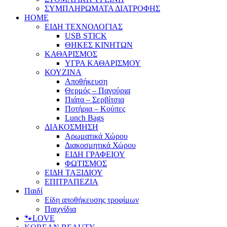
ΣΥΜΠΛΗΡΩΜΑΤΑ ΔΙΑΤΡΟΦΗΣ
HOME
ΕΙΔΗ ΤΕΧΝΟΛΟΓΙΑΣ
USB STICK
ΘΗΚΕΣ ΚΙΝΗΤΩΝ
ΚΑΘΑΡΙΣΜΟΣ
ΥΓΡΑ ΚΑΘΑΡΙΣΜΟΥ
ΚΟΥΖΙΝΑ
Αποθήκευση
Θερμός – Παγούρια
Πιάτα – Σερβίτσια
Ποτήρια – Κούπες
Lunch Bags
ΔΙΑΚΟΣΜΗΣΗ
Αρωματικά Χώρου
Διακοσμητικά Χώρου
ΕΙΔΗ ΓΡΑΦΕΙΟΥ
ΦΩΤΙΣΜΟΣ
ΕΙΔΗ ΤΑΞΙΔΙΟΥ
ΕΠΙΤΡΑΠΕΖΙΑ
Παιδί
Είδη αποθήκευσης τροφίμων
Παιχνίδια
🐾LOVE