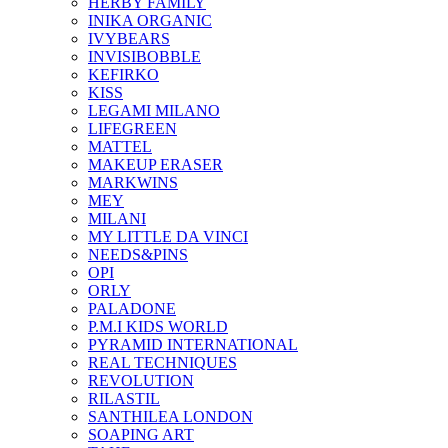
HERBY FAMILY
INIKA ORGANIC
IVYBEARS
INVISIBOBBLE
KEFIRKO
KISS
LEGAMI MILANO
LIFEGREEN
MATTEL
MAKEUP ERASER
MARKWINS
MEY
MILANI
MY LITTLE DA VINCI
NEEDS&PINS
OPI
ORLY
PALADONE
P.M.I KIDS WORLD
PYRAMID INTERNATIONAL
REAL TECHNIQUES
REVOLUTION
RILASTIL
SANTHILEA LONDON
SOAPING ART