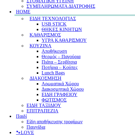
ΣΤΟΜΑΤΙΚΗ ΥΓΕΙΝΗ
ΣΥΜΠΛΗΡΩΜΑΤΑ ΔΙΑΤΡΟΦΗΣ
HOME
ΕΙΔΗ ΤΕΧΝΟΛΟΓΙΑΣ
USB STICK
ΘΗΚΕΣ ΚΙΝΗΤΩΝ
ΚΑΘΑΡΙΣΜΟΣ
ΥΓΡΑ ΚΑΘΑΡΙΣΜΟΥ
ΚΟΥΖΙΝΑ
Αποθήκευση
Θερμός – Παγούρια
Πιάτα – Σερβίτσια
Ποτήρια – Κούπες
Lunch Bags
ΔΙΑΚΟΣΜΗΣΗ
Αρωματικά Χώρου
Διακοσμητικά Χώρου
ΕΙΔΗ ΓΡΑΦΕΙΟΥ
ΦΩΤΙΣΜΟΣ
ΕΙΔΗ ΤΑΞΙΔΙΟΥ
ΕΠΙΤΡΑΠΕΖΙΑ
Παιδί
Είδη αποθήκευσης τροφίμων
Παιχνίδια
🐾LOVE