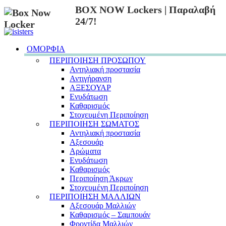
BOX NOW Lockers | Παραλαβή
24/7!
ΟΜΟΡΦΙΑ
ΠΕΡΙΠΟΙΗΣΗ ΠΡΟΣΩΠΟΥ
Αντηλιακή προστασία
Αντιγήρανση
ΑΞΕΣΟΥΑΡ
Ενυδάτωση
Καθαρισμός
Στοχευμένη Περιποίηση
ΠΕΡΙΠΟΙΗΣΗ ΣΩΜΑΤΟΣ
Αντηλιακή προστασία
Αξεσουάρ
Αρώματα
Ενυδάτωση
Καθαρισμός
Περιποίηση Άκρων
Στοχευμένη Περιποίηση
ΠΕΡΙΠΟΙΗΣΗ ΜΑΛΛΙΩΝ
Αξεσουάρ Μαλλιών
Καθαρισμός – Σαμπουάν
Φροντίδα Μαλλιών