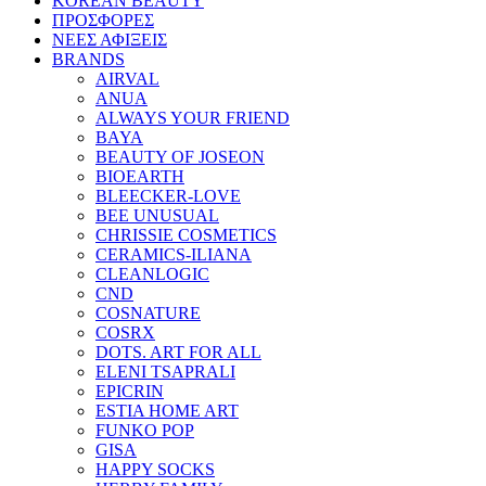
KOREAN BEAUTY
ΠΡΟΣΦΟΡΕΣ
ΝΕΕΣ ΑΦΙΞΕΙΣ
BRANDS
AIRVAL
ANUA
ALWAYS YOUR FRIEND
BAYA
BEAUTY OF JOSEON
BIOEARTH
BLEECKER-LOVE
BEE UNUSUAL
CHRISSIE COSMETICS
CERAMICS-ILIANA
CLEANLOGIC
CND
COSNATURE
COSRX
DOTS. ART FOR ALL
ELENI TSAPRALI
EPICRIN
ESTIA HOME ART
FUNKO POP
GISA
HAPPY SOCKS