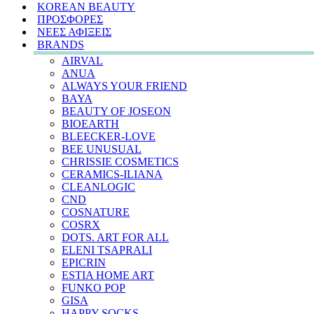
KOREAN BEAUTY
ΠΡΟΣΦΟΡΕΣ
ΝΕΕΣ ΑΦΙΞΕΙΣ
BRANDS
AIRVAL
ANUA
ALWAYS YOUR FRIEND
BAYA
BEAUTY OF JOSEON
BIOEARTH
BLEECKER-LOVE
BEE UNUSUAL
CHRISSIE COSMETICS
CERAMICS-ILIANA
CLEANLOGIC
CND
COSNATURE
COSRX
DOTS. ART FOR ALL
ELENI TSAPRALI
EPICRIN
ESTIA HOME ART
FUNKO POP
GISA
HAPPY SOCKS