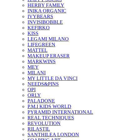
HERBY FAMILY
INIKA ORGANIC
IVYBEARS
INVISIBOBBLE
KEFIRKO
KISS
LEGAMI MILANO
LIFEGREEN
MATTEL
MAKEUP ERASER
MARKWINS
MEY
MILANI
MY LITTLE DA VINCI
NEEDS&PINS
OPI
ORLY
PALADONE
P.M.I KIDS WORLD
PYRAMID INTERNATIONAL
REAL TECHNIQUES
REVOLUTION
RILASTIL
SANTHILEA LONDON