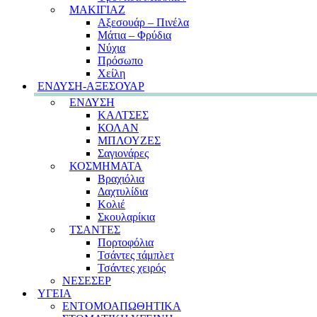
ΜΑΚΙΓΙΑΖ
Αξεσουάρ – Πινέλα
Μάτια – Φρύδια
Νύχια
Πρόσωπο
Χείλη
ΕΝΔΥΣΗ-ΑΞΕΣΟΥΑΡ
ΕΝΔΥΣΗ
ΚΑΛΤΣΕΣ
ΚΟΛΑΝ
ΜΠΛΟΥΖΕΣ
Σαγιονάρες
ΚΟΣΜΗΜΑΤΑ
Βραχιόλια
Δαχτυλίδια
Κολιέ
Σκουλαρίκια
ΤΣΑΝΤΕΣ
Πορτοφόλια
Τσάντες τάμπλετ
Τσάντες χειρός
ΝΕΣΕΣΕΡ
ΥΓΕΙΑ
ΕΝΤΟΜΟΑΠΩΘΗΤΙΚΑ