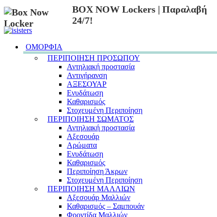
BOX NOW Lockers | Παραλαβή
24/7!
ΟΜΟΡΦΙΑ
ΠΕΡΙΠΟΙΗΣΗ ΠΡΟΣΩΠΟΥ
Αντηλιακή προστασία
Αντιγήρανση
ΑΞΕΣΟΥΑΡ
Ενυδάτωση
Καθαρισμός
Στοχευμένη Περιποίηση
ΠΕΡΙΠΟΙΗΣΗ ΣΩΜΑΤΟΣ
Αντηλιακή προστασία
Αξεσουάρ
Αρώματα
Ενυδάτωση
Καθαρισμός
Περιποίηση Άκρων
Στοχευμένη Περιποίηση
ΠΕΡΙΠΟΙΗΣΗ ΜΑΛΛΙΩΝ
Αξεσουάρ Μαλλιών
Καθαρισμός – Σαμπουάν
Φροντίδα Μαλλιών