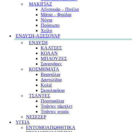
ΜΑΚΙΓΙΑΖ
Αξεσουάρ – Πινέλα
Μάτια – Φρύδια
Νύχια
Πρόσωπο
Χείλη
ΕΝΔΥΣΗ-ΑΞΕΣΟΥΑΡ
ΕΝΔΥΣΗ
ΚΑΛΤΣΕΣ
ΚΟΛΑΝ
ΜΠΛΟΥΖΕΣ
Σαγιονάρες
ΚΟΣΜΗΜΑΤΑ
Βραχιόλια
Δαχτυλίδια
Κολιέ
Σκουλαρίκια
ΤΣΑΝΤΕΣ
Πορτοφόλια
Τσάντες τάμπλετ
Τσάντες χειρός
ΝΕΣΕΣΕΡ
ΥΓΕΙΑ
ΕΝΤΟΜΟΑΠΩΘΗΤΙΚΑ