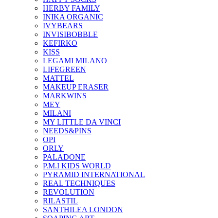
HERBY FAMILY
INIKA ORGANIC
IVYBEARS
INVISIBOBBLE
KEFIRKO
KISS
LEGAMI MILANO
LIFEGREEN
MATTEL
MAKEUP ERASER
MARKWINS
MEY
MILANI
MY LITTLE DA VINCI
NEEDS&PINS
OPI
ORLY
PALADONE
P.M.I KIDS WORLD
PYRAMID INTERNATIONAL
REAL TECHNIQUES
REVOLUTION
RILASTIL
SANTHILEA LONDON