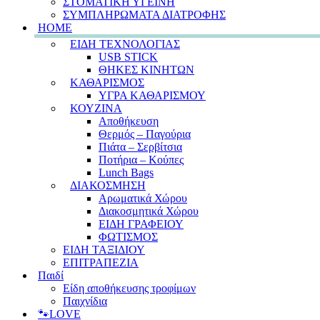
ΣΤΟΜΑΤΙΚΗ ΥΓΕΙΝΗ
ΣΥΜΠΛΗΡΩΜΑΤΑ ΔΙΑΤΡΟΦΗΣ
HOME
ΕΙΔΗ ΤΕΧΝΟΛΟΓΙΑΣ
USB STICK
ΘΗΚΕΣ ΚΙΝΗΤΩΝ
ΚΑΘΑΡΙΣΜΟΣ
ΥΓΡΑ ΚΑΘΑΡΙΣΜΟΥ
ΚΟΥΖΙΝΑ
Αποθήκευση
Θερμός – Παγούρια
Πιάτα – Σερβίτσια
Ποτήρια – Κούπες
Lunch Bags
ΔΙΑΚΟΣΜΗΣΗ
Αρωματικά Χώρου
Διακοσμητικά Χώρου
ΕΙΔΗ ΓΡΑΦΕΙΟΥ
ΦΩΤΙΣΜΟΣ
ΕΙΔΗ ΤΑΞΙΔΙΟΥ
ΕΠΙΤΡΑΠΕΖΙΑ
Παιδί
Είδη αποθήκευσης τροφίμων
Παιχνίδια
🐾LOVE