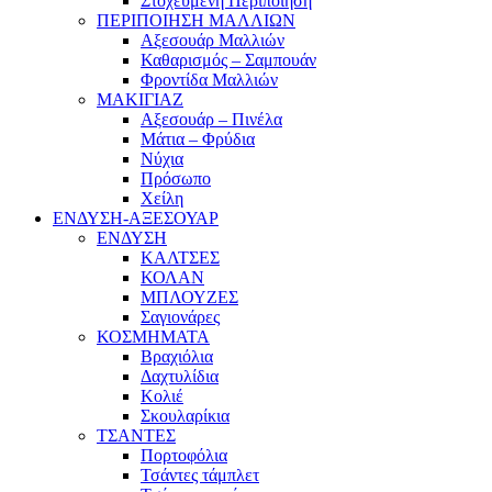
Στοχευμένη Περιποίηση
ΠΕΡΙΠΟΙΗΣΗ ΜΑΛΛΙΩΝ
Αξεσουάρ Μαλλιών
Καθαρισμός – Σαμπουάν
Φροντίδα Μαλλιών
ΜΑΚΙΓΙΑΖ
Αξεσουάρ – Πινέλα
Μάτια – Φρύδια
Νύχια
Πρόσωπο
Χείλη
ΕΝΔΥΣΗ-ΑΞΕΣΟΥΑΡ
ΕΝΔΥΣΗ
ΚΑΛΤΣΕΣ
ΚΟΛΑΝ
ΜΠΛΟΥΖΕΣ
Σαγιονάρες
ΚΟΣΜΗΜΑΤΑ
Βραχιόλια
Δαχτυλίδια
Κολιέ
Σκουλαρίκια
ΤΣΑΝΤΕΣ
Πορτοφόλια
Τσάντες τάμπλετ