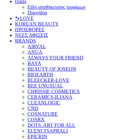
Παιδί
Είδη αποθήκευσης τροφίμων
Παιχνίδια
🐾LOVE
KOREAN BEAUTY
ΠΡΟΣΦΟΡΕΣ
ΝΕΕΣ ΑΦΙΞΕΙΣ
BRANDS
AIRVAL
ANUA
ALWAYS YOUR FRIEND
BAYA
BEAUTY OF JOSEON
BIOEARTH
BLEECKER-LOVE
BEE UNUSUAL
CHRISSIE COSMETICS
CERAMICS-ILIANA
CLEANLOGIC
CND
COSNATURE
COSRX
DOTS. ART FOR ALL
ELENI TSAPRALI
EPICRIN