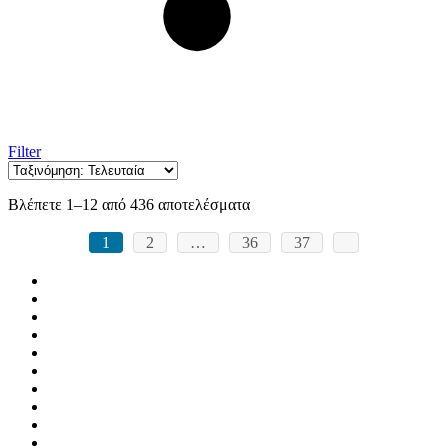
Filter
Sorted
Βλέπετε 1–12 από 436 αποτελέσματα
by
latest
1
2
…
36
37