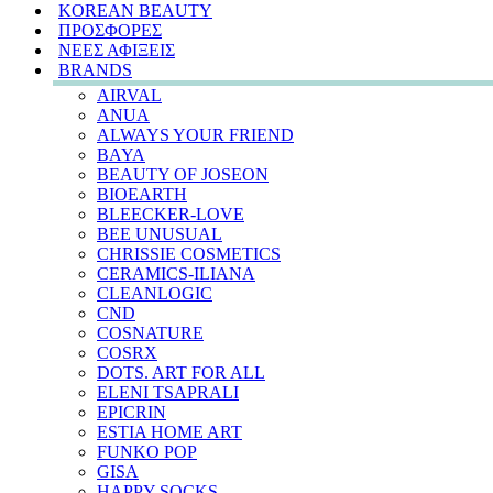
KOREAN BEAUTY
ΠΡΟΣΦΟΡΕΣ
ΝΕΕΣ ΑΦΙΞΕΙΣ
BRANDS
AIRVAL
ANUA
ALWAYS YOUR FRIEND
BAYA
BEAUTY OF JOSEON
BIOEARTH
BLEECKER-LOVE
BEE UNUSUAL
CHRISSIE COSMETICS
CERAMICS-ILIANA
CLEANLOGIC
CND
COSNATURE
COSRX
DOTS. ART FOR ALL
ELENI TSAPRALI
EPICRIN
ESTIA HOME ART
FUNKO POP
GISA
HAPPY SOCKS