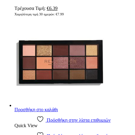
Original
Η
Τρέχουσα Τιμή:
€
6.39
price
τρέχουσα
Χαμηλότερη τιμή 30 ημερών:
€
7.99
was:
τιμή
€7.99.
είναι:
€6.39.
Προσθήκη στο καλάθι
Πρόσθήκη στην λίστα επιθυμιών
Quick View