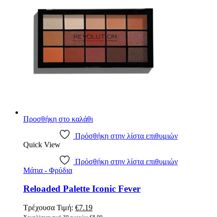
Προσθήκη στο καλάθι
Πρόσθήκη στην λίστα επιθυμιών
Quick View
Πρόσθήκη στην λίστα επιθυμιών
Μάτια - Φρύδια
Reloaded Palette Iconic Fever
Original
Η
Τρέχουσα Τιμή:
€
7.19
price
τρέχουσα