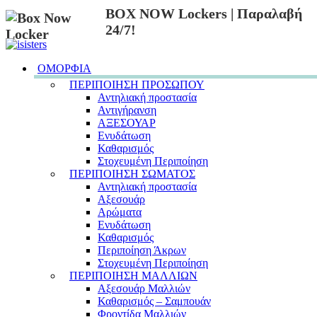
BOX NOW Lockers | Παραλαβή
24/7!
ΟΜΟΡΦΙΑ
ΠΕΡΙΠΟΙΗΣΗ ΠΡΟΣΩΠΟΥ
Αντηλιακή προστασία
Αντιγήρανση
ΑΞΕΣΟΥΑΡ
Ενυδάτωση
Καθαρισμός
Στοχευμένη Περιποίηση
ΠΕΡΙΠΟΙΗΣΗ ΣΩΜΑΤΟΣ
Αντηλιακή προστασία
Αξεσουάρ
Αρώματα
Ενυδάτωση
Καθαρισμός
Περιποίηση Άκρων
Στοχευμένη Περιποίηση
ΠΕΡΙΠΟΙΗΣΗ ΜΑΛΛΙΩΝ
Αξεσουάρ Μαλλιών
Καθαρισμός – Σαμπουάν
Φροντίδα Μαλλιών