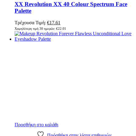
XX Revolution XX 40 Colour Spectrum Face
Palette
Original
Η
Τρέχουσα Τιμή:
€
17.61
price
τρέχουσα
Χαμηλότερη τιμή 30 ημερών:
€
22.01
was:
τιμή
€22.01.
είναι:
€17.61.
Προσθήκη στο καλάθι
Πρόσθήκη στην λίστα επιθυμιών