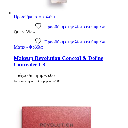
Προσθήκη στο καλάθι
Πρόσθήκη στην λίστα επιθυμιών
Quick View
Πρόσθήκη στην λίστα επιθυμιών
Μάτια - Φρύδια
Makeup Revolution Conceal & Define
Concealer C3
Original
Η
Τρέχουσα Τιμή:
€
5.66
price
τρέχουσα
Χαμηλότερη τιμή 30 ημερών:
€
7.08
was:
τιμή
€7.08.
είναι:
€5.66.