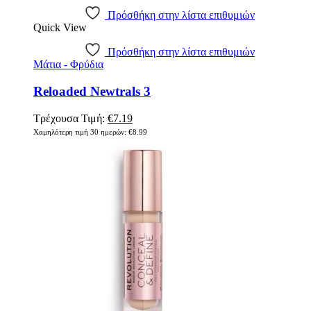
Πρόσθήκη στην λίστα επιθυμιών
Quick View
Πρόσθήκη στην λίστα επιθυμιών
Μάτια - Φρύδια
Reloaded Newtrals 3
Original
Η
Τρέχουσα Τιμή:
€
7.19
price
τρέχουσα
Χαμηλότερη τιμή 30 ημερών:
€
8.99
was:
τιμή
€8.99.
είναι:
€7.19.