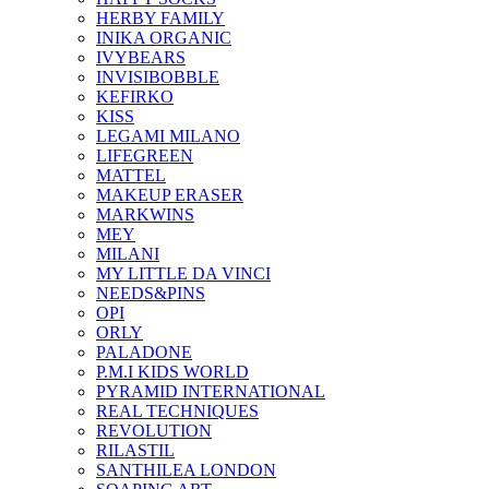
HERBY FAMILY
INIKA ORGANIC
IVYBEARS
INVISIBOBBLE
KEFIRKO
KISS
LEGAMI MILANO
LIFEGREEN
MATTEL
MAKEUP ERASER
MARKWINS
MEY
MILANI
MY LITTLE DA VINCI
NEEDS&PINS
OPI
ORLY
PALADONE
P.M.I KIDS WORLD
PYRAMID INTERNATIONAL
REAL TECHNIQUES
REVOLUTION
RILASTIL
SANTHILEA LONDON