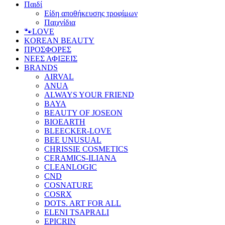
Παιδί
Είδη αποθήκευσης τροφίμων
Παιχνίδια
🐾LOVE
KOREAN BEAUTY
ΠΡΟΣΦΟΡΕΣ
ΝΕΕΣ ΑΦΙΞΕΙΣ
BRANDS
AIRVAL
ANUA
ALWAYS YOUR FRIEND
BAYA
BEAUTY OF JOSEON
BIOEARTH
BLEECKER-LOVE
BEE UNUSUAL
CHRISSIE COSMETICS
CERAMICS-ILIANA
CLEANLOGIC
CND
COSNATURE
COSRX
DOTS. ART FOR ALL
ELENI TSAPRALI
EPICRIN