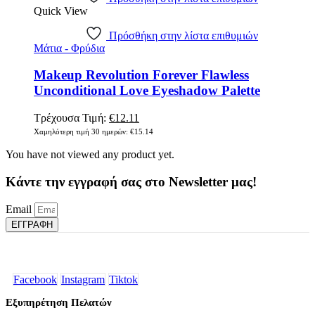
Quick View
Πρόσθήκη στην λίστα επιθυμιών
Μάτια - Φρύδια
Makeup Revolution Forever Flawless
Unconditional Love Eyeshadow Palette
Original
Η
Τρέχουσα Τιμή:
€
12.11
price
τρέχουσα
Χαμηλότερη τιμή 30 ημερών:
€
15.14
was:
τιμή
You have not viewed any product yet.
€15.14.
είναι:
€12.11.
Κάντε την εγγραφή σας στο Newsletter μας!
Email
ΕΓΓΡΑΦΗ
Facebook
Instagram
Tiktok
Εξυπηρέτηση Πελατών