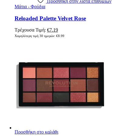
Πρόσθήκη στην λίστα επιθυμιών
Μάτια - Φρύδια
Reloaded Palette Velvet Rose
Original
Η
Τρέχουσα Τιμή:
€
7.19
price
τρέχουσα
Χαμηλότερη τιμή 30 ημερών:
€
8.99
was:
τιμή
€8.99.
είναι:
€7.19.
Προσθήκη στο καλάθι