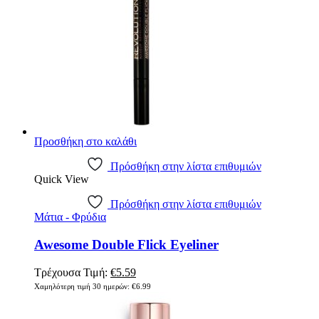
Προσθήκη στο καλάθι
Πρόσθήκη στην λίστα επιθυμιών
Quick View
Πρόσθήκη στην λίστα επιθυμιών
Μάτια - Φρύδια
Awesome Double Flick Eyeliner
Original
Η
Τρέχουσα Τιμή:
€
5.59
price
τρέχουσα
Χαμηλότερη τιμή 30 ημερών:
€
6.99
was:
τιμή
€6.99.
είναι: