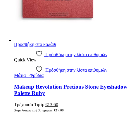
Προσθήκη στο καλάθι
Πρόσθήκη στην λίστα επιθυμιών
Quick View
Πρόσθήκη στην λίστα επιθυμιών
Μάτια - Φρύδια
Makeup Revolution Precious Stone Eyeshadow
Palette Ruby
Original
Η
Τρέχουσα Τιμή:
€
13.60
price
τρέχουσα
Χαμηλότερη τιμή 30 ημερών:
€
17.00
was:
τιμή
€17.00.
είναι:
€13.60.