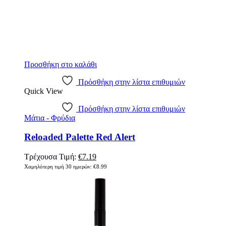
Προσθήκη στο καλάθι
Πρόσθήκη στην λίστα επιθυμιών
Quick View
Πρόσθήκη στην λίστα επιθυμιών
Μάτια - Φρύδια
Reloaded Palette Red Alert
Original
Η
Τρέχουσα Τιμή:
€
7.19
price
τρέχουσα
Χαμηλότερη τιμή 30 ημερών:
€
8.99
was:
τιμή
€8.99.
είναι:
€7.19.