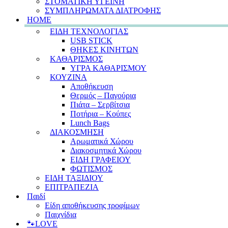
ΣΤΟΜΑΤΙΚΗ ΥΓΕΙΝΗ
ΣΥΜΠΛΗΡΩΜΑΤΑ ΔΙΑΤΡΟΦΗΣ
HOME
ΕΙΔΗ ΤΕΧΝΟΛΟΓΙΑΣ
USB STICK
ΘΗΚΕΣ ΚΙΝΗΤΩΝ
ΚΑΘΑΡΙΣΜΟΣ
ΥΓΡΑ ΚΑΘΑΡΙΣΜΟΥ
ΚΟΥΖΙΝΑ
Αποθήκευση
Θερμός – Παγούρια
Πιάτα – Σερβίτσια
Ποτήρια – Κούπες
Lunch Bags
ΔΙΑΚΟΣΜΗΣΗ
Αρωματικά Χώρου
Διακοσμητικά Χώρου
ΕΙΔΗ ΓΡΑΦΕΙΟΥ
ΦΩΤΙΣΜΟΣ
ΕΙΔΗ ΤΑΞΙΔΙΟΥ
ΕΠΙΤΡΑΠΕΖΙΑ
Παιδί
Είδη αποθήκευσης τροφίμων
Παιχνίδια
🐾LOVE