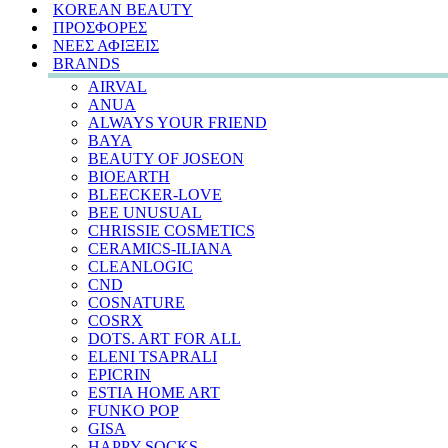
KOREAN BEAUTY
ΠΡΟΣΦΟΡΕΣ
ΝΕΕΣ ΑΦΙΞΕΙΣ
BRANDS
AIRVAL
ANUA
ALWAYS YOUR FRIEND
BAYA
BEAUTY OF JOSEON
BIOEARTH
BLEECKER-LOVE
BEE UNUSUAL
CHRISSIE COSMETICS
CERAMICS-ILIANA
CLEANLOGIC
CND
COSNATURE
COSRX
DOTS. ART FOR ALL
ELENI TSAPRALI
EPICRIN
ESTIA HOME ART
FUNKO POP
GISA
HAPPY SOCKS