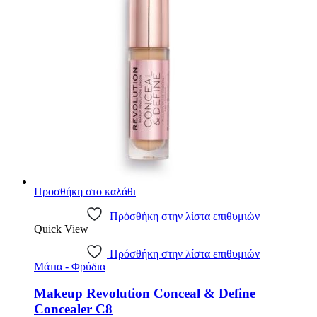
€5.59.
Προσθήκη στο καλάθι
Πρόσθήκη στην λίστα επιθυμιών
Quick View
Πρόσθήκη στην λίστα επιθυμιών
Μάτια - Φρύδια
Makeup Revolution Conceal & Define
Concealer C8