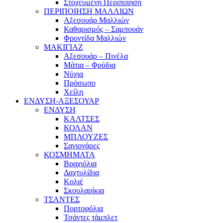
Στοχευμένη Περιποίηση
ΠΕΡΙΠΟΙΗΣΗ ΜΑΛΛΙΩΝ
Αξεσουάρ Μαλλιών
Καθαρισμός – Σαμπουάν
Φροντίδα Μαλλιών
ΜΑΚΙΓΙΑΖ
Αξεσουάρ – Πινέλα
Μάτια – Φρύδια
Νύχια
Πρόσωπο
Χείλη
ΕΝΔΥΣΗ-ΑΞΕΣΟΥΑΡ
ΕΝΔΥΣΗ
ΚΑΛΤΣΕΣ
ΚΟΛΑΝ
ΜΠΛΟΥΖΕΣ
Σαγιονάρες
ΚΟΣΜΗΜΑΤΑ
Βραχιόλια
Δαχτυλίδια
Κολιέ
Σκουλαρίκια
ΤΣΑΝΤΕΣ
Πορτοφόλια
Τσάντες τάμπλετ