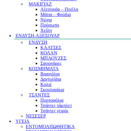
ΜΑΚΙΓΙΑΖ
Αξεσουάρ – Πινέλα
Μάτια – Φρύδια
Νύχια
Πρόσωπο
Χείλη
ΕΝΔΥΣΗ-ΑΞΕΣΟΥΑΡ
ΕΝΔΥΣΗ
ΚΑΛΤΣΕΣ
ΚΟΛΑΝ
ΜΠΛΟΥΖΕΣ
Σαγιονάρες
ΚΟΣΜΗΜΑΤΑ
Βραχιόλια
Δαχτυλίδια
Κολιέ
Σκουλαρίκια
ΤΣΑΝΤΕΣ
Πορτοφόλια
Τσάντες τάμπλετ
Τσάντες χειρός
ΝΕΣΕΣΕΡ
ΥΓΕΙΑ
ΕΝΤΟΜΟΑΠΩΘΗΤΙΚΑ