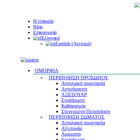
Η εταιρεία
Blog
Επικοινωνία
Ελληνικά
English
(
Αγγλικά
)
ΟΜΟΡΦΙΑ
ΠΕΡΙΠΟΙΗΣΗ ΠΡΟΣΩΠΟΥ
Αντηλιακή προστασία
Αντιγήρανση
ΑΞΕΣΟΥΑΡ
Ενυδάτωση
Καθαρισμός
Στοχευμένη Περιποίηση
ΠΕΡΙΠΟΙΗΣΗ ΣΩΜΑΤΟΣ
Αντηλιακή προστασία
Αξεσουάρ
Αρώματα
Ενυδάτωση