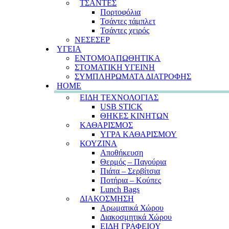
ΤΣΑΝΤΕΣ
Πορτοφόλια
Τσάντες τάμπλετ
Τσάντες χειρός
ΝΕΣΕΣΕΡ
ΥΓΕΙΑ
ΕΝΤΟΜΟΑΠΩΘΗΤΙΚΑ
ΣΤΟΜΑΤΙΚΗ ΥΓΕΙΝΗ
ΣΥΜΠΛΗΡΩΜΑΤΑ ΔΙΑΤΡΟΦΗΣ
HOME
ΕΙΔΗ ΤΕΧΝΟΛΟΓΙΑΣ
USB STICK
ΘΗΚΕΣ ΚΙΝΗΤΩΝ
ΚΑΘΑΡΙΣΜΟΣ
ΥΓΡΑ ΚΑΘΑΡΙΣΜΟΥ
ΚΟΥΖΙΝΑ
Αποθήκευση
Θερμός – Παγούρια
Πιάτα – Σερβίτσια
Ποτήρια – Κούπες
Lunch Bags
ΔΙΑΚΟΣΜΗΣΗ
Αρωματικά Χώρου
Διακοσμητικά Χώρου
ΕΙΔΗ ΓΡΑΦΕΙΟΥ