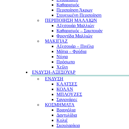
Καθαρισμός
Περιποίηση Άκρων
Στοχευμένη Περιποίηση
ΠΕΡΙΠΟΙΗΣΗ ΜΑΛΛΙΩΝ
Αξεσουάρ Μαλλιών
Καθαρισμός – Σαμπουάν
Φροντίδα Μαλλιών
ΜΑΚΙΓΙΑΖ
Αξεσουάρ – Πινέλα
Μάτια – Φρύδια
Νύχια
Πρόσωπο
Χείλη
ΕΝΔΥΣΗ-ΑΞΕΣΟΥΑΡ
ΕΝΔΥΣΗ
ΚΑΛΤΣΕΣ
ΚΟΛΑΝ
ΜΠΛΟΥΖΕΣ
Σαγιονάρες
ΚΟΣΜΗΜΑΤΑ
Βραχιόλια
Δαχτυλίδια
Κολιέ
Σκουλαρίκια