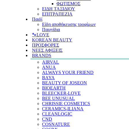
ΦΩΤΙΣΜΟΣ
ΕΙΔΗ ΤΑΞΙΔΙΟΥ
ΕΠΙΤΡΑΠΕΖΙΑ
Παιδί
Είδη αποθήκευσης τροφίμων
Παιχνίδια
🐾LOVE
KOREAN BEAUTY
ΠΡΟΣΦΟΡΕΣ
ΝΕΕΣ ΑΦΙΞΕΙΣ
BRANDS
AIRVAL
ANUA
ALWAYS YOUR FRIEND
BAYA
BEAUTY OF JOSEON
BIOEARTH
BLEECKER-LOVE
BEE UNUSUAL
CHRISSIE COSMETICS
CERAMICS-ILIANA
CLEANLOGIC
CND
COSNATURE