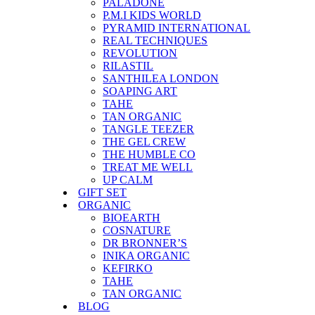
PALADONE
P.M.I KIDS WORLD
PYRAMID INTERNATIONAL
REAL TECHNIQUES
REVOLUTION
RILASTIL
SANTHILEA LONDON
SOAPING ART
TAHE
TAN ORGANIC
TANGLE TEEZER
THE GEL CREW
THE HUMBLE CO
TREAT ME WELL
UP CALM
GIFT SET
ORGANIC
BIOEARTH
COSNATURE
DR BRONNER’S
INIKA ORGANIC
KEFIRKO
TAHE
TAN ORGANIC
BLOG