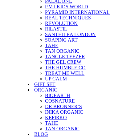
PALADONE
P.M.I KIDS WORLD
PYRAMID INTERNATIONAL
REAL TECHNIQUES
REVOLUTION
RILASTIL
SANTHILEA LONDON
SOAPING ART
TAHE
TAN ORGANIC
TANGLE TEEZER
THE GEL CREW
THE HUMBLE CO
TREAT ME WELL
UP CALM
GIFT SET
ORGANIC
BIOEARTH
COSNATURE
DR BRONNER’S
INIKA ORGANIC
KEFIRKO
TAHE
TAN ORGANIC
BLOG