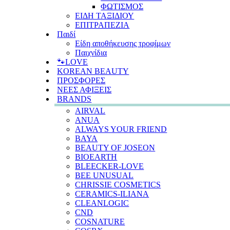
ΦΩΤΙΣΜΟΣ
ΕΙΔΗ ΤΑΞΙΔΙΟΥ
ΕΠΙΤΡΑΠΕΖΙΑ
Παιδί
Είδη αποθήκευσης τροφίμων
Παιχνίδια
🐾LOVE
KOREAN BEAUTY
ΠΡΟΣΦΟΡΕΣ
ΝΕΕΣ ΑΦΙΞΕΙΣ
BRANDS
AIRVAL
ANUA
ALWAYS YOUR FRIEND
BAYA
BEAUTY OF JOSEON
BIOEARTH
BLEECKER-LOVE
BEE UNUSUAL
CHRISSIE COSMETICS
CERAMICS-ILIANA
CLEANLOGIC
CND
COSNATURE