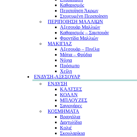
Καθαρισμός
Περιποίηση Άκρων
Στοχευμένη Περιποίηση
ΠΕΡΙΠΟΙΗΣΗ ΜΑΛΛΙΩΝ
Αξεσουάρ Μαλλιών
Καθαρισμός – Σαμπουάν
Φροντίδα Μαλλιών
ΜΑΚΙΓΙΑΖ
Αξεσουάρ – Πινέλα
Μάτια – Φρύδια
Νύχια
Πρόσωπο
Χείλη
ΕΝΔΥΣΗ-ΑΞΕΣΟΥΑΡ
ΕΝΔΥΣΗ
ΚΑΛΤΣΕΣ
ΚΟΛΑΝ
ΜΠΛΟΥΖΕΣ
Σαγιονάρες
ΚΟΣΜΗΜΑΤΑ
Βραχιόλια
Δαχτυλίδια
Κολιέ
Σκουλαρίκια