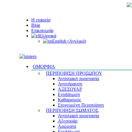
Η εταιρεία
Blog
Επικοινωνία
Ελληνικά
English
(
Αγγλικά
)
ΟΜΟΡΦΙΑ
ΠΕΡΙΠΟΙΗΣΗ ΠΡΟΣΩΠΟΥ
Αντηλιακή προστασία
Αντιγήρανση
ΑΞΕΣΟΥΑΡ
Ενυδάτωση
Καθαρισμός
Στοχευμένη Περιποίηση
ΠΕΡΙΠΟΙΗΣΗ ΣΩΜΑΤΟΣ
Αντηλιακή προστασία
Αξεσουάρ
Αρώματα
Ενυδάτωση