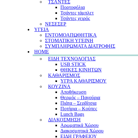
ΤΣΑΝΤΕΣ
Πορτοφόλια
Τσάντες τάμπλετ
Τσάντες χειρός
ΝΕΣΕΣΕΡ
ΥΓΕΙΑ
ΕΝΤΟΜΟΑΠΩΘΗΤΙΚΑ
ΣΤΟΜΑΤΙΚΗ ΥΓΕΙΝΗ
ΣΥΜΠΛΗΡΩΜΑΤΑ ΔΙΑΤΡΟΦΗΣ
HOME
ΕΙΔΗ ΤΕΧΝΟΛΟΓΙΑΣ
USB STICK
ΘΗΚΕΣ ΚΙΝΗΤΩΝ
ΚΑΘΑΡΙΣΜΟΣ
ΥΓΡΑ ΚΑΘΑΡΙΣΜΟΥ
ΚΟΥΖΙΝΑ
Αποθήκευση
Θερμός – Παγούρια
Πιάτα – Σερβίτσια
Ποτήρια – Κούπες
Lunch Bags
ΔΙΑΚΟΣΜΗΣΗ
Αρωματικά Χώρου
Διακοσμητικά Χώρου
ΕΙΔΗ ΓΡΑΦΕΙΟΥ