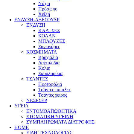
Νύχια
Πρόσωπο
Χείλη
ΕΝΔΥΣΗ-ΑΞΕΣΟΥΑΡ
ΕΝΔΥΣΗ
ΚΑΛΤΣΕΣ
ΚΟΛΑΝ
ΜΠΛΟΥΖΕΣ
Σαγιονάρες
ΚΟΣΜΗΜΑΤΑ
Βραχιόλια
Δαχτυλίδια
Κολιέ
Σκουλαρίκια
ΤΣΑΝΤΕΣ
Πορτοφόλια
Τσάντες τάμπλετ
Τσάντες χειρός
ΝΕΣΕΣΕΡ
ΥΓΕΙΑ
ΕΝΤΟΜΟΑΠΩΘΗΤΙΚΑ
ΣΤΟΜΑΤΙΚΗ ΥΓΕΙΝΗ
ΣΥΜΠΛΗΡΩΜΑΤΑ ΔΙΑΤΡΟΦΗΣ
HOME
ΕΙΔΗ ΤΕΧΝΟΛΟΓΙΑΣ