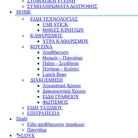
ΣΤΟΜΑΤΙΚΗ ΥΓΕΙΝΗ
ΣΥΜΠΛΗΡΩΜΑΤΑ ΔΙΑΤΡΟΦΗΣ
HOME
ΕΙΔΗ ΤΕΧΝΟΛΟΓΙΑΣ
USB STICK
ΘΗΚΕΣ ΚΙΝΗΤΩΝ
ΚΑΘΑΡΙΣΜΟΣ
ΥΓΡΑ ΚΑΘΑΡΙΣΜΟΥ
ΚΟΥΖΙΝΑ
Αποθήκευση
Θερμός – Παγούρια
Πιάτα – Σερβίτσια
Ποτήρια – Κούπες
Lunch Bags
ΔΙΑΚΟΣΜΗΣΗ
Αρωματικά Χώρου
Διακοσμητικά Χώρου
ΕΙΔΗ ΓΡΑΦΕΙΟΥ
ΦΩΤΙΣΜΟΣ
ΕΙΔΗ ΤΑΞΙΔΙΟΥ
ΕΠΙΤΡΑΠΕΖΙΑ
Παιδί
Είδη αποθήκευσης τροφίμων
Παιχνίδια
🐾LOVE