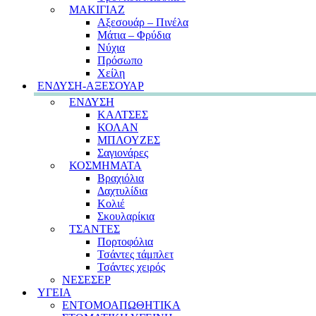
ΜΑΚΙΓΙΑΖ
Αξεσουάρ – Πινέλα
Μάτια – Φρύδια
Νύχια
Πρόσωπο
Χείλη
ΕΝΔΥΣΗ-ΑΞΕΣΟΥΑΡ
ΕΝΔΥΣΗ
ΚΑΛΤΣΕΣ
ΚΟΛΑΝ
ΜΠΛΟΥΖΕΣ
Σαγιονάρες
ΚΟΣΜΗΜΑΤΑ
Βραχιόλια
Δαχτυλίδια
Κολιέ
Σκουλαρίκια
ΤΣΑΝΤΕΣ
Πορτοφόλια
Τσάντες τάμπλετ
Τσάντες χειρός
ΝΕΣΕΣΕΡ
ΥΓΕΙΑ
ΕΝΤΟΜΟΑΠΩΘΗΤΙΚΑ