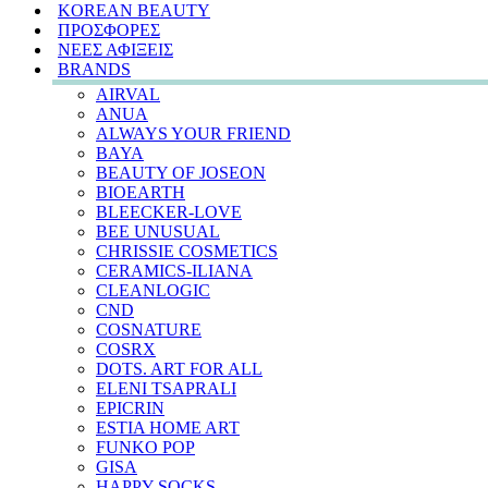
KOREAN BEAUTY
ΠΡΟΣΦΟΡΕΣ
ΝΕΕΣ ΑΦΙΞΕΙΣ
BRANDS
AIRVAL
ANUA
ALWAYS YOUR FRIEND
BAYA
BEAUTY OF JOSEON
BIOEARTH
BLEECKER-LOVE
BEE UNUSUAL
CHRISSIE COSMETICS
CERAMICS-ILIANA
CLEANLOGIC
CND
COSNATURE
COSRX
DOTS. ART FOR ALL
ELENI TSAPRALI
EPICRIN
ESTIA HOME ART
FUNKO POP
GISA
HAPPY SOCKS