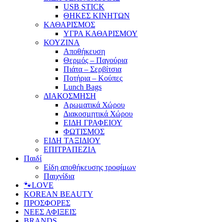
USB STICK
ΘΗΚΕΣ ΚΙΝΗΤΩΝ
ΚΑΘΑΡΙΣΜΟΣ
ΥΓΡΑ ΚΑΘΑΡΙΣΜΟΥ
ΚΟΥΖΙΝΑ
Αποθήκευση
Θερμός – Παγούρια
Πιάτα – Σερβίτσια
Ποτήρια – Κούπες
Lunch Bags
ΔΙΑΚΟΣΜΗΣΗ
Αρωματικά Χώρου
Διακοσμητικά Χώρου
ΕΙΔΗ ΓΡΑΦΕΙΟΥ
ΦΩΤΙΣΜΟΣ
ΕΙΔΗ ΤΑΞΙΔΙΟΥ
ΕΠΙΤΡΑΠΕΖΙΑ
Παιδί
Είδη αποθήκευσης τροφίμων
Παιχνίδια
🐾LOVE
KOREAN BEAUTY
ΠΡΟΣΦΟΡΕΣ
ΝΕΕΣ ΑΦΙΞΕΙΣ
BRANDS