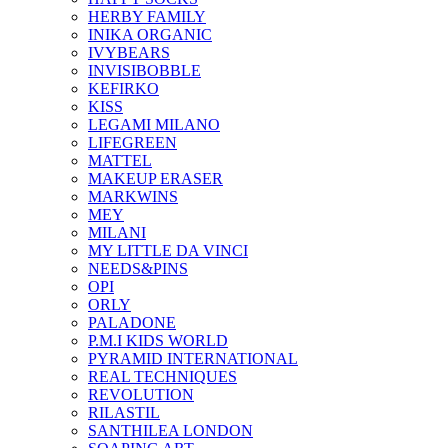
HERBY FAMILY
INIKA ORGANIC
IVYBEARS
INVISIBOBBLE
KEFIRKO
KISS
LEGAMI MILANO
LIFEGREEN
MATTEL
MAKEUP ERASER
MARKWINS
MEY
MILANI
MY LITTLE DA VINCI
NEEDS&PINS
OPI
ORLY
PALADONE
P.M.I KIDS WORLD
PYRAMID INTERNATIONAL
REAL TECHNIQUES
REVOLUTION
RILASTIL
SANTHILEA LONDON