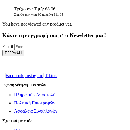
να
επιλεγούν
Original
Η
Τρέχουσα Τιμή:
€
8.96
στη
price
τρέχουσα
Χαμηλότερη τιμή 30 ημερών:
€
11.95
σελίδα
was:
τιμή
του
You have not viewed any product yet.
€11.95.
είναι:
προϊόντος
€8.96.
Κάντε την εγγραφή σας στο Newsletter μας!
Email
ΕΓΓΡΑΦΗ
Facebook
Instagram
Tiktok
Εξυπηρέτηση Πελατών
Πληρωμή - Αποστολή
Πολιτική Επιστροφών
Ασφάλεια Συναλλαγών
Σχετικά με εμάς