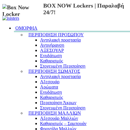
BOX NOW Lockers | Παραλαβή
24/7!
ΟΜΟΡΦΙΑ
ΠΕΡΙΠΟΙΗΣΗ ΠΡΟΣΩΠΟΥ
Αντηλιακή προστασία
Αντιγήρανση
ΑΞΕΣΟΥΑΡ
Ενυδάτωση
Καθαρισμός
Στοχευμένη Περιποίηση
ΠΕΡΙΠΟΙΗΣΗ ΣΩΜΑΤΟΣ
Αντηλιακή προστασία
Αξεσουάρ
Αρώματα
Ενυδάτωση
Καθαρισμός
Περιποίηση Άκρων
Στοχευμένη Περιποίηση
ΠΕΡΙΠΟΙΗΣΗ ΜΑΛΛΙΩΝ
Αξεσουάρ Μαλλιών
Καθαρισμός – Σαμπουάν
Φροντίδα Μαλλιών